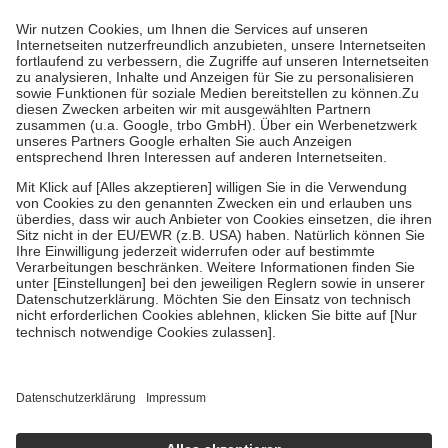
Prozent des Abgabepreises,
mindestens
jedoch
fünf Euro
und
höchstens zehn Euro.
Es sind jedoch nie mehr als die tatsächlichen
Kosten der Leistung zu entrichten.
Diese Regeln gelten grundsätzlich auch für Online-Apotheken.
Bei Heilmitteln und häuslicher Krankenpflege beträgt die
Zuzahlung zehn Prozent der Kosten sowie zehn Euro je
Verordnung.
Um das Engagement der Versicherten für ihre eigene Gesundheit zu
stärken und die besondere Stellung der Familie zu unterstützen,
fallen
keine Zuzahlungen
an bei:
• Kindern und Jugendlichen bis zum vollendeten 18. Lebensjahr
mit Ausnahme der Fahrkosten
• Untersuchungen zur Vorsorge und Früherkennung, die von der
GKV getragen werden
• empfohlenen Schutzimpfungen
• Harn- und Blutteststreifen
Wir nutzen Trusted Shops als unabhängigen Dienstleister für die
Einholung von Bewertungen. Trusted Shops hat Maßnahmen
getroffen, um sicherzustellen, dass es sich um echte Bewertungen
handelt. Mehr Informationen findest du hier:
https://help.etrusted.com/hc/de/articles/4419944605341