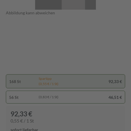
Abbildung kann abweichen
Spartipp
168 St
92,33 €
(0,55 € / 1 St)
56 St
46,51 €
(0,83 € / 1 St)
92,33 €
0,55 € / 1 St
sofort lieferbar