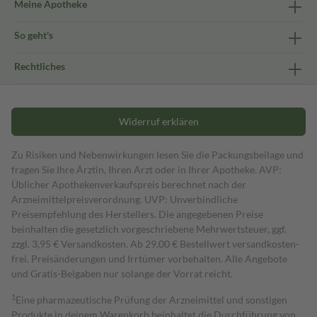
Meine Apotheke
So geht's
Rechtliches
Widerruf erklären
Zu Risiken und Nebenwirkungen lesen Sie die Packungsbeilage und
fragen Sie Ihre Ärztin, Ihren Arzt oder in Ihrer Apotheke. AVP:
Üblicher Apothekenverkaufspreis berechnet nach der
Arzneimittelpreisverordnung. UVP: Unverbindliche
Preisempfehlung des Herstellers. Die angegebenen Preise
beinhalten die gesetzlich vorgeschriebene Mehrwertsteuer, ggf.
zzgl. 3,95 € Versandkosten. Ab 29,00 € Bestell­wert versand­kosten­
frei. Preisänderungen und Irrtümer vorbehalten. Alle Angebote
und Gratis-Beigaben nur solange der Vorrat reicht.
1
Eine pharmazeutische Prüfung der Arzneimittel und sonstigen
Produkte in deinem Warenkorb beinhaltet die Durchführung von