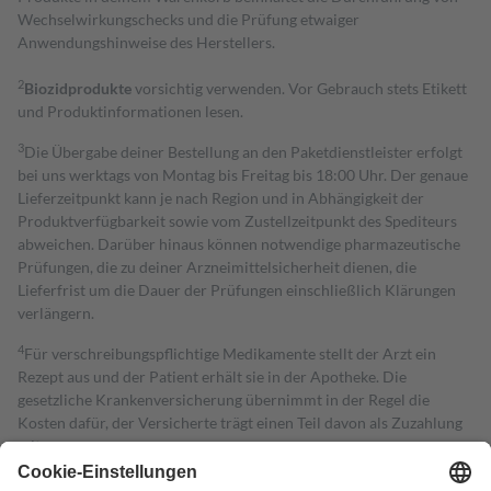
Wechselwirkungschecks und die Prüfung etwaiger
Anwendungshinweise des Herstellers.
2
Biozidprodukte
vorsichtig verwenden. Vor Gebrauch stets Etikett
und Produktinformationen lesen.
3
Die Übergabe deiner Bestellung an den Paketdienstleister erfolgt
bei uns werktags von Montag bis Freitag bis 18:00 Uhr. Der genaue
Lieferzeitpunkt kann je nach Region und in Abhängigkeit der
Produktverfügbarkeit sowie vom Zustellzeitpunkt des Spediteurs
abweichen. Darüber hinaus können notwendige pharmazeutische
Prüfungen, die zu deiner Arzneimittelsicherheit dienen, die
Lieferfrist um die Dauer der Prüfungen einschließlich Klärungen
verlängern.
4
Für verschreibungspflichtige Medikamente stellt der Arzt ein
Rezept aus und der Patient erhält sie in der Apotheke. Die
gesetzliche Krankenversicherung übernimmt in der Regel die
Kosten dafür, der Versicherte trägt einen Teil davon als Zuzahlung
mit.
Grundsätzlich leisten Mitglieder Zuzahlungen in Höhe von zehn