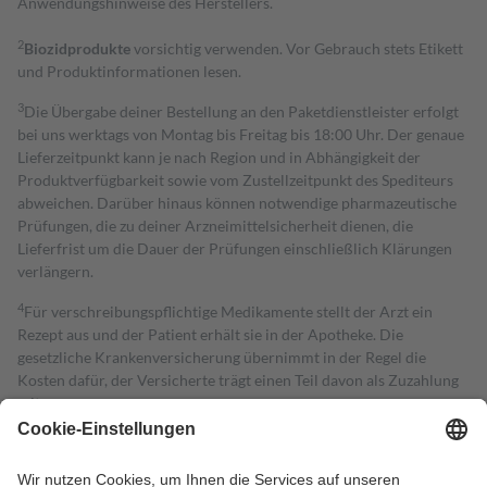
Anwendungshinweise des Herstellers.
2
Biozidprodukte
vorsichtig verwenden. Vor Gebrauch stets Etikett
und Produktinformationen lesen.
3
Die Übergabe deiner Bestellung an den Paketdienstleister erfolgt
bei uns werktags von Montag bis Freitag bis 18:00 Uhr. Der genaue
Lieferzeitpunkt kann je nach Region und in Abhängigkeit der
Produktverfügbarkeit sowie vom Zustellzeitpunkt des Spediteurs
abweichen. Darüber hinaus können notwendige pharmazeutische
Prüfungen, die zu deiner Arzneimittelsicherheit dienen, die
Lieferfrist um die Dauer der Prüfungen einschließlich Klärungen
verlängern.
4
Für verschreibungspflichtige Medikamente stellt der Arzt ein
Rezept aus und der Patient erhält sie in der Apotheke. Die
gesetzliche Krankenversicherung übernimmt in der Regel die
Kosten dafür, der Versicherte trägt einen Teil davon als Zuzahlung
mit.
Grundsätzlich leisten Mitglieder Zuzahlungen in Höhe von zehn
Prozent des Abgabepreises,
mindestens
jedoch
fünf Euro
und
höchstens zehn Euro.
Es sind jedoch nie mehr als die tatsächlichen