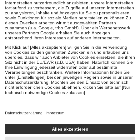
Kosten der Leistung zu entrichten.
Diese Regeln gelten grundsätzlich auch für Online-Apotheken.
Bei Heilmitteln und häuslicher Krankenpflege beträgt die
Zuzahlung zehn Prozent der Kosten sowie zehn Euro je
Verordnung.
Um das Engagement der Versicherten für ihre eigene Gesundheit zu
stärken und die besondere Stellung der Familie zu unterstützen,
fallen
keine Zuzahlungen
an bei:
• Kindern und Jugendlichen bis zum vollendeten 18. Lebensjahr
mit Ausnahme der Fahrkosten
• Untersuchungen zur Vorsorge und Früherkennung, die von der
GKV getragen werden
• empfohlenen Schutzimpfungen
• Harn- und Blutteststreifen
Wir nutzen Trusted Shops als unabhängigen Dienstleister für die
Einholung von Bewertungen. Trusted Shops hat Maßnahmen
getroffen, um sicherzustellen, dass es sich um echte Bewertungen
handelt. Mehr Informationen findest du hier:
https://help.etrusted.com/hc/de/articles/4419944605341
Einige Bilder und Inhalte wurden unter Zuhilfenahme künstlicher