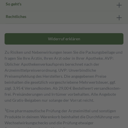
So geht's
Rechtliches
Widerruf erklären
Zu Risiken und Nebenwirkungen lesen Sie die Packungsbeilage und
fragen Sie Ihre Ärztin, Ihren Arzt oder in Ihrer Apotheke. AVP:
Üblicher Apothekenverkaufspreis berechnet nach der
Arzneimittelpreisverordnung. UVP: Unverbindliche
Preisempfehlung des Herstellers. Die angegebenen Preise
beinhalten die gesetzlich vorgeschriebene Mehrwertsteuer, ggf.
zzgl. 3,95 € Versandkosten. Ab 29,00 € Bestell­wert versand­kosten­
frei. Preisänderungen und Irrtümer vorbehalten. Alle Angebote
und Gratis-Beigaben nur solange der Vorrat reicht.
1
Eine pharmazeutische Prüfung der Arzneimittel und sonstigen
Produkte in deinem Warenkorb beinhaltet die Durchführung von
Wechselwirkungschecks und die Prüfung etwaiger