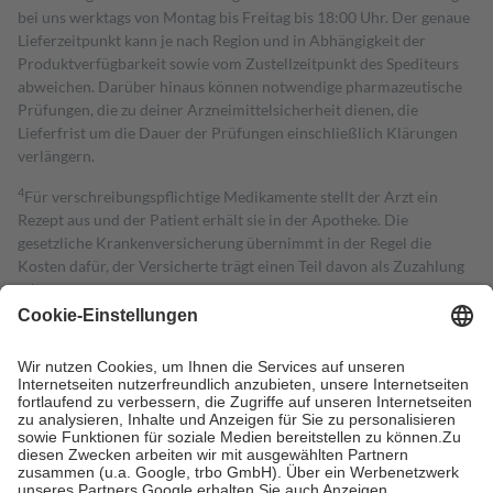
bei uns werktags von Montag bis Freitag bis 18:00 Uhr. Der genaue
Lieferzeitpunkt kann je nach Region und in Abhängigkeit der
Produktverfügbarkeit sowie vom Zustellzeitpunkt des Spediteurs
abweichen. Darüber hinaus können notwendige pharmazeutische
Prüfungen, die zu deiner Arzneimittelsicherheit dienen, die
Lieferfrist um die Dauer der Prüfungen einschließlich Klärungen
verlängern.
4
Für verschreibungspflichtige Medikamente stellt der Arzt ein
Rezept aus und der Patient erhält sie in der Apotheke. Die
gesetzliche Krankenversicherung übernimmt in der Regel die
Kosten dafür, der Versicherte trägt einen Teil davon als Zuzahlung
mit.
Grundsätzlich leisten Mitglieder Zuzahlungen in Höhe von zehn
Prozent des Abgabepreises,
mindestens
jedoch
fünf Euro
und
höchstens zehn Euro.
Es sind jedoch nie mehr als die tatsächlichen
Kosten der Leistung zu entrichten.
Diese Regeln gelten grundsätzlich auch für Online-Apotheken.
Bei Heilmitteln und häuslicher Krankenpflege beträgt die
Zuzahlung zehn Prozent der Kosten sowie zehn Euro je
Verordnung.