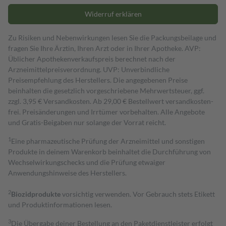
Widerruf erklären
Zu Risiken und Nebenwirkungen lesen Sie die Packungsbeilage und
fragen Sie Ihre Ärztin, Ihren Arzt oder in Ihrer Apotheke. AVP:
Üblicher Apothekenverkaufspreis berechnet nach der
Arzneimittelpreisverordnung. UVP: Unverbindliche
Preisempfehlung des Herstellers. Die angegebenen Preise
beinhalten die gesetzlich vorgeschriebene Mehrwertsteuer, ggf.
zzgl. 3,95 € Versandkosten. Ab 29,00 € Bestell­wert versand­kosten­
frei. Preisänderungen und Irrtümer vorbehalten. Alle Angebote
und Gratis-Beigaben nur solange der Vorrat reicht.
1
Eine pharmazeutische Prüfung der Arzneimittel und sonstigen
Produkte in deinem Warenkorb beinhaltet die Durchführung von
Wechselwirkungschecks und die Prüfung etwaiger
Anwendungshinweise des Herstellers.
2
Biozidprodukte
vorsichtig verwenden. Vor Gebrauch stets Etikett
und Produktinformationen lesen.
3
Die Übergabe deiner Bestellung an den Paketdienstleister erfolgt