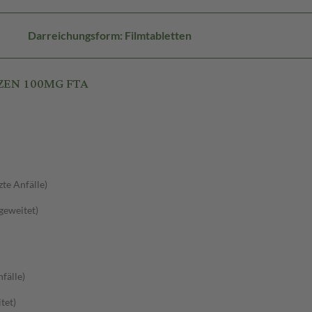
Darreichungsform: Filmtabletten
 ZEN 100MG FTA
zte Anfälle)
sgeweitet)
fälle)
tet)