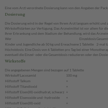
Eine vom Arzt verordnete Dosierung kann von den Angaben der Packun
Dosierung
Die Dosierung wird in der Regel von Ihrem Arzt langsam erhöht und au
Wirkstoffstärken zur Verfügung. Das Arzneimittel ist vor allem für 
Ihrer Erkrankung und dem Stadium der Behandlung, wird das Arzneimi
Wer
Einzeldosis
Gesamt
Kinder und Jugendliche ab 50 kg und Erwachsene
1 Tablette
2-mal t
Höchstdosis: Eine Dosis von 6 Tabletten pro Tag bei einer Monothera
eventuell die Einzel- oder die Gesamtdosis reduzieren oder den Dosi
Wirkstoffe
Die angegebenen Mengen sind bezogen auf 1 Tablette
Wirkstoff
Lacosamid
100 mg
Hilfsstoff
Talkum
+
Hilfsstoff
Titandioxid
+
Hilfsstoff
Eisen(III)-oxidhydrat, schwarz
+
Hilfsstoff
Eisenoxide und -hydroxide
+
Hilfsstoff
Eisen(III)-oxid
+