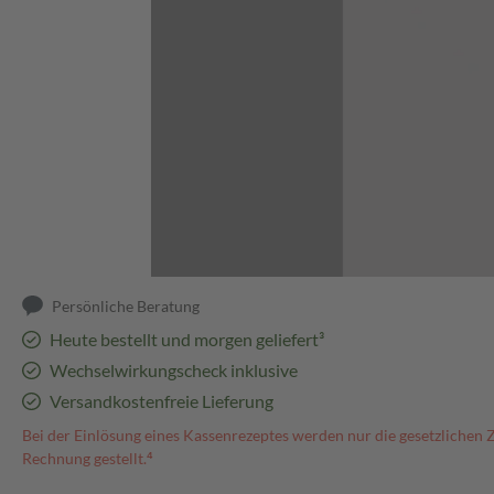
Abbildung kann abweichen
Persönliche Beratung
Heute bestellt und morgen geliefert³
Wechselwirkungscheck inklusive
Versandkostenfreie Lieferung
Bei der Einlösung eines Kassenrezeptes werden nur die gesetzlichen 
Rechnung gestellt.⁴