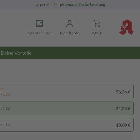
persönliche
pharmazeutische Beratung
Rezept einlösen
Mein Konto
0,00 €
Deine Vorteile
pp
56,26 €
/ 1 St)
31,04 €
/ 1 St)
18,60 €
/ 1 St)