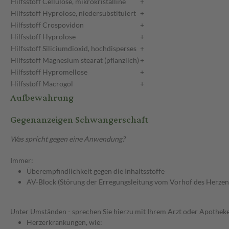
Hilfsstoff
Cellulose, mikrokristalline
+
Hilfsstoff
Hyprolose, niedersubstituiert
+
Hilfsstoff
Crospovidon
+
Hilfsstoff
Hyprolose
+
Hilfsstoff
Siliciumdioxid, hochdisperses
+
Hilfsstoff
Magnesium stearat (pflanzlich)
+
Hilfsstoff
Hypromellose
+
Hilfsstoff
Macrogol
+
Aufbewahrung
Gegenanzeigen Schwangerschaft
Was spricht gegen eine Anwendung?
Immer:
Überempfindlichkeit gegen die Inhaltsstoffe
AV-Block (Störung der Erregungsleitung vom Vorhof des Herzen
Unter Umständen - sprechen Sie hierzu mit Ihrem Arzt oder Apotheke
Herzerkrankungen, wie: