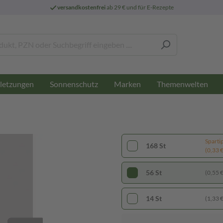
versandkostenfrei
ab 29 € und für E-Rezepte
letzungen
Sonnenschutz
Marken
Themenwelten
Sparti
168 St
(0,33 € 
56 St
(0,55 € 
14 St
(1,33 € 