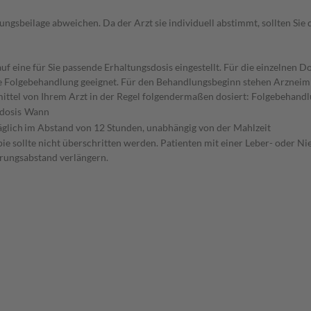
gsbeilage abweichen. Da der Arzt sie individuell abstimmt, sollten Si
f eine für Sie passende Erhaltungsdosis eingestellt. Für die einzelnen D
die Folgebehandlung geeignet. Für den Behandlungsbeginn stehen Arzneim
ttel von Ihrem Arzt in der Regel folgendermaßen dosiert: Folgebehandl
dosis
Wann
äglich
im Abstand von 12 Stunden, unabhängig von der Mahlzeit
pie sollte nicht überschritten werden. Patienten mit einer Leber- oder N
erungsabstand verlängern.