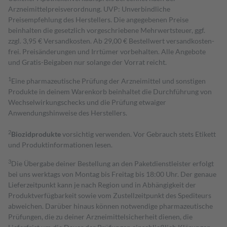
Arzneimittelpreisverordnung. UVP: Unverbindliche
Preisempfehlung des Herstellers. Die angegebenen Preise
beinhalten die gesetzlich vorgeschriebene Mehrwertsteuer, ggf.
zzgl. 3,95 € Versandkosten. Ab 29,00 € Bestell­wert versand­kosten­
frei. Preisänderungen und Irrtümer vorbehalten. Alle Angebote
und Gratis-Beigaben nur solange der Vorrat reicht.
1
Eine pharmazeutische Prüfung der Arzneimittel und sonstigen
Produkte in deinem Warenkorb beinhaltet die Durchführung von
Wechselwirkungschecks und die Prüfung etwaiger
Anwendungshinweise des Herstellers.
2
Biozidprodukte
vorsichtig verwenden. Vor Gebrauch stets Etikett
und Produktinformationen lesen.
3
Die Übergabe deiner Bestellung an den Paketdienstleister erfolgt
bei uns werktags von Montag bis Freitag bis 18:00 Uhr. Der genaue
Lieferzeitpunkt kann je nach Region und in Abhängigkeit der
Produktverfügbarkeit sowie vom Zustellzeitpunkt des Spediteurs
abweichen. Darüber hinaus können notwendige pharmazeutische
Prüfungen, die zu deiner Arzneimittelsicherheit dienen, die