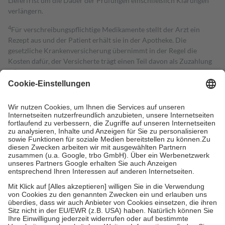
Lieferfrist um die Dauer der Prüfungen einschließlich Klärungen
verlängern.
4
Für verschreibungspflichtige Medikamente stellt der Arzt ein
Rezept aus und der Patient erhält sie in der Apotheke. Die
gesetzliche Krankenversicherung übernimmt in der Regel die
Kosten dafür, der Versicherte trägt einen Teil davon als Zuzahlung
mit.
Grundsätzlich leisten Mitglieder Zuzahlungen in Höhe von zehn
Prozent des Abgabepreises,
mindestens
jedoch
fünf Euro
und
höchstens zehn Euro.
Es sind jedoch nie mehr als die tatsächlichen
Kosten der Leistung zu entrichten.
Diese Regeln gelten grundsätzlich auch für Online-Apotheken.
Bei Heilmitteln und häuslicher Krankenpflege beträgt die
Zuzahlung zehn Prozent der Kosten sowie zehn Euro je
Verordnung.
Um das Engagement der Versicherten für ihre eigene Gesundheit zu
stärken und die besondere Stellung der Familie zu unterstützen,
fallen
keine Zuzahlungen
an bei:
• Kindern und Jugendlichen bis zum vollendeten 18. Lebensjahr
mit Ausnahme der Fahrkosten
• Untersuchungen zur Vorsorge und Früherkennung, die von der