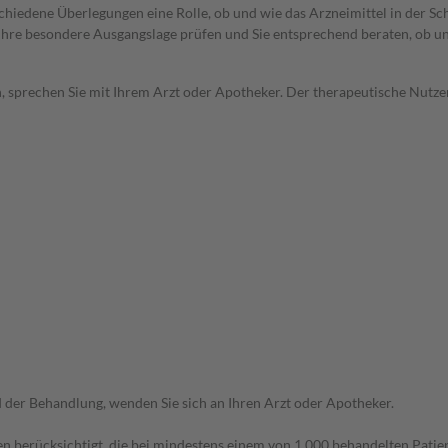
rschiedene Überlegungen eine Rolle, ob und wie das Arzneimittel in der
rd Ihre besondere Ausgangslage prüfen und Sie entsprechend beraten, ob u
, sprechen Sie mit Ihrem Arzt oder Apotheker. Der therapeutische Nutzen
der Behandlung, wenden Sie sich an Ihren Arzt oder Apotheker.
n berücksichtigt, die bei mindestens einem von 1.000 behandelten Patien