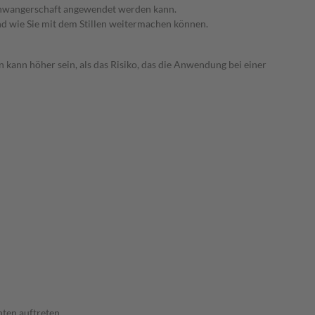
 Schwangerschaft angewendet werden kann.
nd wie Sie mit dem Stillen weitermachen können.
 kann höher sein, als das Risiko, das die Anwendung bei einer
ten auftreten.