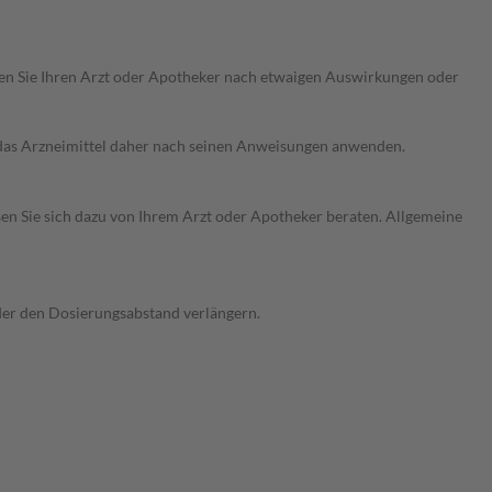
ragen Sie Ihren Arzt oder Apotheker nach etwaigen Auswirkungen oder
e das Arzneimittel daher nach seinen Anweisungen anwenden.
sen Sie sich dazu von Ihrem Arzt oder Apotheker beraten. Allgemeine
oder den Dosierungsabstand verlängern.