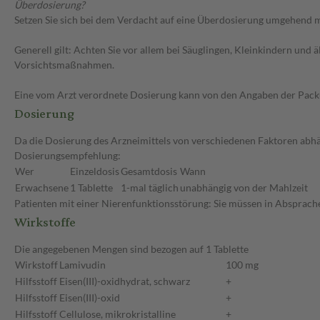
Überdosierung?
Setzen Sie sich bei dem Verdacht auf eine Überdosierung umgehend m
Generell gilt: Achten Sie vor allem bei Säuglingen, Kleinkindern un
Vorsichtsmaßnahmen.
Eine vom Arzt verordnete Dosierung kann von den Angaben der Packun
Dosierung
Da die Dosierung des Arzneimittels von verschiedenen Faktoren abhän
Dosierungsempfehlung:
Wer
Einzeldosis
Gesamtdosis
Wann
Erwachsene
1 Tablette
1-mal täglich
unabhängig von der Mahlzeit
Patienten mit einer Nierenfunktionsstörung: Sie müssen in Absprache
Wirkstoffe
Die angegebenen Mengen sind bezogen auf 1 Tablette
Wirkstoff
Lamivudin
100 mg
Hilfsstoff
Eisen(III)-oxidhydrat, schwarz
+
Hilfsstoff
Eisen(III)-oxid
+
Hilfsstoff
Cellulose, mikrokristalline
+