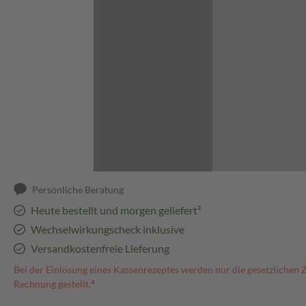
Abbildung kann abweichen
Persönliche Beratung
Heute bestellt und morgen geliefert³
Wechselwirkungscheck inklusive
Versandkostenfreie Lieferung
Bei der Einlösung eines Kassenrezeptes werden nur die gesetzlichen 
Rechnung gestellt.⁴