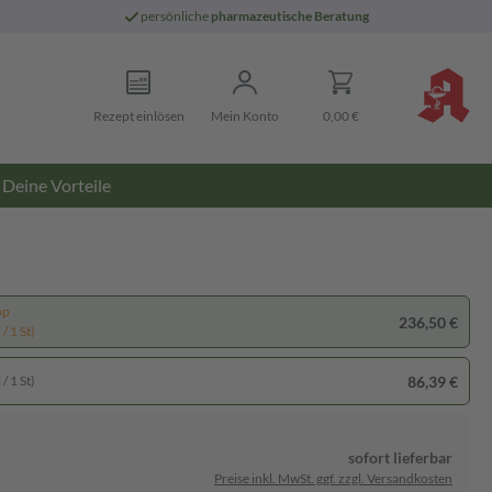
persönliche
pharmazeutische Beratung
Rezept einlösen
Mein Konto
0,00 €
Deine Vorteile
pp
236,50 €
/ 1 St)
86,39 €
/ 1 St)
sofort lieferbar
Preise inkl. MwSt. ggf. zzgl. Versandkosten