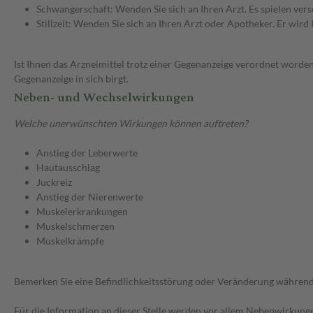
Schwangerschaft: Wenden Sie sich an Ihren Arzt. Es spielen ve
Stillzeit: Wenden Sie sich an Ihren Arzt oder Apotheker. Er wi
Ist Ihnen das Arzneimittel trotz einer Gegenanzeige verordnet worden
Gegenanzeige in sich birgt.
Neben- und Wechselwirkungen
Welche unerwünschten Wirkungen können auftreten?
Anstieg der Leberwerte
Hautausschlag
Juckreiz
Anstieg der Nierenwerte
Muskelerkrankungen
Muskelschmerzen
Muskelkrämpfe
Bemerken Sie eine Befindlichkeitsstörung oder Veränderung während 
Für die Information an dieser Stelle werden vor allem Nebenwirkunge