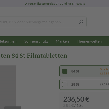
versandkostenfrei
ab 29 € und für E-Rezepte
letzungen
Sonnenschutz
Marken
Themenwelten
en 84 St Filmtabletten
Sparti
84 St
(2,82 € 
28 St
(3,09 € 
236,50 €
2,82 € / 1 St