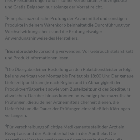
frei. Preisänderungen und Irrtümer vorbehalten. Alle Angebote
und Gratis-Beigaben nur solange der Vorrat reicht.
1
Eine pharmazeutische Prüfung der Arzneimittel und sonstigen
Produkte in deinem Warenkorb beinhaltet die Durchführung von
Wechselwirkungschecks und die Prüfung etwaiger
Anwendungshinweise des Herstellers.
2
Biozidprodukte
vorsichtig verwenden. Vor Gebrauch stets Etikett
und Produktinformationen lesen.
3
Die Übergabe deiner Bestellung an den Paketdienstleister erfolgt
bei uns werktags von Montag bis Freitag bis 18:00 Uhr. Der genaue
Lieferzeitpunkt kann je nach Region und in Abhängigkeit der
Produktverfügbarkeit sowie vom Zustellzeitpunkt des Spediteurs
abweichen. Darüber hinaus können notwendige pharmazeutische
Prüfungen, die zu deiner Arzneimittelsicherheit dienen, die
Lieferfrist um die Dauer der Prüfungen einschließlich Klärungen
verlängern.
4
Für verschreibungspflichtige Medikamente stellt der Arzt ein
Rezept aus und der Patient erhält sie in der Apotheke. Die
gesetzliche Krankenversicherung übernimmt in der Regel die