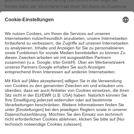
Kosten dafür, der Versicherte trägt einen Teil davon als Zuzahlung
mit.
Grundsätzlich leisten Mitglieder Zuzahlungen in Höhe von zehn
Prozent des Abgabepreises,
mindestens
jedoch
fünf Euro
und
höchstens zehn Euro.
Es sind jedoch nie mehr als die tatsächlichen
Kosten der Leistung zu entrichten.
Diese Regeln gelten grundsätzlich auch für Online-Apotheken.
Bei Heilmitteln und häuslicher Krankenpflege beträgt die
Zuzahlung zehn Prozent der Kosten sowie zehn Euro je
Verordnung.
Um das Engagement der Versicherten für ihre eigene Gesundheit zu
stärken und die besondere Stellung der Familie zu unterstützen,
fallen
keine Zuzahlungen
an bei:
• Kindern und Jugendlichen bis zum vollendeten 18. Lebensjahr
mit Ausnahme der Fahrkosten
• Untersuchungen zur Vorsorge und Früherkennung, die von der
GKV getragen werden
• empfohlenen Schutzimpfungen
• Harn- und Blutteststreifen
Wir nutzen Trusted Shops als unabhängigen Dienstleister für die