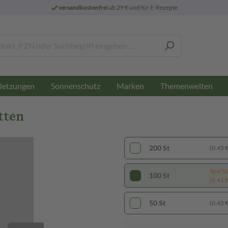
versandkostenfrei
ab 29 € und für E-Rezepte
letzungen
Sonnenschutz
Marken
Themenwelten
tten
200 St
(0,45 € 
Sparti
100 St
(0,41 € 
50 St
(0,45 € 