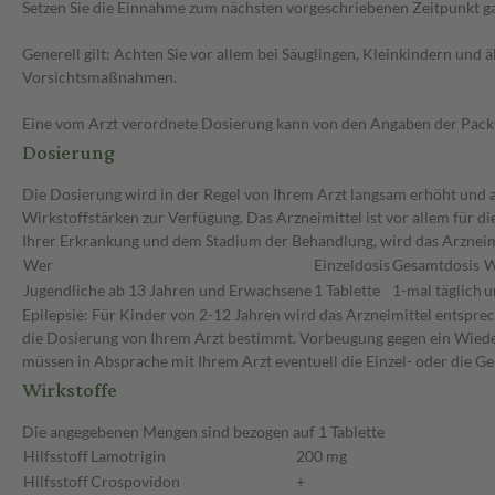
Setzen Sie die Einnahme zum nächsten vorgeschriebenen Zeitpunkt gan
Generell gilt: Achten Sie vor allem bei Säuglingen, Kleinkindern un
Vorsichtsmaßnahmen.
Eine vom Arzt verordnete Dosierung kann von den Angaben der Packun
Dosierung
Die Dosierung wird in der Regel von Ihrem Arzt langsam erhöht und au
Wirkstoffstärken zur Verfügung. Das Arzneimittel ist vor allem für 
Ihrer Erkrankung und dem Stadium der Behandlung, wird das Arzneimit
Wer
Einzeldosis
Gesamtdosis
W
Jugendliche ab 13 Jahren und Erwachsene
1 Tablette
1-mal täglich
u
Epilepsie: Für Kinder von 2-12 Jahren wird das Arzneimittel entspr
die Dosierung von Ihrem Arzt bestimmt. Vorbeugung gegen ein Wieder
müssen in Absprache mit Ihrem Arzt eventuell die Einzel- oder die 
Wirkstoffe
Die angegebenen Mengen sind bezogen auf 1 Tablette
Hilfsstoff
Lamotrigin
200 mg
Hilfsstoff
Crospovidon
+