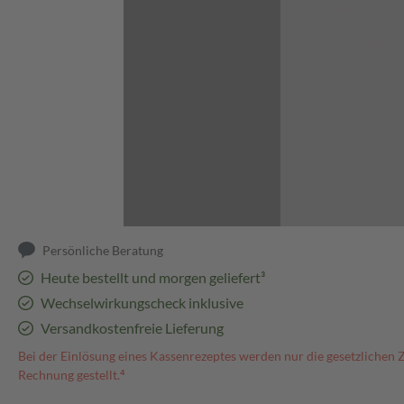
Abbildung kann abweichen
Persönliche Beratung
Heute bestellt und morgen geliefert³
Wechselwirkungscheck inklusive
Versandkostenfreie Lieferung
Bei der Einlösung eines Kassenrezeptes werden nur die gesetzlichen 
Rechnung gestellt.⁴