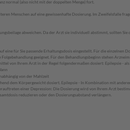
z normal (also nicht mit der doppelten Menge) fort.
d älteren Menschen auf eine gewissenhafte Dosierung. Im Zweifelsfalle f
gsbeilage abweichen. Da der Arzt sie individuell abstimmt, sollten Si
f eine für Sie passende Erhaltungsdosis eingestellt. Für die einzelnen D
die Folgebehandlung geeignet. Für den Behandlungsbeginn stehen Arzneim
tel von Ihrem Arzt in der Regel folgendermaßen dosiert: Epilepsie - al
ann
nabhängig von der Mahlzeit
echend dem Körpergewicht dosiert. Epilepsie - In Kombination mit ander
auftreten einer Depression: Die Dosierung wird von Ihrem Arzt bestimm
Gesamtdosis reduzieren oder den Dosierungsabstand verlängern.