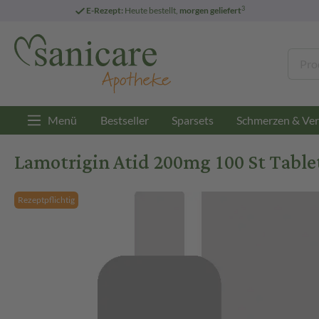
3
E-Rezept:
Heute bestellt,
morgen geliefert
Menü
Bestseller
Sparsets
Schmerzen & Ver
Lamotrigin Atid 200mg 100 St Table
Rezeptpflichtig