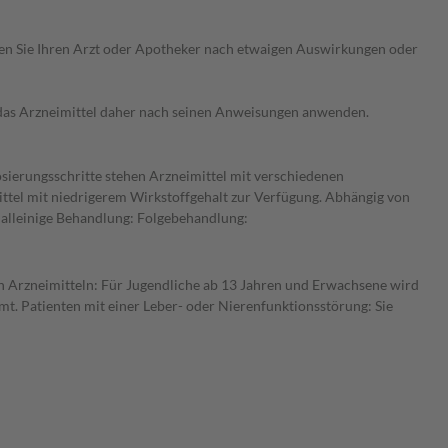
ragen Sie Ihren Arzt oder Apotheker nach etwaigen Auswirkungen oder
e das Arzneimittel daher nach seinen Anweisungen anwenden.
osierungsschritte stehen Arzneimittel mit verschiedenen
ittel mit niedrigerem Wirkstoffgehalt zur Verfügung. Abhängig von
s alleinige Behandlung: Folgebehandlung:
en Arzneimitteln: Für Jugendliche ab 13 Jahren und Erwachsene wird
t. Patienten mit einer Leber- oder Nierenfunktionsstörung: Sie