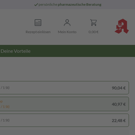
persönliche
pharmazeutische Beratung
Rezept einlösen
Mein Konto
0,00 €
Deine Vorteile
90,04 €
/ 1 St)
pp
40,97 €
/ 1 St)
22,48 €
/ 1 St)