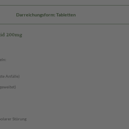
Darreichungsform: Tabletten
tid 200mg
eln:
zte Anfälle)
sgeweitet)
polarer Störung