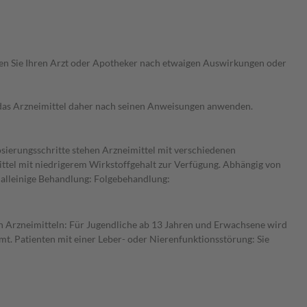
ragen Sie Ihren Arzt oder Apotheker nach etwaigen Auswirkungen oder
e das Arzneimittel daher nach seinen Anweisungen anwenden.
osierungsschritte stehen Arzneimittel mit verschiedenen
ittel mit niedrigerem Wirkstoffgehalt zur Verfügung. Abhängig von
s alleinige Behandlung: Folgebehandlung:
en Arzneimitteln: Für Jugendliche ab 13 Jahren und Erwachsene wird
t. Patienten mit einer Leber- oder Nierenfunktionsstörung: Sie