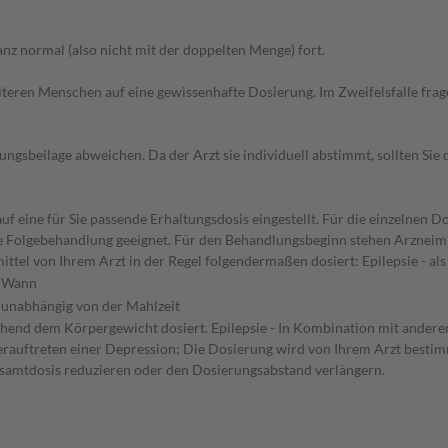
z normal (also nicht mit der doppelten Menge) fort.
d älteren Menschen auf eine gewissenhafte Dosierung. Im Zweifelsfalle f
gsbeilage abweichen. Da der Arzt sie individuell abstimmt, sollten Si
f eine für Sie passende Erhaltungsdosis eingestellt. Für die einzelnen D
die Folgebehandlung geeignet. Für den Behandlungsbeginn stehen Arzneim
tel von Ihrem Arzt in der Regel folgendermaßen dosiert: Epilepsie - al
Wann
unabhängig von der Mahlzeit
echend dem Körpergewicht dosiert. Epilepsie - In Kombination mit ander
auftreten einer Depression: Die Dosierung wird von Ihrem Arzt bestimm
Gesamtdosis reduzieren oder den Dosierungsabstand verlängern.