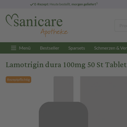
3
E-Rezept:
Heute bestellt,
morgen geliefert
Menü
Bestseller
Sparsets
Schmerzen & Ver
Lamotrigin dura 100mg 50 St Table
Rezeptpflichtig