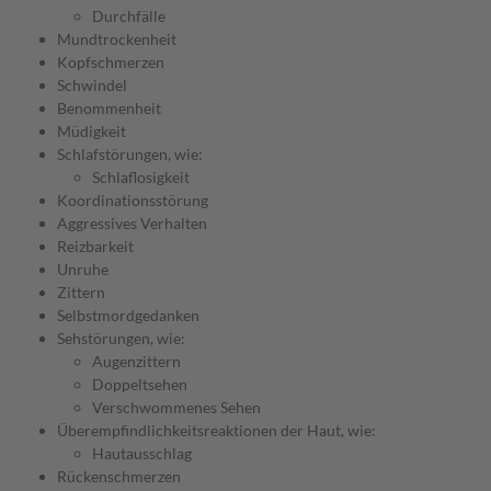
Durchfälle
Mundtrockenheit
Kopfschmerzen
Schwindel
Benommenheit
Müdigkeit
Schlafstörungen, wie:
Schlaflosigkeit
Koordinationsstörung
Aggressives Verhalten
Reizbarkeit
Unruhe
Zittern
Selbstmordgedanken
Sehstörungen, wie:
Augenzittern
Doppeltsehen
Verschwommenes Sehen
Überempfindlichkeitsreaktionen der Haut, wie:
Hautausschlag
Rückenschmerzen