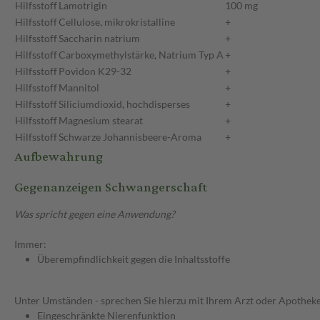
Hilfsstoff
Lamotrigin
100 mg
Hilfsstoff
Cellulose, mikrokristalline
+
Hilfsstoff
Saccharin natrium
+
Hilfsstoff
Carboxymethylstärke, Natrium Typ A
+
Hilfsstoff
Povidon K29-32
+
Hilfsstoff
Mannitol
+
Hilfsstoff
Siliciumdioxid, hochdisperses
+
Hilfsstoff
Magnesium stearat
+
Hilfsstoff
Schwarze Johannisbeere-Aroma
+
Aufbewahrung
Gegenanzeigen Schwangerschaft
Was spricht gegen eine Anwendung?
Immer:
Überempfindlichkeit gegen die Inhaltsstoffe
Unter Umständen - sprechen Sie hierzu mit Ihrem Arzt oder Apotheke
Eingeschränkte Nierenfunktion