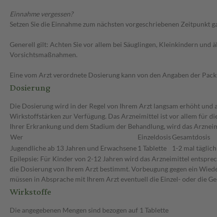
Einnahme vergessen?
Setzen Sie die Einnahme zum nächsten vorgeschriebenen Zeitpunkt gan
Generell gilt: Achten Sie vor allem bei Säuglingen, Kleinkindern un
Vorsichtsmaßnahmen.
Eine vom Arzt verordnete Dosierung kann von den Angaben der Packun
Dosierung
Die Dosierung wird in der Regel von Ihrem Arzt langsam erhöht und au
Wirkstoffstärken zur Verfügung. Das Arzneimittel ist vor allem für 
Ihrer Erkrankung und dem Stadium der Behandlung, wird das Arzneimit
Wer
Einzeldosis
Gesamtdosis
Jugendliche ab 13 Jahren und Erwachsene
1 Tablette
1-2 mal täglich
Epilepsie: Für Kinder von 2-12 Jahren wird das Arzneimittel entspr
die Dosierung von Ihrem Arzt bestimmt. Vorbeugung gegen ein Wieder
müssen in Absprache mit Ihrem Arzt eventuell die Einzel- oder die 
Wirkstoffe
Die angegebenen Mengen sind bezogen auf 1 Tablette