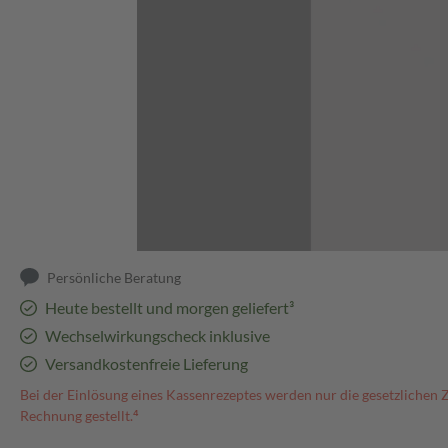
Abbildung kann abweichen
Persönliche Beratung
Heute bestellt und morgen geliefert³
Wechselwirkungscheck inklusive
Versandkostenfreie Lieferung
Bei der Einlösung eines Kassenrezeptes werden nur die gesetzlichen 
Rechnung gestellt.⁴