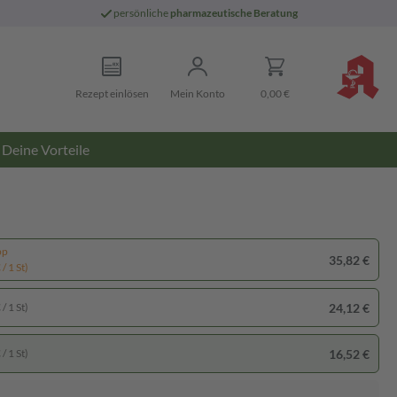
persönliche
pharmazeutische Beratung
Rezept einlösen
Mein Konto
0,00 €
Deine Vorteile
pp
35,82 €
/ 1 St)
24,12 €
/ 1 St)
16,52 €
/ 1 St)