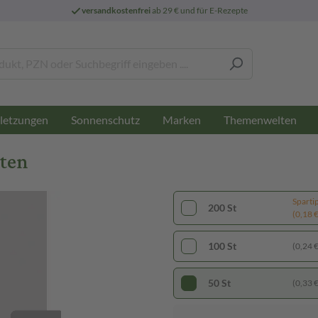
versandkostenfrei
ab 29 € und für E-Rezepte
letzungen
Sonnenschutz
Marken
Themenwelten
tten
Sparti
200 St
(0,18 € 
100 St
(0,24 € 
50 St
(0,33 € 