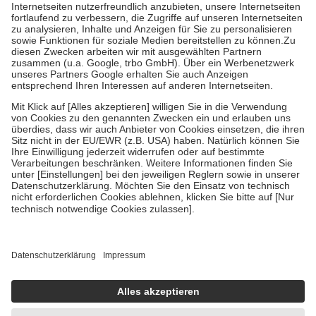
Kosten der Leistung zu entrichten.
Diese Regeln gelten grundsätzlich auch für Online-Apotheken.
Bei Heilmitteln und häuslicher Krankenpflege beträgt die
Zuzahlung zehn Prozent der Kosten sowie zehn Euro je
Verordnung.
Um das Engagement der Versicherten für ihre eigene Gesundheit zu
stärken und die besondere Stellung der Familie zu unterstützen,
fallen
keine Zuzahlungen
an bei:
• Kindern und Jugendlichen bis zum vollendeten 18. Lebensjahr
mit Ausnahme der Fahrkosten
• Untersuchungen zur Vorsorge und Früherkennung, die von der
GKV getragen werden
• empfohlenen Schutzimpfungen
• Harn- und Blutteststreifen
Wir nutzen Trusted Shops als unabhängigen Dienstleister für die
Einholung von Bewertungen. Trusted Shops hat Maßnahmen
getroffen, um sicherzustellen, dass es sich um echte Bewertungen
handelt. Mehr Informationen findest du hier:
https://help.etrusted.com/hc/de/articles/4419944605341
Einige Bilder und Inhalte wurden unter Zuhilfenahme künstlicher