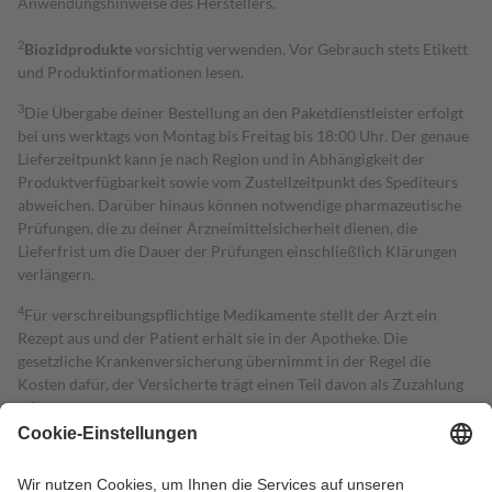
Anwendungshinweise des Herstellers.
2
Biozidprodukte
vorsichtig verwenden. Vor Gebrauch stets Etikett
und Produktinformationen lesen.
3
Die Übergabe deiner Bestellung an den Paketdienstleister erfolgt
bei uns werktags von Montag bis Freitag bis 18:00 Uhr. Der genaue
Lieferzeitpunkt kann je nach Region und in Abhängigkeit der
Produktverfügbarkeit sowie vom Zustellzeitpunkt des Spediteurs
abweichen. Darüber hinaus können notwendige pharmazeutische
Prüfungen, die zu deiner Arzneimittelsicherheit dienen, die
Lieferfrist um die Dauer der Prüfungen einschließlich Klärungen
verlängern.
4
Für verschreibungspflichtige Medikamente stellt der Arzt ein
Rezept aus und der Patient erhält sie in der Apotheke. Die
gesetzliche Krankenversicherung übernimmt in der Regel die
Kosten dafür, der Versicherte trägt einen Teil davon als Zuzahlung
mit.
Grundsätzlich leisten Mitglieder Zuzahlungen in Höhe von zehn
Prozent des Abgabepreises,
mindestens
jedoch
fünf Euro
und
höchstens zehn Euro.
Es sind jedoch nie mehr als die tatsächlichen