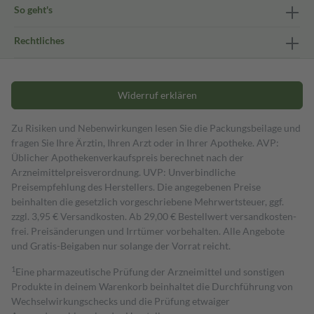
So geht's
Rechtliches
Widerruf erklären
Zu Risiken und Nebenwirkungen lesen Sie die Packungsbeilage und
fragen Sie Ihre Ärztin, Ihren Arzt oder in Ihrer Apotheke. AVP:
Üblicher Apothekenverkaufspreis berechnet nach der
Arzneimittelpreisverordnung. UVP: Unverbindliche
Preisempfehlung des Herstellers. Die angegebenen Preise
beinhalten die gesetzlich vorgeschriebene Mehrwertsteuer, ggf.
zzgl. 3,95 € Versandkosten. Ab 29,00 € Bestell­wert versand­kosten­
frei. Preisänderungen und Irrtümer vorbehalten. Alle Angebote
und Gratis-Beigaben nur solange der Vorrat reicht.
1
Eine pharmazeutische Prüfung der Arzneimittel und sonstigen
Produkte in deinem Warenkorb beinhaltet die Durchführung von
Wechselwirkungschecks und die Prüfung etwaiger