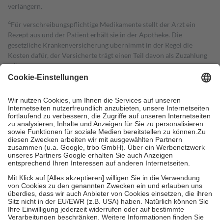
verlängern.
4
Für verschreibungspflichtige Medikamente stellt der Arzt ein
Rezept aus und der Patient erhält sie in der Apotheke. Die
gesetzliche Krankenversicherung übernimmt in der Regel die
Kosten dafür, der Versicherte trägt einen Teil davon als Zuzahlung
mit.
Grundsätzlich leisten Mitglieder Zuzahlungen in Höhe von zehn
Prozent des Abgabepreises,
mindestens
jedoch
fünf Euro
und
höchstens zehn Euro.
Es sind jedoch nie mehr als die tatsächlichen
Kosten der Leistung zu entrichten.
Diese Regeln gelten grundsätzlich auch für Online-Apotheken.
Bei Heilmitteln und häuslicher Krankenpflege beträgt die
Zuzahlung zehn Prozent der Kosten sowie zehn Euro je
Verordnung.
Um das Engagement der Versicherten für ihre eigene Gesundheit zu
stärken und die besondere Stellung der Familie zu unterstützen,
fallen
keine Zuzahlungen
an bei:
• Kindern und Jugendlichen bis zum vollendeten 18. Lebensjahr
mit Ausnahme der Fahrkosten
• Untersuchungen zur Vorsorge und Früherkennung, die von der