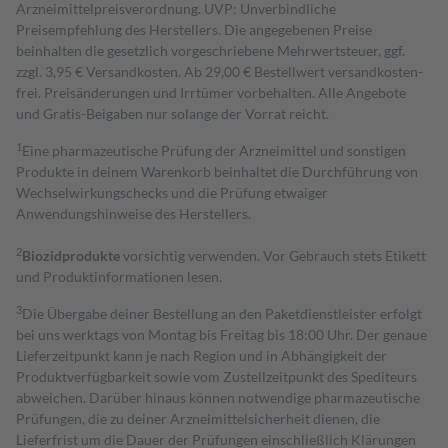
Arzneimittelpreisverordnung. UVP: Unverbindliche
Preisempfehlung des Herstellers. Die angegebenen Preise
beinhalten die gesetzlich vorgeschriebene Mehrwertsteuer, ggf.
zzgl. 3,95 € Versandkosten. Ab 29,00 € Bestell­wert versand­kosten­
frei. Preisänderungen und Irrtümer vorbehalten. Alle Angebote
und Gratis-Beigaben nur solange der Vorrat reicht.
1
Eine pharmazeutische Prüfung der Arzneimittel und sonstigen
Produkte in deinem Warenkorb beinhaltet die Durchführung von
Wechselwirkungschecks und die Prüfung etwaiger
Anwendungshinweise des Herstellers.
2
Biozidprodukte
vorsichtig verwenden. Vor Gebrauch stets Etikett
und Produktinformationen lesen.
3
Die Übergabe deiner Bestellung an den Paketdienstleister erfolgt
bei uns werktags von Montag bis Freitag bis 18:00 Uhr. Der genaue
Lieferzeitpunkt kann je nach Region und in Abhängigkeit der
Produktverfügbarkeit sowie vom Zustellzeitpunkt des Spediteurs
abweichen. Darüber hinaus können notwendige pharmazeutische
Prüfungen, die zu deiner Arzneimittelsicherheit dienen, die
Lieferfrist um die Dauer der Prüfungen einschließlich Klärungen