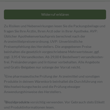
Widerruf erklären
Zu Risiken und Nebenwirkungen lesen Sie die Packungsbeilage und
fragen Sie Ihre Ärztin, Ihren Arzt oder in Ihrer Apotheke. AVP:
Üblicher Apothekenverkaufspreis berechnet nach der
Arzneimittelpreisverordnung. UVP: Unverbindliche
Preisempfehlung des Herstellers. Die angegebenen Preise
beinhalten die gesetzlich vorgeschriebene Mehrwertsteuer, ggf.
zzgl. 3,95 € Versandkosten. Ab 29,00 € Bestell­wert versand­kosten­
frei. Preisänderungen und Irrtümer vorbehalten. Alle Angebote
und Gratis-Beigaben nur solange der Vorrat reicht.
1
Eine pharmazeutische Prüfung der Arzneimittel und sonstigen
Produkte in deinem Warenkorb beinhaltet die Durchführung von
Wechselwirkungschecks und die Prüfung etwaiger
Anwendungshinweise des Herstellers.
2
Biozidprodukte
vorsichtig verwenden. Vor Gebrauch stets Etikett
und Produktinformationen lesen.