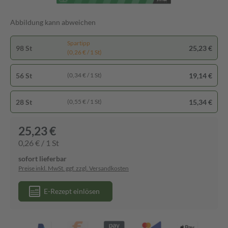
Abbildung kann abweichen
Spartipp
98 St
25,23 €
(0,26 € / 1 St)
56 St
19,14 €
(0,34 € / 1 St)
28 St
15,34 €
(0,55 € / 1 St)
25,23 €
0,26 € / 1 St
sofort lieferbar
Preise inkl. MwSt. ggf. zzgl. Versandkosten
E-Rezept einlösen