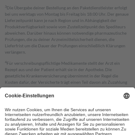
3
Die Übergabe deiner Bestellung an den Paketdienstleister erfolgt
bei uns werktags von Montag bis Freitag bis 18:00 Uhr. Der genaue
Lieferzeitpunkt kann je nach Region und in Abhängigkeit der
Produktverfügbarkeit sowie vom Zustellzeitpunkt des Spediteurs
abweichen. Darüber hinaus können notwendige pharmazeutische
Prüfungen, die zu deiner Arzneimittelsicherheit dienen, die
Lieferfrist um die Dauer der Prüfungen einschließlich Klärungen
verlängern.
4
Für verschreibungspflichtige Medikamente stellt der Arzt ein
Rezept aus und der Patient erhält sie in der Apotheke. Die
gesetzliche Krankenversicherung übernimmt in der Regel die
Kosten dafür, der Versicherte trägt einen Teil davon als Zuzahlung
mit.
Grundsätzlich leisten Mitglieder Zuzahlungen in Höhe von zehn
Prozent des Abgabepreises,
mindestens
jedoch
fünf Euro
und
höchstens zehn Euro.
Es sind jedoch nie mehr als die tatsächlichen
Kosten der Leistung zu entrichten.
Diese Regeln gelten grundsätzlich auch für Online-Apotheken.
Bei Heilmitteln und häuslicher Krankenpflege beträgt die
Zuzahlung zehn Prozent der Kosten sowie zehn Euro je