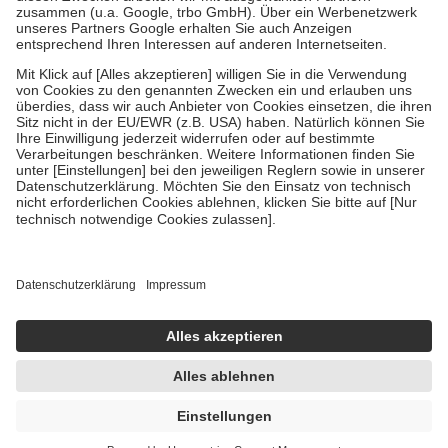
Verordnung.
Um das Engagement der Versicherten für ihre eigene Gesundheit zu
stärken und die besondere Stellung der Familie zu unterstützen,
fallen
keine Zuzahlungen
an bei:
• Kindern und Jugendlichen bis zum vollendeten 18. Lebensjahr
mit Ausnahme der Fahrkosten
• Untersuchungen zur Vorsorge und Früherkennung, die von der
GKV getragen werden
• empfohlenen Schutzimpfungen
• Harn- und Blutteststreifen
Wir nutzen Trusted Shops als unabhängigen Dienstleister für die
Einholung von Bewertungen. Trusted Shops hat Maßnahmen
getroffen, um sicherzustellen, dass es sich um echte Bewertungen
handelt. Mehr Informationen findest du hier:
https://help.etrusted.com/hc/de/articles/4419944605341
Einige Bilder und Inhalte wurden unter Zuhilfenahme künstlicher
Intelligenz erstellt.