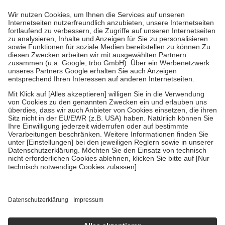
Prozent des Abgabepreises,
mindestens
jedoch
fünf Euro
und
höchstens zehn Euro.
Es sind jedoch nie mehr als die tatsächlichen
Kosten der Leistung zu entrichten.
Diese Regeln gelten grundsätzlich auch für Online-Apotheken.
Bei Heilmitteln und häuslicher Krankenpflege beträgt die
Zuzahlung zehn Prozent der Kosten sowie zehn Euro je
Verordnung.
Um das Engagement der Versicherten für ihre eigene Gesundheit zu
stärken und die besondere Stellung der Familie zu unterstützen,
fallen
keine Zuzahlungen
an bei:
• Kindern und Jugendlichen bis zum vollendeten 18. Lebensjahr
mit Ausnahme der Fahrkosten
• Untersuchungen zur Vorsorge und Früherkennung, die von der
GKV getragen werden
• empfohlenen Schutzimpfungen
• Harn- und Blutteststreifen
Wir nutzen Trusted Shops als unabhängigen Dienstleister für die
Einholung von Bewertungen. Trusted Shops hat Maßnahmen
getroffen, um sicherzustellen, dass es sich um echte Bewertungen
handelt. Mehr Informationen findest du hier:
https://help.etrusted.com/hc/de/articles/4419944605341