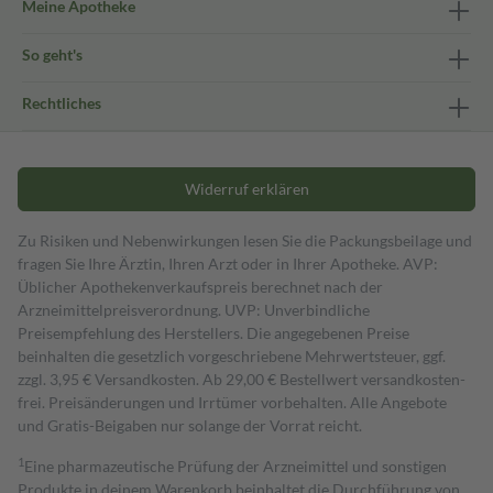
Meine Apotheke
So geht's
Rechtliches
Widerruf erklären
Zu Risiken und Nebenwirkungen lesen Sie die Packungsbeilage und
fragen Sie Ihre Ärztin, Ihren Arzt oder in Ihrer Apotheke. AVP:
Üblicher Apothekenverkaufspreis berechnet nach der
Arzneimittelpreisverordnung. UVP: Unverbindliche
Preisempfehlung des Herstellers. Die angegebenen Preise
beinhalten die gesetzlich vorgeschriebene Mehrwertsteuer, ggf.
zzgl. 3,95 € Versandkosten. Ab 29,00 € Bestell­wert versand­kosten­
frei. Preisänderungen und Irrtümer vorbehalten. Alle Angebote
und Gratis-Beigaben nur solange der Vorrat reicht.
1
Eine pharmazeutische Prüfung der Arzneimittel und sonstigen
Produkte in deinem Warenkorb beinhaltet die Durchführung von