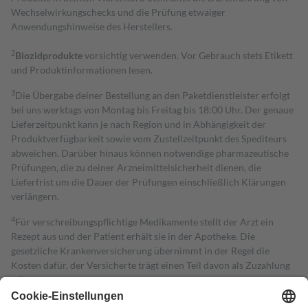
Wechselwirkungschecks und die Prüfung etwaiger
Anwendungshinweise des Herstellers.
2
Biozidprodukte
vorsichtig verwenden. Vor Gebrauch stets Etikett
und Produktinformationen lesen.
3
Die Übergabe deiner Bestellung an den Paketdienstleister erfolgt
bei uns werktags von Montag bis Freitag bis 18:00 Uhr. Der genaue
Lieferzeitpunkt kann je nach Region und in Abhängigkeit der
Produktverfügbarkeit sowie vom Zustellzeitpunkt des Spediteurs
abweichen. Darüber hinaus können notwendige pharmazeutische
Prüfungen, die zu deiner Arzneimittelsicherheit dienen, die
Lieferfrist um die Dauer der Prüfungen einschließlich Klärungen
verlängern.
4
Für verschreibungspflichtige Medikamente stellt der Arzt ein
Rezept aus und der Patient erhält sie in der Apotheke. Die
gesetzliche Krankenversicherung übernimmt in der Regel die
Kosten dafür, der Versicherte trägt einen Teil davon als Zuzahlung
mit.
Grundsätzlich leisten Mitglieder Zuzahlungen in Höhe von zehn