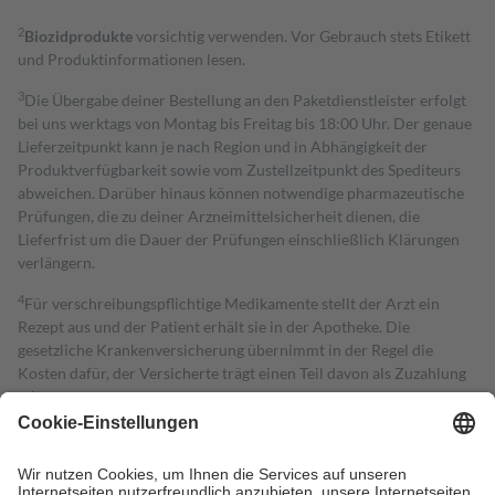
2
Biozidprodukte
vorsichtig verwenden. Vor Gebrauch stets Etikett
und Produktinformationen lesen.
3
Die Übergabe deiner Bestellung an den Paketdienstleister erfolgt
bei uns werktags von Montag bis Freitag bis 18:00 Uhr. Der genaue
Lieferzeitpunkt kann je nach Region und in Abhängigkeit der
Produktverfügbarkeit sowie vom Zustellzeitpunkt des Spediteurs
abweichen. Darüber hinaus können notwendige pharmazeutische
Prüfungen, die zu deiner Arzneimittelsicherheit dienen, die
Lieferfrist um die Dauer der Prüfungen einschließlich Klärungen
verlängern.
4
Für verschreibungspflichtige Medikamente stellt der Arzt ein
Rezept aus und der Patient erhält sie in der Apotheke. Die
gesetzliche Krankenversicherung übernimmt in der Regel die
Kosten dafür, der Versicherte trägt einen Teil davon als Zuzahlung
mit.
Grundsätzlich leisten Mitglieder Zuzahlungen in Höhe von zehn
Prozent des Abgabepreises,
mindestens
jedoch
fünf Euro
und
höchstens zehn Euro.
Es sind jedoch nie mehr als die tatsächlichen
Kosten der Leistung zu entrichten.