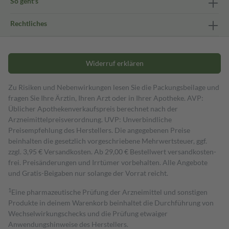
So geht's
Rechtliches
Widerruf erklären
Zu Risiken und Nebenwirkungen lesen Sie die Packungsbeilage und
fragen Sie Ihre Ärztin, Ihren Arzt oder in Ihrer Apotheke. AVP:
Üblicher Apothekenverkaufspreis berechnet nach der
Arzneimittelpreisverordnung. UVP: Unverbindliche
Preisempfehlung des Herstellers. Die angegebenen Preise
beinhalten die gesetzlich vorgeschriebene Mehrwertsteuer, ggf.
zzgl. 3,95 € Versandkosten. Ab 29,00 € Bestell­wert versand­kosten­
frei. Preisänderungen und Irrtümer vorbehalten. Alle Angebote
und Gratis-Beigaben nur solange der Vorrat reicht.
1
Eine pharmazeutische Prüfung der Arzneimittel und sonstigen
Produkte in deinem Warenkorb beinhaltet die Durchführung von
Wechselwirkungschecks und die Prüfung etwaiger
Anwendungshinweise des Herstellers.