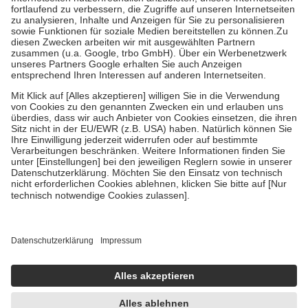
Diese Regeln gelten grundsätzlich auch für Online-Apotheken.
Bei Heilmitteln und häuslicher Krankenpflege beträgt die
Zuzahlung zehn Prozent der Kosten sowie zehn Euro je
Verordnung.
Um das Engagement der Versicherten für ihre eigene Gesundheit zu
stärken und die besondere Stellung der Familie zu unterstützen,
fallen
keine Zuzahlungen
an bei:
• Kindern und Jugendlichen bis zum vollendeten 18. Lebensjahr
mit Ausnahme der Fahrkosten
• Untersuchungen zur Vorsorge und Früherkennung, die von der
GKV getragen werden
• empfohlenen Schutzimpfungen
• Harn- und Blutteststreifen
Wir nutzen Trusted Shops als unabhängigen Dienstleister für die
Einholung von Bewertungen. Trusted Shops hat Maßnahmen
getroffen, um sicherzustellen, dass es sich um echte Bewertungen
handelt. Mehr Informationen findest du hier:
https://help.etrusted.com/hc/de/articles/4419944605341
Einige Bilder und Inhalte wurden unter Zuhilfenahme künstlicher
Intelligenz erstellt.