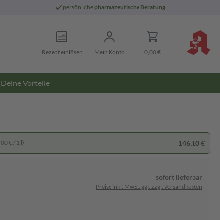
persönliche
pharmazeutische Beratung
Rezept einlösen
Mein Konto
0,00 €
Deine Vorteile
146,10 €
00 € / 1 l)
sofort lieferbar
Preise inkl. MwSt. ggf. zzgl. Versandkosten