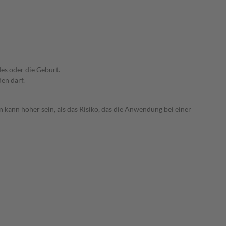
es oder die Geburt.
den darf.
 kann höher sein, als das Risiko, das die Anwendung bei einer