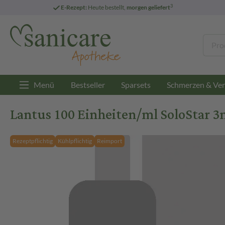
3
E-Rezept:
Heute bestellt,
morgen geliefert
Menü
Bestseller
Sparsets
Schmerzen & Ver
Lantus 100 Einheiten/ml SoloStar 3
Rezeptpflichtig
Kühlpflichtig
Reimport