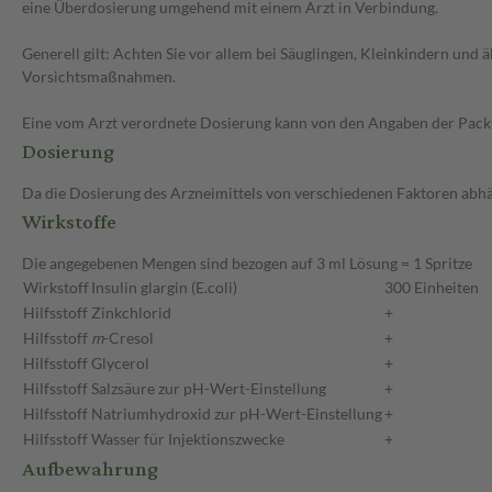
eine Überdosierung umgehend mit einem Arzt in Verbindung.
Generell gilt: Achten Sie vor allem bei Säuglingen, Kleinkindern un
Vorsichtsmaßnahmen.
Eine vom Arzt verordnete Dosierung kann von den Angaben der Packun
Dosierung
Da die Dosierung des Arzneimittels von verschiedenen Faktoren abhäng
Wirkstoffe
Die angegebenen Mengen sind bezogen auf 3 ml Lösung = 1 Spritze
Wirkstoff
Insulin glargin (E.coli)
300 Einheiten
Hilfsstoff
Zinkchlorid
+
Hilfsstoff
m
-Cresol
+
Hilfsstoff
Glycerol
+
Hilfsstoff
Salzsäure zur pH-Wert-Einstellung
+
Hilfsstoff
Natriumhydroxid zur pH-Wert-Einstellung
+
Hilfsstoff
Wasser für Injektionszwecke
+
Aufbewahrung