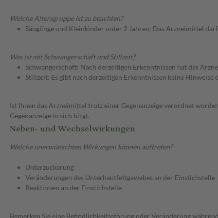
Welche Altersgruppe ist zu beachten?
Säuglinge und Kleinkinder unter 2 Jahren: Das Arzneimittel dar
Was ist mit Schwangerschaft und Stillzeit?
Schwangerschaft: Nach derzeitigen Erkenntnissen hat das Arzne
Stillzeit: Es gibt nach derzeitigen Erkenntnissen keine Hinweise
Ist Ihnen das Arzneimittel trotz einer Gegenanzeige verordnet worden
Gegenanzeige in sich birgt.
Neben- und Wechselwirkungen
Welche unerwünschten Wirkungen können auftreten?
Unterzuckerung
Veränderungen des Unterhautfettgewebes an der Einstichstelle
Reaktionen an der Einstichstelle
Bemerken Sie eine Befindlichkeitsstörung oder Veränderung während 