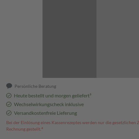
Abbildung kann abweichen
Persönliche Beratung
Heute bestellt und morgen geliefert³
Wechselwirkungscheck inklusive
Versandkostenfreie Lieferung
Bei der Einlösung eines Kassenrezeptes werden nur die gesetzlichen 
Rechnung gestellt.⁴