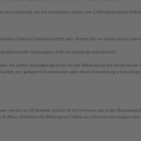
n berücksichtigt, die bei mindestens einem von 1.000 behandelten Patien
äßem Gebrauch beeinträchtigt sein. Achten Sie vor allem darauf, wenn
g während der Schwangerschaft ist unbedingt erforderlich.
en. Sie sollten deswegen generell vor der Behandlung mit einem neuen A
st kaufen, nur gelegentlich anwenden oder deren Anwendung schon einige 
auer von bis zu 24 Stunden. Insulin ist ein Hormon, das in der Bauchspeic
n-Aufbau, stimuliert die Bildung von Fetten aus Glucose und steigert de