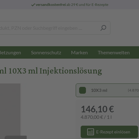
versandkostenfrei
ab 29 € und für E-Rezepte
letzungen
Sonnenschutz
Marken
Themenwelten
ml 10X3 ml Injektionslösung
10X3 ml
(4.870,
146,10 €
4.870,00 € / 1 l
E-Rezept einlösen