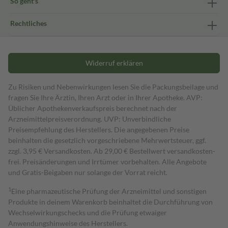
So geht's
Rechtliches
Widerruf erklären
Zu Risiken und Nebenwirkungen lesen Sie die Packungsbeilage und
fragen Sie Ihre Ärztin, Ihren Arzt oder in Ihrer Apotheke. AVP:
Üblicher Apothekenverkaufspreis berechnet nach der
Arzneimittelpreisverordnung. UVP: Unverbindliche
Preisempfehlung des Herstellers. Die angegebenen Preise
beinhalten die gesetzlich vorgeschriebene Mehrwertsteuer, ggf.
zzgl. 3,95 € Versandkosten. Ab 29,00 € Bestell­wert versand­kosten­
frei. Preisänderungen und Irrtümer vorbehalten. Alle Angebote
und Gratis-Beigaben nur solange der Vorrat reicht.
1
Eine pharmazeutische Prüfung der Arzneimittel und sonstigen
Produkte in deinem Warenkorb beinhaltet die Durchführung von
Wechselwirkungschecks und die Prüfung etwaiger
Anwendungshinweise des Herstellers.