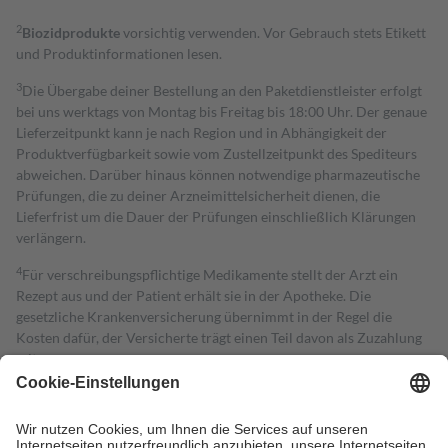
2
Biozidprodukte
vorsichtig verwenden. Vor Gebrauch stets Etikett
und Produktinformationen lesen.
3
Die Übergabe deiner Bestellung an den Paketdienstleister erfolgt
bei uns werktags von Montag bis Freitag bis 18:00 Uhr. Der genaue
Lieferzeitpunkt kann je nach Region und in Abhängigkeit der
Produktverfügbarkeit sowie vom Zustellzeitpunkt des Spediteurs
abweichen. Darüber hinaus können notwendige pharmazeutische
Prüfungen, die zu deiner Arzneimittelsicherheit dienen, die
Lieferfrist um die Dauer der Prüfungen einschließlich Klärungen
verlängern.
4
Für verschreibungspflichtige Medikamente stellt der Arzt ein
Rezept aus und der Patient erhält sie in der Apotheke. Die
gesetzliche Krankenversicherung übernimmt in der Regel die
Kosten dafür, der Versicherte trägt einen Teil davon als Zuzahlung
mit.
Grundsätzlich leisten Mitglieder Zuzahlungen in Höhe von zehn
Prozent des Abgabepreises,
mindestens
jedoch
fünf Euro
und
höchstens zehn Euro.
Es sind jedoch nie mehr als die tatsächlichen
Kosten der Leistung zu entrichten.