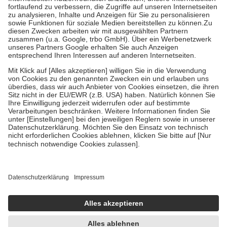
Diese Regeln gelten grundsätzlich auch für Online-Apotheken.
Bei Heilmitteln und häuslicher Krankenpflege beträgt die
Zuzahlung zehn Prozent der Kosten sowie zehn Euro je
Verordnung.
Um das Engagement der Versicherten für ihre eigene Gesundheit zu
stärken und die besondere Stellung der Familie zu unterstützen,
fallen
keine Zuzahlungen
an bei:
• Kindern und Jugendlichen bis zum vollendeten 18. Lebensjahr
mit Ausnahme der Fahrkosten
• Untersuchungen zur Vorsorge und Früherkennung, die von der
GKV getragen werden
• empfohlenen Schutzimpfungen
• Harn- und Blutteststreifen
Wir nutzen Trusted Shops als unabhängigen Dienstleister für die
Einholung von Bewertungen. Trusted Shops hat Maßnahmen
getroffen, um sicherzustellen, dass es sich um echte Bewertungen
handelt. Mehr Informationen findest du hier:
https://help.etrusted.com/hc/de/articles/4419944605341
Einige Bilder und Inhalte wurden unter Zuhilfenahme künstlicher
Intelligenz erstellt.