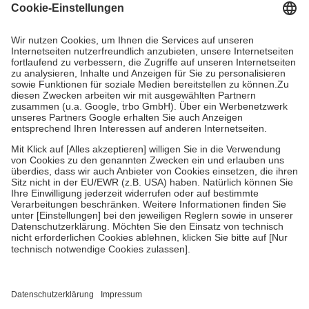
gesetzliche Krankenversicherung übernimmt in der Regel die
Kosten dafür, der Versicherte trägt einen Teil davon als Zuzahlung
mit.
Grundsätzlich leisten Mitglieder Zuzahlungen in Höhe von zehn
Prozent des Abgabepreises,
mindestens
jedoch
fünf Euro
und
höchstens zehn Euro.
Es sind jedoch nie mehr als die tatsächlichen
Kosten der Leistung zu entrichten.
Diese Regeln gelten grundsätzlich auch für Online-Apotheken.
Bei Heilmitteln und häuslicher Krankenpflege beträgt die
Zuzahlung zehn Prozent der Kosten sowie zehn Euro je
Verordnung.
Um das Engagement der Versicherten für ihre eigene Gesundheit zu
stärken und die besondere Stellung der Familie zu unterstützen,
fallen
keine Zuzahlungen
an bei:
• Kindern und Jugendlichen bis zum vollendeten 18. Lebensjahr
mit Ausnahme der Fahrkosten
• Untersuchungen zur Vorsorge und Früherkennung, die von der
GKV getragen werden
• empfohlenen Schutzimpfungen
• Harn- und Blutteststreifen
Wir nutzen Trusted Shops als unabhängigen Dienstleister für die