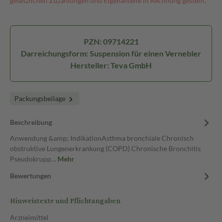
gesetzlichen Zuzahlungen und Eigenanteile in Rechnung gestellt.⁴
PZN: 09714221
Darreichungsform: Suspension für einen Vernebler
Hersteller: Teva GmbH
Packungsbeilage
Beschreibung
Anwendung &amp; IndikationAsthma bronchiale Chronisch
obstruktive Lungenerkrankung (COPD) Chronische Bronchitis
Pseudokrupp…
Mehr
Bewertungen
Hinweistexte und Pflichtangaben
Arzneimittel