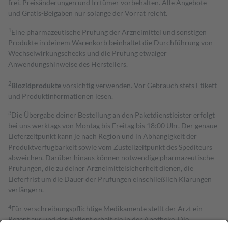
frei. Preisänderungen und Irrtümer vorbehalten. Alle Angebote
und Gratis-Beigaben nur solange der Vorrat reicht.
1
Eine pharmazeutische Prüfung der Arzneimittel und sonstigen
Produkte in deinem Warenkorb beinhaltet die Durchführung von
Wechselwirkungschecks und die Prüfung etwaiger
Anwendungshinweise des Herstellers.
2
Biozidprodukte
vorsichtig verwenden. Vor Gebrauch stets Etikett
und Produktinformationen lesen.
3
Die Übergabe deiner Bestellung an den Paketdienstleister erfolgt
bei uns werktags von Montag bis Freitag bis 18:00 Uhr. Der genaue
Lieferzeitpunkt kann je nach Region und in Abhängigkeit der
Produktverfügbarkeit sowie vom Zustellzeitpunkt des Spediteurs
abweichen. Darüber hinaus können notwendige pharmazeutische
Prüfungen, die zu deiner Arzneimittelsicherheit dienen, die
Lieferfrist um die Dauer der Prüfungen einschließlich Klärungen
verlängern.
4
Für verschreibungspflichtige Medikamente stellt der Arzt ein
Rezept aus und der Patient erhält sie in der Apotheke. Die