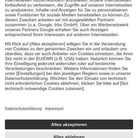
Diese Regeln gelten grundsätzlich auch für Online-Apotheken.
Bei Heilmitteln und häuslicher Krankenpflege beträgt die
Zuzahlung zehn Prozent der Kosten sowie zehn Euro je
Verordnung.
Um das Engagement der Versicherten für ihre eigene Gesundheit zu
stärken und die besondere Stellung der Familie zu unterstützen,
fallen
keine Zuzahlungen
an bei:
• Kindern und Jugendlichen bis zum vollendeten 18. Lebensjahr
mit Ausnahme der Fahrkosten
• Untersuchungen zur Vorsorge und Früherkennung, die von der
GKV getragen werden
• empfohlenen Schutzimpfungen
• Harn- und Blutteststreifen
Wir nutzen Trusted Shops als unabhängigen Dienstleister für die
Einholung von Bewertungen. Trusted Shops hat Maßnahmen
getroffen, um sicherzustellen, dass es sich um echte Bewertungen
handelt. Mehr Informationen findest du hier:
https://help.etrusted.com/hc/de/articles/4419944605341
Einige Bilder und Inhalte wurden unter Zuhilfenahme künstlicher