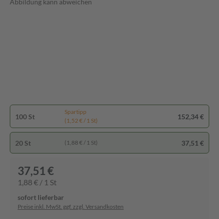
Abbildung kann abweichen
Spartipp
100 St
152,34 €
(1,52 € / 1 St)
20 St
37,51 €
(1,88 € / 1 St)
37,51 €
1,88 € / 1 St
sofort lieferbar
Preise inkl. MwSt. ggf. zzgl. Versandkosten