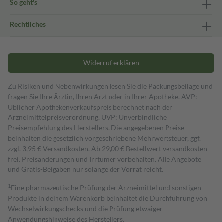
So geht's
Rechtliches
Widerruf erklären
Zu Risiken und Nebenwirkungen lesen Sie die Packungsbeilage und
fragen Sie Ihre Ärztin, Ihren Arzt oder in Ihrer Apotheke. AVP:
Üblicher Apothekenverkaufspreis berechnet nach der
Arzneimittelpreisverordnung. UVP: Unverbindliche
Preisempfehlung des Herstellers. Die angegebenen Preise
beinhalten die gesetzlich vorgeschriebene Mehrwertsteuer, ggf.
zzgl. 3,95 € Versandkosten. Ab 29,00 € Bestell­wert versand­kosten­
frei. Preisänderungen und Irrtümer vorbehalten. Alle Angebote
und Gratis-Beigaben nur solange der Vorrat reicht.
1
Eine pharmazeutische Prüfung der Arzneimittel und sonstigen
Produkte in deinem Warenkorb beinhaltet die Durchführung von
Wechselwirkungschecks und die Prüfung etwaiger
Anwendungshinweise des Herstellers.