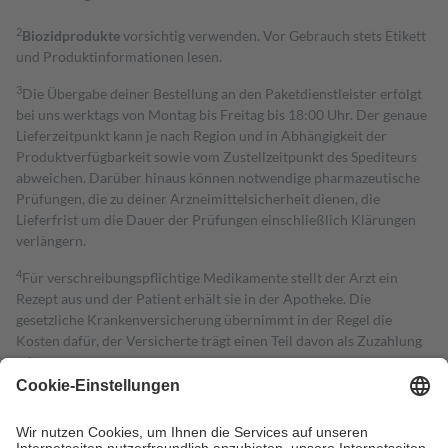
2
Biozidprodukte
vorsichtig verwenden. Vor Gebrauch stets Etikett
und Produktinformationen lesen.
3
Die Übergabe deiner Bestellung an den Paketdienstleister erfolgt
bei uns werktags von Montag bis Freitag bis 18:00 Uhr. Der genaue
Lieferzeitpunkt kann je nach Region und in Abhängigkeit der
Produktverfügbarkeit sowie vom Zustellzeitpunkt des Spediteurs
abweichen. Darüber hinaus können notwendige pharmazeutische
Prüfungen, die zu deiner Arzneimittelsicherheit dienen, die
Lieferfrist um die Dauer der Prüfungen einschließlich Klärungen
verlängern.
4
Für verschreibungspflichtige Medikamente stellt der Arzt ein
Rezept aus und der Patient erhält sie in der Apotheke. Die
gesetzliche Krankenversicherung übernimmt in der Regel die
Kosten dafür, der Versicherte trägt einen Teil davon als Zuzahlung
mit.
Grundsätzlich leisten Mitglieder Zuzahlungen in Höhe von zehn
Prozent des Abgabepreises,
mindestens
jedoch
fünf Euro
und
höchstens zehn Euro.
Es sind jedoch nie mehr als die tatsächlichen
Kosten der Leistung zu entrichten.