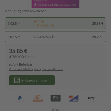
Abbildung kann abweichen
Spartipp
3X2.5 ml
35,85 €
(4.780,00 € / 1 l)
1X2.5 ml
24,29 €
(9.716,00 € / 1 l)
35,85 €
4.780,00 € / 1 l
sofort lieferbar
Preise inkl. MwSt. ggf. zzgl. Versandkosten
E-Rezept einlösen