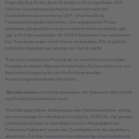
fragen Sie Ihre Ärztin, Ihren Arzt oder in Ihrer Apotheke. AVP:
Üblicher Apothekenverkaufspreis berechnet nach der
Arzneimittelpreisverordnung. UVP: Unverbindliche
Preisempfehlung des Herstellers. Die angegebenen Preise
beinhalten die gesetzlich vorgeschriebene Mehrwertsteuer, ggf.
zzgl. 3,95 € Versandkosten. Ab 29,00 € Bestell­wert versand­kosten­
frei. Preisänderungen und Irrtümer vorbehalten. Alle Angebote
und Gratis-Beigaben nur solange der Vorrat reicht.
1
Eine pharmazeutische Prüfung der Arzneimittel und sonstigen
Produkte in deinem Warenkorb beinhaltet die Durchführung von
Wechselwirkungschecks und die Prüfung etwaiger
Anwendungshinweise des Herstellers.
2
Biozidprodukte
vorsichtig verwenden. Vor Gebrauch stets Etikett
und Produktinformationen lesen.
3
Die Übergabe deiner Bestellung an den Paketdienstleister erfolgt
bei uns werktags von Montag bis Freitag bis 18:00 Uhr. Der genaue
Lieferzeitpunkt kann je nach Region und in Abhängigkeit der
Produktverfügbarkeit sowie vom Zustellzeitpunkt des Spediteurs
abweichen. Darüber hinaus können notwendige pharmazeutische