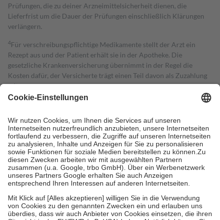
Prüfungen, die zu deiner Arzneimittelsicherheit dienen, die
Lieferfrist um die Dauer der Prüfungen einschließlich Klärungen
verlängern.
4
Für verschreibungspflichtige Medikamente stellt der Arzt ein
Rezept aus und der Patient erhält sie in der Apotheke. Die
gesetzliche Krankenversicherung übernimmt in der Regel die
Kosten dafür, der Versicherte trägt einen Teil davon als Zuzahlung
mit.
Grundsätzlich leisten Mitglieder Zuzahlungen in Höhe von zehn
Prozent des Abgabepreises,
mindestens
jedoch
fünf Euro
und
höchstens zehn Euro.
Es sind jedoch nie mehr als die tatsächlichen
Kosten der Leistung zu entrichten.
Diese Regeln gelten grundsätzlich auch für Online-Apotheken.
Bei Heilmitteln und häuslicher Krankenpflege beträgt die
Zuzahlung zehn Prozent der Kosten sowie zehn Euro je
Verordnung.
Um das Engagement der Versicherten für ihre eigene Gesundheit zu
stärken und die besondere Stellung der Familie zu unterstützen,
fallen
keine Zuzahlungen
an bei:
• Kindern und Jugendlichen bis zum vollendeten 18. Lebensjahr
mit Ausnahme der Fahrkosten