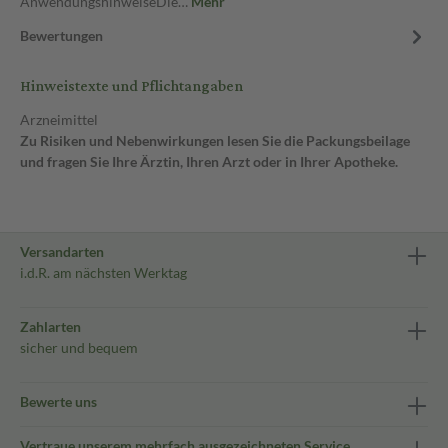
AnwendungshinweiseDie…
Mehr
Bewertungen
Hinweistexte und Pflichtangaben
Arzneimittel
Zu Risiken und Nebenwirkungen lesen Sie die Packungsbeilage
und fragen Sie Ihre Ärztin, Ihren Arzt oder in Ihrer Apotheke.
Versandarten
i.d.R. am nächsten Werktag
Zahlarten
sicher und bequem
Bewerte uns
Vertraue unserem mehrfach ausgezeichneten Service