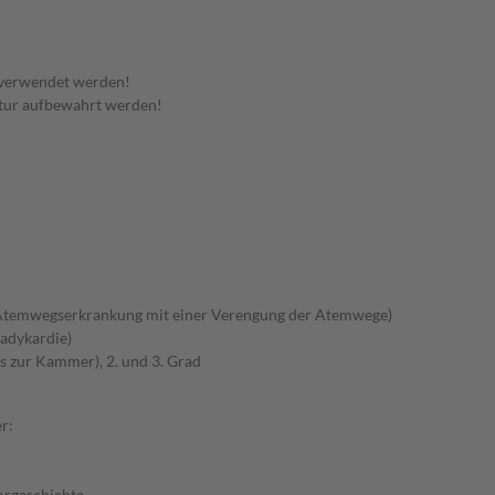
 verwendet werden!
tur aufbewahrt werden!
Atemwegserkrankung mit einer Verengung der Atemwege)
adykardie)
s zur Kammer), 2. und 3. Grad
r:
Vorgeschichte