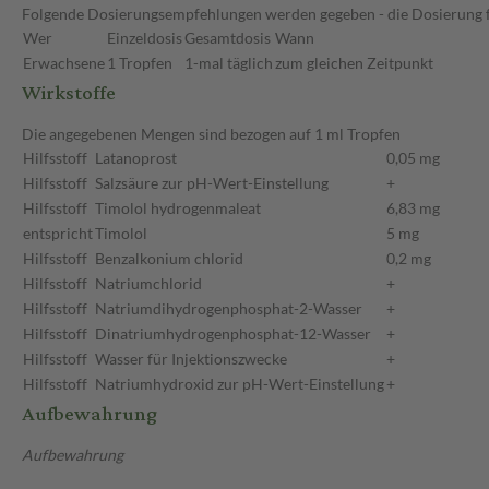
Folgende Dosierungsempfehlungen werden gegeben - die Dosierung fü
Wer
Einzeldosis
Gesamtdosis
Wann
Erwachsene
1 Tropfen
1-mal täglich
zum gleichen Zeitpunkt
Wirkstoffe
Die angegebenen Mengen sind bezogen auf 1 ml Tropfen
Hilfsstoff
Latanoprost
0,05 mg
Hilfsstoff
Salzsäure zur pH-Wert-Einstellung
+
Hilfsstoff
Timolol hydrogenmaleat
6,83 mg
entspricht
Timolol
5 mg
Hilfsstoff
Benzalkonium chlorid
0,2 mg
Hilfsstoff
Natriumchlorid
+
Hilfsstoff
Natriumdihydrogenphosphat-2-Wasser
+
Hilfsstoff
Dinatriumhydrogenphosphat-12-Wasser
+
Hilfsstoff
Wasser für Injektionszwecke
+
Hilfsstoff
Natriumhydroxid zur pH-Wert-Einstellung
+
Aufbewahrung
Aufbewahrung