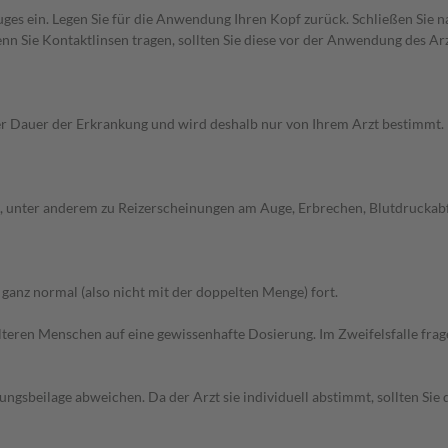
uges ein. Legen Sie für die Anwendung Ihren Kopf zurück. Schließen Sie
n Sie Kontaktlinsen tragen, sollten Sie diese vor der Anwendung des Ar
Dauer der Erkrankung und wird deshalb nur von Ihrem Arzt bestimmt. Pri
unter anderem zu Reizerscheinungen am Auge, Erbrechen, Blutdruckabfall
anz normal (also nicht mit der doppelten Menge) fort.
d älteren Menschen auf eine gewissenhafte Dosierung. Im Zweifelsfalle f
gsbeilage abweichen. Da der Arzt sie individuell abstimmt, sollten Si