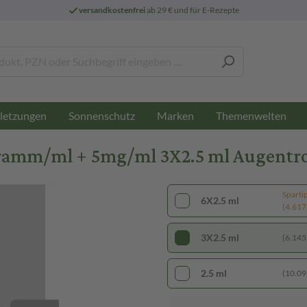
versandkostenfrei
ab 29 € und für E-Rezepte
letzungen
Sonnenschutz
Marken
Themenwelten
amm/ml + 5mg/ml 3X2.5 ml Augentr
Sparti
6X2.5 ml
(4.617,
3X2.5 ml
(6.145,
2.5 ml
(10.092