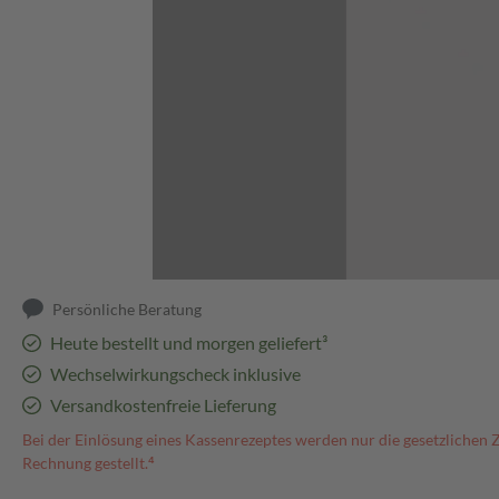
Abbildung kann abweichen
Persönliche Beratung
Heute bestellt und morgen geliefert³
Wechselwirkungscheck inklusive
Versandkostenfreie Lieferung
Bei der Einlösung eines Kassenrezeptes werden nur die gesetzlichen 
Rechnung gestellt.⁴