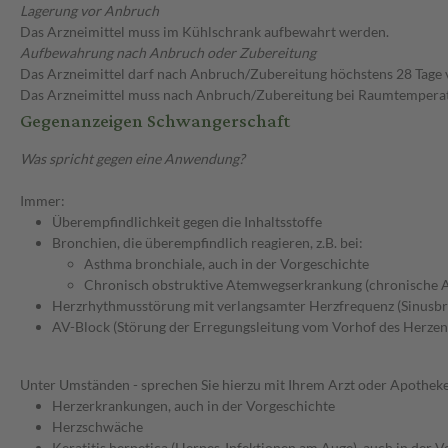
Lagerung vor Anbruch
Das Arzneimittel muss im Kühlschrank aufbewahrt werden.
Aufbewahrung nach Anbruch oder Zubereitung
Das Arzneimittel darf nach Anbruch/Zubereitung höchstens 28 Tage
Das Arzneimittel muss nach Anbruch/Zubereitung bei Raumtempera
Gegenanzeigen Schwangerschaft
Was spricht gegen eine Anwendung?
Immer:
Überempfindlichkeit gegen die Inhaltsstoffe
Bronchien, die überempfindlich reagieren, z.B. bei:
Asthma bronchiale, auch in der Vorgeschichte
Chronisch obstruktive Atemwegserkrankung (chronische 
Herzrhythmusstörung mit verlangsamter Herzfrequenz (Sinusbr
AV-Block (Störung der Erregungsleitung vom Vorhof des Herzen
Unter Umständen - sprechen Sie hierzu mit Ihrem Arzt oder Apotheke
Herzerkrankungen, auch in der Vorgeschichte
Herzschwäche
Keratitis herpetica (Herpes-Infektionen am Auge), auch in der 