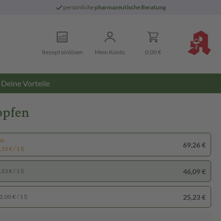
persönliche
pharmazeutische Beratung
Rezept einlösen
Mein Konto
0,00 €
Deine Vorteile
opfen
pp
69,26 €
33 € / 1 l)
46,09 €
33 € / 1 l)
25,23 €
,00 € / 1 l)