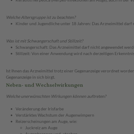
Welche Altersgruppe ist zu beachten?
Kinder und Jugendliche unter 18 Jahren: Das Arzneimittel darf
Was ist mit Schwangerschaft und Stillzeit?
Schwangerschaft: Das Arzneimittel darf nicht angewendet werd
Stillzeit: Von einer Anwendung wird nach derzeitigen Erkenntniss
Ist Ihnen das Arzneimittel trotz einer Gegenanzeige verordnet worden
Gegenanzeige in sich birgt.
Neben- und Wechselwirkungen
Welche unerwünschten Wirkungen können auftreten?
Veränderung der Irisfarbe
Verstärktes Wachstum der Augenwimpern
Reizerscheinungen am Auge, wie:
Juckreiz am Auge
Augenbrennen und -stechen