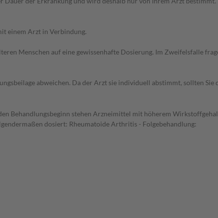
r Dauer der Erkrankung und wird deshalb nur von Ihrem Arzt bestimmt.
it einem Arzt in Verbindung.
d älteren Menschen auf eine gewissenhafte Dosierung. Im Zweifelsfalle f
gsbeilage abweichen. Da der Arzt sie individuell abstimmt, sollten Si
ür den Behandlungsbeginn stehen Arzneimittel mit höherem Wirkstoffgeh
folgendermaßen dosiert: Rheumatoide Arthritis - Folgebehandlung: