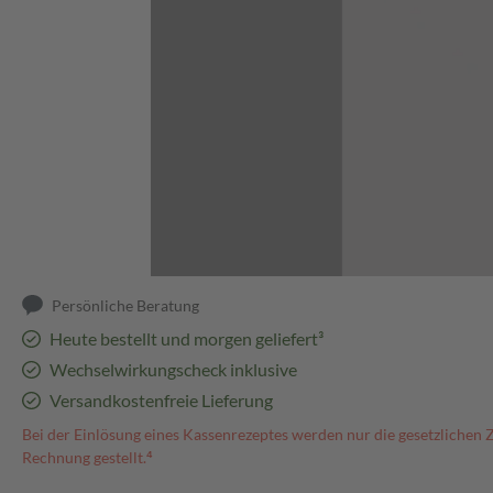
Abbildung kann abweichen
Persönliche Beratung
Heute bestellt und morgen geliefert³
Wechselwirkungscheck inklusive
Versandkostenfreie Lieferung
Bei der Einlösung eines Kassenrezeptes werden nur die gesetzlichen 
Rechnung gestellt.⁴