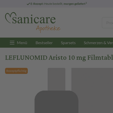
3
E-Rezept:
Heute bestellt,
morgen geliefert
Menü
Bestseller
Sparsets
Schmerzen & Ver
LEFLUNOMID Aristo 10 mg Filmtable
Rezeptpflichtig