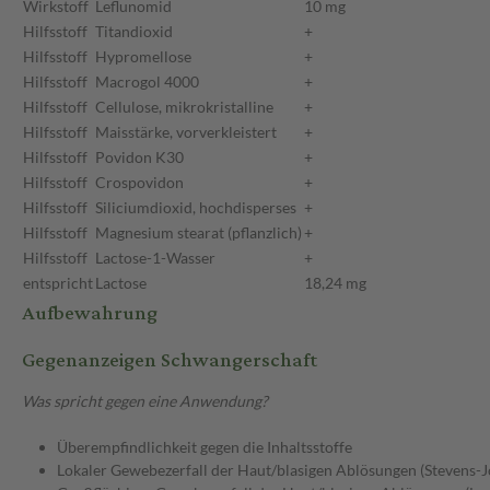
Wirkstoff
Leflunomid
10 mg
Hilfsstoff
Titandioxid
+
Hilfsstoff
Hypromellose
+
Hilfsstoff
Macrogol 4000
+
Hilfsstoff
Cellulose, mikrokristalline
+
Hilfsstoff
Maisstärke, vorverkleistert
+
Hilfsstoff
Povidon K30
+
Hilfsstoff
Crospovidon
+
Hilfsstoff
Siliciumdioxid, hochdisperses
+
Hilfsstoff
Magnesium stearat (pflanzlich)
+
Hilfsstoff
Lactose-1-Wasser
+
entspricht
Lactose
18,24 mg
Aufbewahrung
Gegenanzeigen Schwangerschaft
Was spricht gegen eine Anwendung?
Überempfindlichkeit gegen die Inhaltsstoffe
Lokaler Gewebezerfall der Haut/blasigen Ablösungen (Stevens-