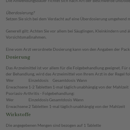
Die Anwendungsdauer richtet sich nach Art der Beschwerde und/ode
Überdosierung?
Setzen Sie sich bei dem Verdacht auf eine Überdosierung umgehend m
Generell gilt: Achten Sie vor allem bei Säuglingen, Kleinkindern un
Vorsichtsmaßnahmen.
Eine vom Arzt verordnete Dosierung kann von den Angaben der Packun
Dosierung
Das Arzneimittel ist vor allem für die Folgebehandlung geeignet. F
der Behandlung, wird das Arzneimittel von Ihrem Arzt in der Regel 
Wer
Einzeldosis
Gesamtdosis
Wann
Erwachsene
1-2 Tabletten
1-mal täglich
unabhängig von der Mahlzeit
Psoriasis-Arthritis - Folgebehandlung:
Wer
Einzeldosis
Gesamtdosis
Wann
Erwachsene
2 Tabletten
1-mal täglich
unabhängig von der Mahlzeit
Wirkstoffe
Die angegebenen Mengen sind bezogen auf 1 Tablette