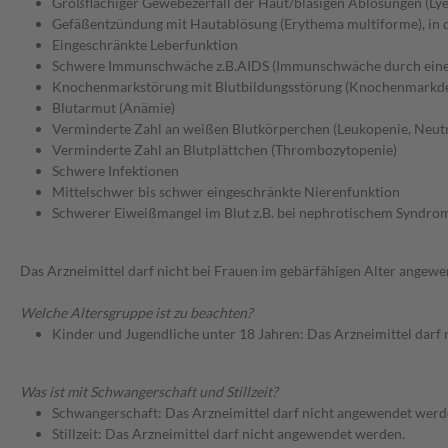
Großflächiger Gewebezerfall der Haut/blasigen Ablösungen (Lye
Gefäßentzündung mit Hautablösung (Erythema multiforme), in 
Eingeschränkte Leberfunktion
Schwere Immunschwäche z.B.AIDS (Immunschwäche durch eine 
Knochenmarkstörung mit Blutbildungsstörung (Knochenmarkde
Blutarmut (Anämie)
Verminderte Zahl an weißen Blutkörperchen (Leukopenie, Neut
Verminderte Zahl an Blutplättchen (Thrombozytopenie)
Schwere Infektionen
Mittelschwer bis schwer eingeschränkte Nierenfunktion
Schwerer Eiweißmangel im Blut z.B. bei nephrotischem Syndro
Das Arzneimittel darf nicht bei Frauen im gebärfähigen Alter angew
Welche Altersgruppe ist zu beachten?
Kinder und Jugendliche unter 18 Jahren: Das Arzneimittel darf
Was ist mit Schwangerschaft und Stillzeit?
Schwangerschaft: Das Arzneimittel darf nicht angewendet werd
Stillzeit: Das Arzneimittel darf nicht angewendet werden.