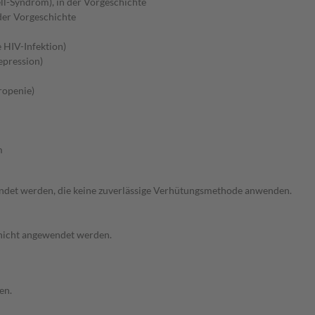
ll-Syndrom), in der Vorgeschichte
der Vorgeschichte
HIV-Infektion)
pression)
ropenie)
m
endet werden, die keine zuverlässige Verhütungsmethode anwenden.
 nicht angewendet werden.
en.