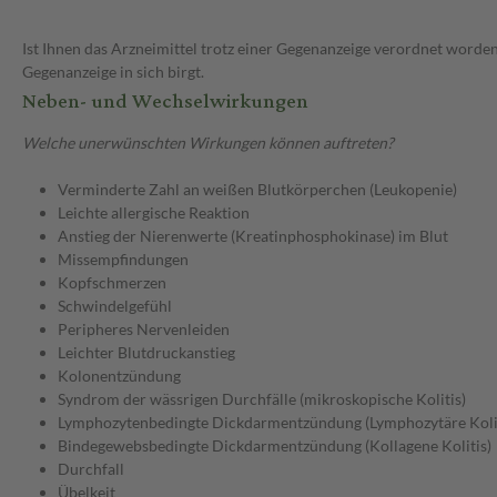
Ist Ihnen das Arzneimittel trotz einer Gegenanzeige verordnet worden
Gegenanzeige in sich birgt.
Neben- und Wechselwirkungen
Welche unerwünschten Wirkungen können auftreten?
Verminderte Zahl an weißen Blutkörperchen (Leukopenie)
Leichte allergische Reaktion
Anstieg der Nierenwerte (Kreatinphosphokinase) im Blut
Missempfindungen
Kopfschmerzen
Schwindelgefühl
Peripheres Nervenleiden
Leichter Blutdruckanstieg
Kolonentzündung
Syndrom der wässrigen Durchfälle (mikroskopische Kolitis)
Lymphozytenbedingte Dickdarmentzündung (Lymphozytäre Kolit
Bindegewebsbedingte Dickdarmentzündung (Kollagene Kolitis)
Durchfall
Übelkeit