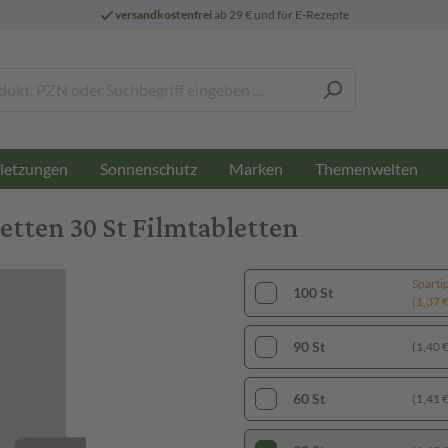
versandkostenfrei
ab 29 € und für E-Rezepte
letzungen
Sonnenschutz
Marken
Themenwelten
tten 30 St Filmtabletten
Sparti
100 St
(1,37 € 
90 St
(1,40 € 
60 St
(1,41 € 