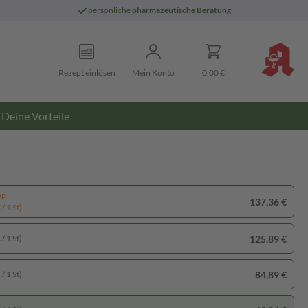
persönliche
pharmazeutische Beratung
Rezept einlösen
Mein Konto
0,00 €
Deine Vorteile
pp
137,36 €
/ 1 St)
125,89 €
/ 1 St)
84,89 €
/ 1 St)