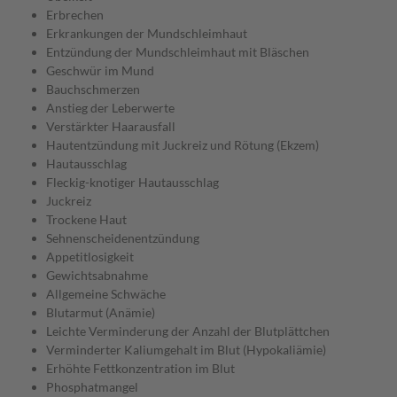
Erbrechen
Erkrankungen der Mundschleimhaut
Entzündung der Mundschleimhaut mit Bläschen
Geschwür im Mund
Bauchschmerzen
Anstieg der Leberwerte
Verstärkter Haarausfall
Hautentzündung mit Juckreiz und Rötung (Ekzem)
Hautausschlag
Fleckig-knotiger Hautausschlag
Juckreiz
Trockene Haut
Sehnenscheidenentzündung
Appetitlosigkeit
Gewichtsabnahme
Allgemeine Schwäche
Blutarmut (Anämie)
Leichte Verminderung der Anzahl der Blutplättchen
Verminderter Kaliumgehalt im Blut (Hypokaliämie)
Erhöhte Fettkonzentration im Blut
Phosphatmangel