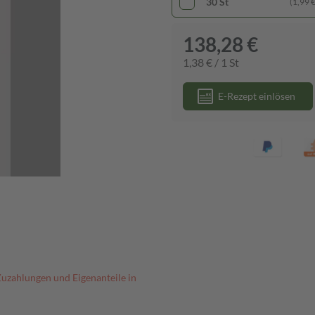
30 St
(1,99 € 
138,28 €
1,38 € / 1 St
E-Rezept einlösen
Zuzahlungen und Eigenanteile in