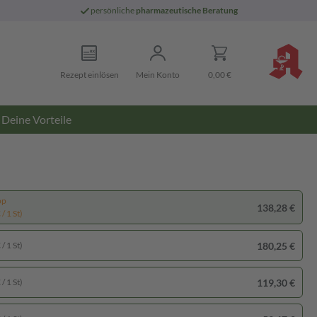
persönliche
pharmazeutische Beratung
Rezept einlösen
Mein Konto
0,00 €
Deine Vorteile
pp
138,28 €
/ 1 St)
180,25 €
/ 1 St)
119,30 €
/ 1 St)