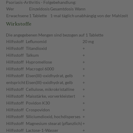
Psoriasis-Arthritis - Folgebehandlung:
Wer
Einzeldosis
Gesamtdosis
Wann
Erwachsene
1 Tablette
1-mal täglich
unabhängig von der Mahlzeit
Wirkstoffe
Die angegebenen Mengen sind bezogen auf 1 Tablette
Hilfsstoff
Leflunomid
20 mg
Hilfsstoff
Titandioxid
+
Hilfsstoff
Talkum
+
Hilfsstoff
Hypromellose
+
Hilfsstoff
Macrogol 6000
+
Hilfsstoff
Eisen(III)-oxidhydrat, gelb
+
entspricht
Eisen(III)-oxidhydrat, gelb
+
Hilfsstoff
Cellulose, mikrokristalline
+
Hilfsstoff
Maisstärke, vorverkleistert
+
Hilfsstoff
Povidon K30
+
Hilfsstoff
Crospovidon
+
Hilfsstoff
Siliciumdioxid, hochdisperses
+
Hilfsstoff
Magnesium stearat (pflanzlich)
+
Hilfsstoff
Lactose-1-Wasser
+