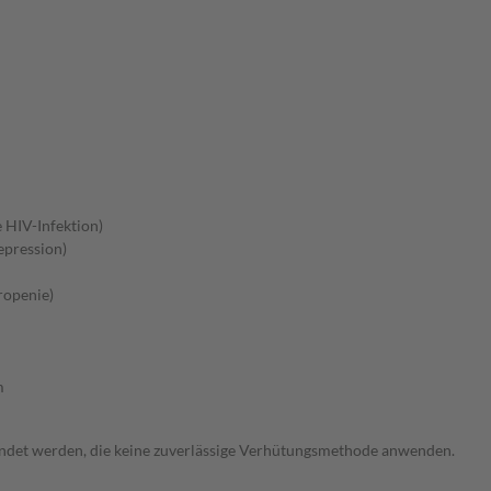
HIV-Infektion)
pression)
ropenie)
m
endet werden, die keine zuverlässige Verhütungsmethode anwenden.