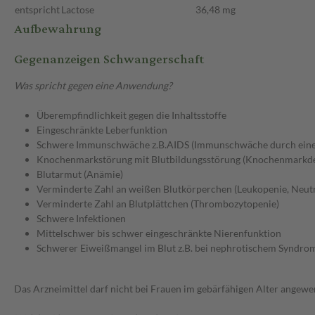
entspricht
Lactose
36,48 mg
Aufbewahrung
Gegenanzeigen Schwangerschaft
Was spricht gegen eine Anwendung?
Überempfindlichkeit gegen die Inhaltsstoffe
Eingeschränkte Leberfunktion
Schwere Immunschwäche z.B.AIDS (Immunschwäche durch eine 
Knochenmarkstörung mit Blutbildungsstörung (Knochenmarkde
Blutarmut (Anämie)
Verminderte Zahl an weißen Blutkörperchen (Leukopenie, Neut
Verminderte Zahl an Blutplättchen (Thrombozytopenie)
Schwere Infektionen
Mittelschwer bis schwer eingeschränkte Nierenfunktion
Schwerer Eiweißmangel im Blut z.B. bei nephrotischem Syndro
Das Arzneimittel darf nicht bei Frauen im gebärfähigen Alter angew