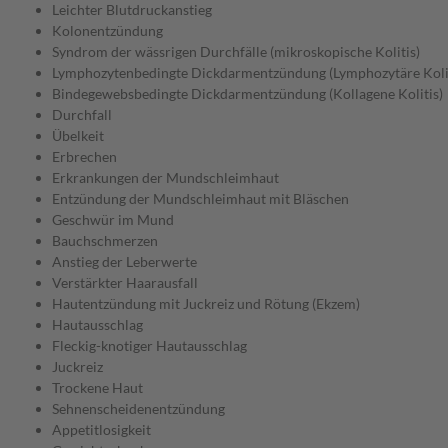
Leichter Blutdruckanstieg
Kolonentzündung
Syndrom der wässrigen Durchfälle (mikroskopische Kolitis)
Lymphozytenbedingte Dickdarmentzündung (Lymphozytäre Kolit
Bindegewebsbedingte Dickdarmentzündung (Kollagene Kolitis)
Durchfall
Übelkeit
Erbrechen
Erkrankungen der Mundschleimhaut
Entzündung der Mundschleimhaut mit Bläschen
Geschwür im Mund
Bauchschmerzen
Anstieg der Leberwerte
Verstärkter Haarausfall
Hautentzündung mit Juckreiz und Rötung (Ekzem)
Hautausschlag
Fleckig-knotiger Hautausschlag
Juckreiz
Trockene Haut
Sehnenscheidenentzündung
Appetitlosigkeit