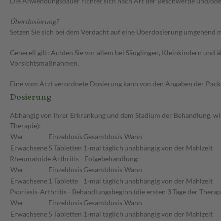
Die Anwendungsdauer richtet sich nach Art der Beschwerde und/ode
Überdosierung?
Setzen Sie sich bei dem Verdacht auf eine Überdosierung umgehend m
Generell gilt: Achten Sie vor allem bei Säuglingen, Kleinkindern un
Vorsichtsmaßnahmen.
Eine vom Arzt verordnete Dosierung kann von den Angaben der Packun
Dosierung
Abhängig von Ihrer Erkrankung und dem Stadium der Behandlung, wird
Therapie):
Wer
Einzeldosis
Gesamtdosis
Wann
Erwachsene
5 Tabletten
1-mal täglich
unabhängig von der Mahlzeit
Rheumatoide Arthritis - Folgebehandlung:
Wer
Einzeldosis
Gesamtdosis
Wann
Erwachsene
1 Tablette
1-mal täglich
unabhängig von der Mahlzeit
Psoriasis-Arthritis - Behandlungsbeginn (die ersten 3 Tage der Therap
Wer
Einzeldosis
Gesamtdosis
Wann
Erwachsene
5 Tabletten
1-mal täglich
unabhängig von der Mahlzeit