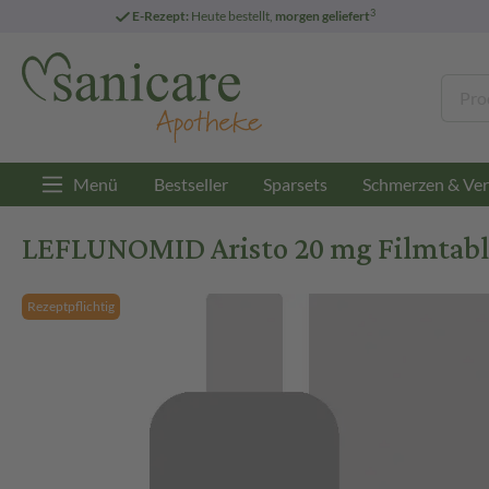
3
E-Rezept:
Heute bestellt,
morgen geliefert
Menü
Bestseller
Sparsets
Schmerzen & Ver
LEFLUNOMID Aristo 20 mg Filmtable
Rezeptpflichtig