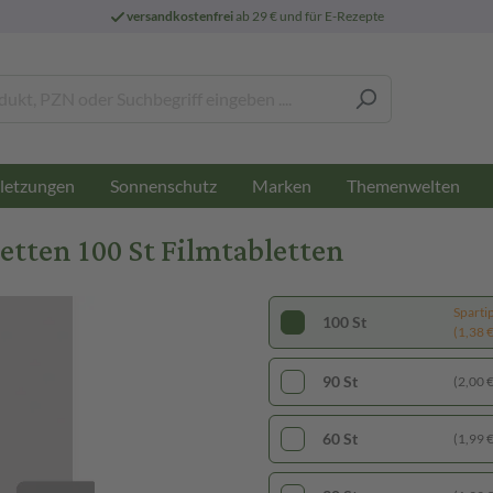
versandkostenfrei
ab 29 € und für E-Rezepte
letzungen
Sonnenschutz
Marken
Themenwelten
tten 100 St Filmtabletten
Sparti
100 St
(1,38 € 
90 St
(2,00 € 
60 St
(1,99 € 