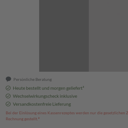
Abbildung kann abweichen
Persönliche Beratung
Heute bestellt und morgen geliefert³
Wechselwirkungscheck inklusive
Versandkostenfreie Lieferung
Bei der Einlösung eines Kassenrezeptes werden nur die gesetzlichen 
Rechnung gestellt.⁴