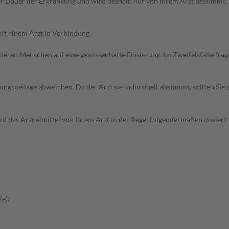
r Dauer der Erkrankung und wird deshalb nur von Ihrem Arzt bestimmt.
it einem Arzt in Verbindung.
d älteren Menschen auf eine gewissenhafte Dosierung. Im Zweifelsfalle f
gsbeilage abweichen. Da der Arzt sie individuell abstimmt, sollten Si
 das Arzneimittel von Ihrem Arzt in der Regel folgendermaßen dosiert: 
ie):