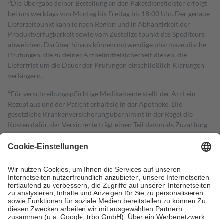
3
Die Übergabe deiner Bestellung an den Paketdienstleister erfolgt
bei uns werktags von Montag bis Freitag bis 18:00 Uhr. Der genaue
Lieferzeitpunkt kann je nach Region und in Abhängigkeit der
Produktverfügbarkeit sowie vom Zustellzeitpunkt des Spediteurs
abweichen. Darüber hinaus können notwendige pharmazeutische
Prüfungen, die zu deiner Arzneimittelsicherheit dienen, die
Lieferfrist um die Dauer der Prüfungen einschließlich Klärungen
verlängern.
4
Für verschreibungspflichtige Medikamente stellt der Arzt ein
Rezept aus und der Patient erhält sie in der Apotheke. Die
gesetzliche Krankenversicherung übernimmt in der Regel die
Kosten dafür, der Versicherte trägt einen Teil davon als Zuzahlung
mit.
Grundsätzlich leisten Mitglieder Zuzahlungen in Höhe von zehn
Prozent des Abgabepreises,
mindestens
jedoch
fünf Euro
und
höchstens zehn Euro.
Es sind jedoch nie mehr als die tatsächlichen
Kosten der Leistung zu entrichten.
Diese Regeln gelten grundsätzlich auch für Online-Apotheken.
Bei Heilmitteln und häuslicher Krankenpflege beträgt die
Zuzahlung zehn Prozent der Kosten sowie zehn Euro je
Verordnung.