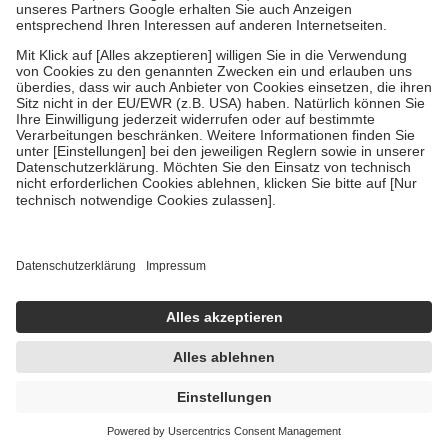
Um das Engagement der Versicherten für ihre eigene Gesundheit zu
stärken und die besondere Stellung der Familie zu unterstützen,
fallen
keine Zuzahlungen
an bei:
• Kindern und Jugendlichen bis zum vollendeten 18. Lebensjahr
mit Ausnahme der Fahrkosten
• Untersuchungen zur Vorsorge und Früherkennung, die von der
GKV getragen werden
• empfohlenen Schutzimpfungen
• Harn- und Blutteststreifen
Wir nutzen Trusted Shops als unabhängigen Dienstleister für die
Einholung von Bewertungen. Trusted Shops hat Maßnahmen
getroffen, um sicherzustellen, dass es sich um echte Bewertungen
handelt. Mehr Informationen findest du hier:
https://help.etrusted.com/hc/de/articles/4419944605341
Einige Bilder und Inhalte wurden unter Zuhilfenahme künstlicher
Intelligenz erstellt.