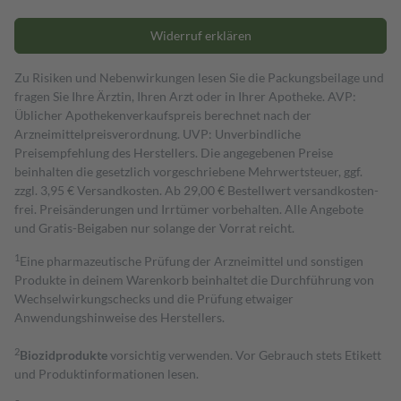
Widerruf erklären
Zu Risiken und Nebenwirkungen lesen Sie die Packungsbeilage und
fragen Sie Ihre Ärztin, Ihren Arzt oder in Ihrer Apotheke. AVP:
Üblicher Apothekenverkaufspreis berechnet nach der
Arzneimittelpreisverordnung. UVP: Unverbindliche
Preisempfehlung des Herstellers. Die angegebenen Preise
beinhalten die gesetzlich vorgeschriebene Mehrwertsteuer, ggf.
zzgl. 3,95 € Versandkosten. Ab 29,00 € Bestell­wert versand­kosten­
frei. Preisänderungen und Irrtümer vorbehalten. Alle Angebote
und Gratis-Beigaben nur solange der Vorrat reicht.
1
Eine pharmazeutische Prüfung der Arzneimittel und sonstigen
Produkte in deinem Warenkorb beinhaltet die Durchführung von
Wechselwirkungschecks und die Prüfung etwaiger
Anwendungshinweise des Herstellers.
2
Biozidprodukte
vorsichtig verwenden. Vor Gebrauch stets Etikett
und Produktinformationen lesen.