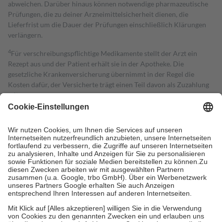
abweichen. Darüber hinaus können notwendige pharmazeutische
Prüfungen, die zu deiner Arzneimittelsicherheit dienen, die
Lieferfrist um die Dauer der Prüfungen einschließlich Klärungen
verlängern.
4
Für verschreibungspflichtige Medikamente stellt der Arzt ein
Rezept aus und der Patient erhält sie in der Apotheke. Die
gesetzliche Krankenversicherung übernimmt in der Regel die
Kosten dafür, der Versicherte trägt einen Teil davon als Zuzahlung
mit.
Grundsätzlich leisten Mitglieder Zuzahlungen in Höhe von zehn
Prozent des Abgabepreises,
mindestens
jedoch
fünf Euro
und
höchstens zehn Euro.
Es sind jedoch nie mehr als die tatsächlichen
Kosten der Leistung zu entrichten.
Diese Regeln gelten grundsätzlich auch für Online-Apotheken.
Bei Heilmitteln und häuslicher Krankenpflege beträgt die
Zuzahlung zehn Prozent der Kosten sowie zehn Euro je
Verordnung.
Um das Engagement der Versicherten für ihre eigene Gesundheit zu
stärken und die besondere Stellung der Familie zu unterstützen,
fallen
keine Zuzahlungen
an bei:
• Kindern und Jugendlichen bis zum vollendeten 18. Lebensjahr