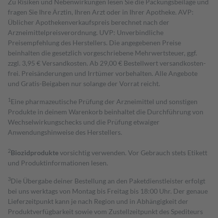
Zu Risiken und Nebenwirkungen lesen Sie die Packungsbeilage und
fragen Sie Ihre Ärztin, Ihren Arzt oder in Ihrer Apotheke. AVP:
Üblicher Apothekenverkaufspreis berechnet nach der
Arzneimittelpreisverordnung. UVP: Unverbindliche
Preisempfehlung des Herstellers. Die angegebenen Preise
beinhalten die gesetzlich vorgeschriebene Mehrwertsteuer, ggf.
zzgl. 3,95 € Versandkosten. Ab 29,00 € Bestell­wert versand­kosten­
frei. Preisänderungen und Irrtümer vorbehalten. Alle Angebote
und Gratis-Beigaben nur solange der Vorrat reicht.
1
Eine pharmazeutische Prüfung der Arzneimittel und sonstigen
Produkte in deinem Warenkorb beinhaltet die Durchführung von
Wechselwirkungschecks und die Prüfung etwaiger
Anwendungshinweise des Herstellers.
2
Biozidprodukte
vorsichtig verwenden. Vor Gebrauch stets Etikett
und Produktinformationen lesen.
3
Die Übergabe deiner Bestellung an den Paketdienstleister erfolgt
bei uns werktags von Montag bis Freitag bis 18:00 Uhr. Der genaue
Lieferzeitpunkt kann je nach Region und in Abhängigkeit der
Produktverfügbarkeit sowie vom Zustellzeitpunkt des Spediteurs