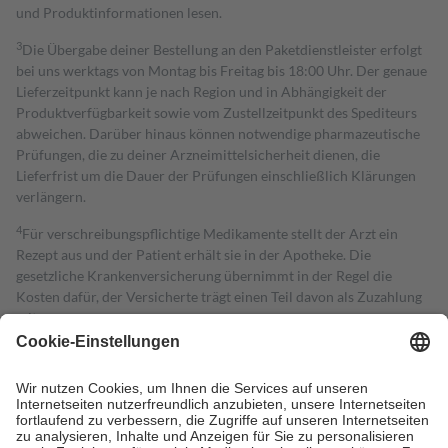
und Produktinformationen lesen.
3
Die Übergabe deiner Bestellung an den Paketdienstleister erfolgt
bei uns werktags von Montag bis Freitag bis 18:00 Uhr. Der genaue
Lieferzeitpunkt kann je nach Region und in Abhängigkeit der
Produktverfügbarkeit sowie vom Zustellzeitpunkt des Spediteurs
abweichen. Darüber hinaus können notwendige pharmazeutische
Prüfungen, die zu deiner Arzneimittelsicherheit dienen, die
Lieferfrist um die Dauer der Prüfungen einschließlich Klärungen
verlängern.
4
Für verschreibungspflichtige Medikamente stellt der Arzt ein
Rezept aus und der Patient erhält sie in der Apotheke. Die
gesetzliche Krankenversicherung übernimmt in der Regel die
Kosten dafür, der Versicherte trägt einen Teil davon als Zuzahlung
mit.
Grundsätzlich leisten Mitglieder Zuzahlungen in Höhe von zehn
Prozent des Abgabepreises,
mindestens
jedoch
fünf Euro
und
höchstens zehn Euro.
Es sind jedoch nie mehr als die tatsächlichen
Kosten der Leistung zu entrichten.
Diese Regeln gelten grundsätzlich auch für Online-Apotheken.
Bei Heilmitteln und häuslicher Krankenpflege beträgt die