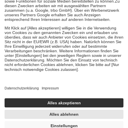
Zuzahlung zehn Prozent der Kosten sowie zehn Euro je
Verordnung.
Um das Engagement der Versicherten für ihre eigene Gesundheit zu
stärken und die besondere Stellung der Familie zu unterstützen,
fallen
keine Zuzahlungen
an bei:
• Kindern und Jugendlichen bis zum vollendeten 18. Lebensjahr
mit Ausnahme der Fahrkosten
• Untersuchungen zur Vorsorge und Früherkennung, die von der
GKV getragen werden
• empfohlenen Schutzimpfungen
• Harn- und Blutteststreifen
Wir nutzen Trusted Shops als unabhängigen Dienstleister für die
Einholung von Bewertungen. Trusted Shops hat Maßnahmen
getroffen, um sicherzustellen, dass es sich um echte Bewertungen
handelt. Mehr Informationen findest du hier:
https://help.etrusted.com/hc/de/articles/4419944605341
Einige Bilder und Inhalte wurden unter Zuhilfenahme künstlicher
Intelligenz erstellt.