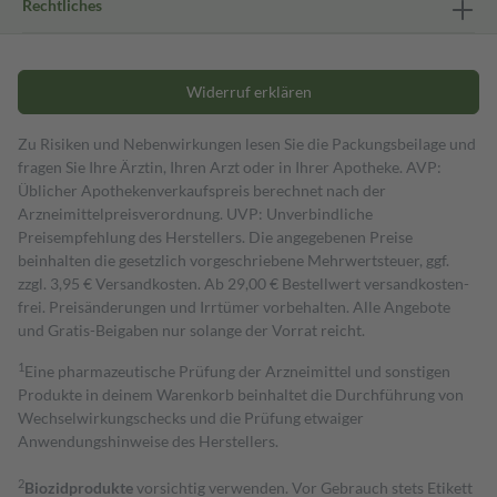
Rechtliches
Widerruf erklären
Zu Risiken und Nebenwirkungen lesen Sie die Packungsbeilage und
fragen Sie Ihre Ärztin, Ihren Arzt oder in Ihrer Apotheke. AVP:
Üblicher Apothekenverkaufspreis berechnet nach der
Arzneimittelpreisverordnung. UVP: Unverbindliche
Preisempfehlung des Herstellers. Die angegebenen Preise
beinhalten die gesetzlich vorgeschriebene Mehrwertsteuer, ggf.
zzgl. 3,95 € Versandkosten. Ab 29,00 € Bestell­wert versand­kosten­
frei. Preisänderungen und Irrtümer vorbehalten. Alle Angebote
und Gratis-Beigaben nur solange der Vorrat reicht.
1
Eine pharmazeutische Prüfung der Arzneimittel und sonstigen
Produkte in deinem Warenkorb beinhaltet die Durchführung von
Wechselwirkungschecks und die Prüfung etwaiger
Anwendungshinweise des Herstellers.
2
Biozidprodukte
vorsichtig verwenden. Vor Gebrauch stets Etikett