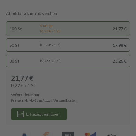
Abbildung kann abweichen
Spartipp
100 St
21,77 €
(0,22 € / 1 St)
50 St
17,98 €
(0,36 € / 1 St)
30 St
23,26 €
(0,78 € / 1 St)
21,77 €
0,22 € / 1 St
sofort lieferbar
Preise inkl. MwSt. ggf. zzgl. Versandkosten
E-Rezept einlösen