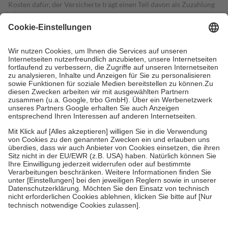
Kosten dafür, der Versicherte trägt einen Teil davon als Zuzahlung
mit.
Grundsätzlich leisten Mitglieder Zuzahlungen in Höhe von zehn
Prozent des Abgabepreises,
mindestens
jedoch
fünf Euro
und
höchstens zehn Euro.
Es sind jedoch nie mehr als die tatsächlichen
Kosten der Leistung zu entrichten.
Diese Regeln gelten grundsätzlich auch für Online-Apotheken.
Bei Heilmitteln und häuslicher Krankenpflege beträgt die
Zuzahlung zehn Prozent der Kosten sowie zehn Euro je
Verordnung.
Um das Engagement der Versicherten für ihre eigene Gesundheit zu
stärken und die besondere Stellung der Familie zu unterstützen,
fallen
keine Zuzahlungen
an bei:
• Kindern und Jugendlichen bis zum vollendeten 18. Lebensjahr
mit Ausnahme der Fahrkosten
• Untersuchungen zur Vorsorge und Früherkennung, die von der
GKV getragen werden
• empfohlenen Schutzimpfungen
• Harn- und Blutteststreifen
Wir nutzen Trusted Shops als unabhängigen Dienstleister für die
Einholung von Bewertungen. Trusted Shops hat Maßnahmen