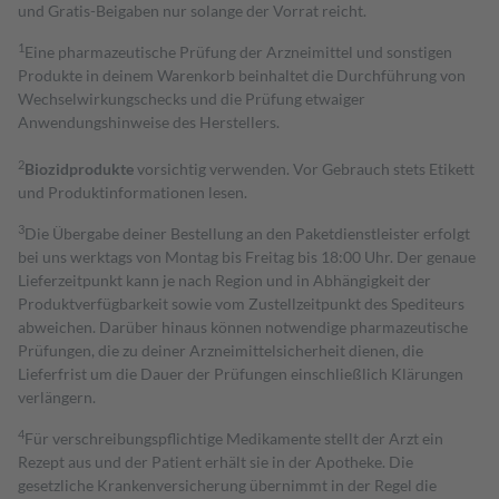
und Gratis-Beigaben nur solange der Vorrat reicht.
1
Eine pharmazeutische Prüfung der Arzneimittel und sonstigen
Produkte in deinem Warenkorb beinhaltet die Durchführung von
Wechselwirkungschecks und die Prüfung etwaiger
Anwendungshinweise des Herstellers.
2
Biozidprodukte
vorsichtig verwenden. Vor Gebrauch stets Etikett
und Produktinformationen lesen.
3
Die Übergabe deiner Bestellung an den Paketdienstleister erfolgt
bei uns werktags von Montag bis Freitag bis 18:00 Uhr. Der genaue
Lieferzeitpunkt kann je nach Region und in Abhängigkeit der
Produktverfügbarkeit sowie vom Zustellzeitpunkt des Spediteurs
abweichen. Darüber hinaus können notwendige pharmazeutische
Prüfungen, die zu deiner Arzneimittelsicherheit dienen, die
Lieferfrist um die Dauer der Prüfungen einschließlich Klärungen
verlängern.
4
Für verschreibungspflichtige Medikamente stellt der Arzt ein
Rezept aus und der Patient erhält sie in der Apotheke. Die
gesetzliche Krankenversicherung übernimmt in der Regel die