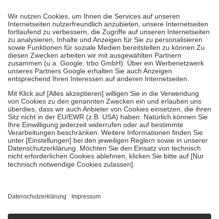
Prozent des Abgabepreises,
mindestens
jedoch
fünf Euro
und
höchstens zehn Euro.
Es sind jedoch nie mehr als die tatsächlichen
Kosten der Leistung zu entrichten.
Diese Regeln gelten grundsätzlich auch für Online-Apotheken.
Bei Heilmitteln und häuslicher Krankenpflege beträgt die
Zuzahlung zehn Prozent der Kosten sowie zehn Euro je
Verordnung.
Um das Engagement der Versicherten für ihre eigene Gesundheit zu
stärken und die besondere Stellung der Familie zu unterstützen,
fallen
keine Zuzahlungen
an bei:
• Kindern und Jugendlichen bis zum vollendeten 18. Lebensjahr
mit Ausnahme der Fahrkosten
• Untersuchungen zur Vorsorge und Früherkennung, die von der
GKV getragen werden
• empfohlenen Schutzimpfungen
• Harn- und Blutteststreifen
Wir nutzen Trusted Shops als unabhängigen Dienstleister für die
Einholung von Bewertungen. Trusted Shops hat Maßnahmen
getroffen, um sicherzustellen, dass es sich um echte Bewertungen
handelt. Mehr Informationen findest du hier:
https://help.etrusted.com/hc/de/articles/4419944605341