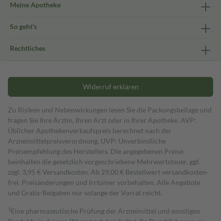
Meine Apotheke
So geht's
Rechtliches
Widerruf erklären
Zu Risiken und Nebenwirkungen lesen Sie die Packungsbeilage und
fragen Sie Ihre Ärztin, Ihren Arzt oder in Ihrer Apotheke. AVP:
Üblicher Apothekenverkaufspreis berechnet nach der
Arzneimittelpreisverordnung. UVP: Unverbindliche
Preisempfehlung des Herstellers. Die angegebenen Preise
beinhalten die gesetzlich vorgeschriebene Mehrwertsteuer, ggf.
zzgl. 3,95 € Versandkosten. Ab 29,00 € Bestell­wert versand­kosten­
frei. Preisänderungen und Irrtümer vorbehalten. Alle Angebote
und Gratis-Beigaben nur solange der Vorrat reicht.
1
Eine pharmazeutische Prüfung der Arzneimittel und sonstigen