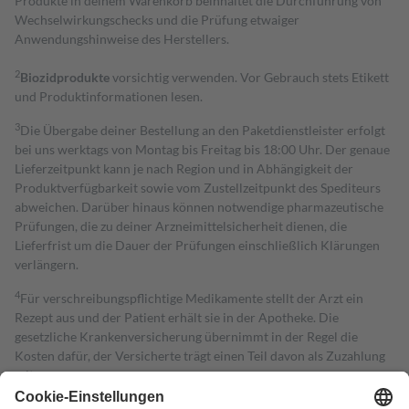
Produkte in deinem Warenkorb beinhaltet die Durchführung von
Wechselwirkungschecks und die Prüfung etwaiger
Anwendungshinweise des Herstellers.
2
Biozidprodukte
vorsichtig verwenden. Vor Gebrauch stets Etikett
und Produktinformationen lesen.
3
Die Übergabe deiner Bestellung an den Paketdienstleister erfolgt
bei uns werktags von Montag bis Freitag bis 18:00 Uhr. Der genaue
Lieferzeitpunkt kann je nach Region und in Abhängigkeit der
Produktverfügbarkeit sowie vom Zustellzeitpunkt des Spediteurs
abweichen. Darüber hinaus können notwendige pharmazeutische
Prüfungen, die zu deiner Arzneimittelsicherheit dienen, die
Lieferfrist um die Dauer der Prüfungen einschließlich Klärungen
verlängern.
4
Für verschreibungspflichtige Medikamente stellt der Arzt ein
Rezept aus und der Patient erhält sie in der Apotheke. Die
gesetzliche Krankenversicherung übernimmt in der Regel die
Kosten dafür, der Versicherte trägt einen Teil davon als Zuzahlung
mit.
Grundsätzlich leisten Mitglieder Zuzahlungen in Höhe von zehn