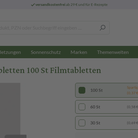
versandkostenfrei
ab 29 € und für E-Rezepte
letzungen
Sonnenschutz
Marken
Themenwelten
etten 100 St Filmtabletten
Sparti
100 St
(0,37 € 
60 St
(0,58 € 
30 St
(0,69 € 