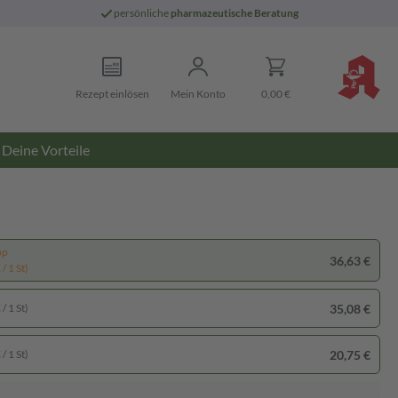
persönliche
pharmazeutische Beratung
Rezept einlösen
Mein Konto
0,00 €
Deine Vorteile
pp
36,63 €
/ 1 St)
35,08 €
/ 1 St)
20,75 €
/ 1 St)