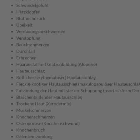
Schwindelgefühl
Herzklopfen
Bluthochdruck
Übelkeit
Verdauungsbeschwerden
Verstopfung
Bauchschmerzen
Durchfall
Erbrechen
Haarausfall mit Glatzenbildung (Alopezie)
Hautausschlag
Rötlicher (erythematöser) Hautausschlag
Fleckig-knotiger Hautausschlag (makulopapulöser Hautauschlag
Entzündung der Haut mit starker Schuppung (psoriasisform Der
Bläschenbildender Hautausschlag
Trockene Haut (Xerodermie)
Muskelschmerzen
Knochenschmerzen
Osteoporose (Knochenschwund)
Knochenbruch
Gelenkentzündung