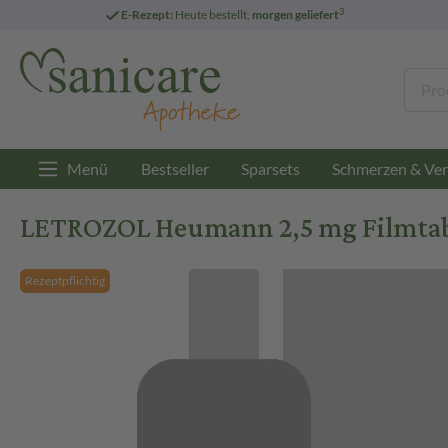
3
E-Rezept:
Heute bestellt,
morgen geliefert
Menü
Bestseller
Sparsets
Schmerzen & Ver
LETROZOL Heumann 2,5 mg Filmtabl
Rezeptpflichtig