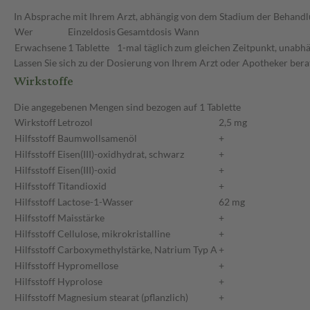
In Absprache mit Ihrem Arzt, abhängig von dem Stadium der Behandlu
Wer
Einzeldosis
Gesamtdosis
Wann
Erwachsene
1 Tablette
1-mal täglich
zum gleichen Zeitpunkt, unabhä
Lassen Sie sich zu der Dosierung von Ihrem Arzt oder Apotheker bera
Wirkstoffe
Die angegebenen Mengen sind bezogen auf 1 Tablette
Wirkstoff
Letrozol
2,5 mg
Hilfsstoff
Baumwollsamenöl
+
Hilfsstoff
Eisen(III)-oxidhydrat, schwarz
+
Hilfsstoff
Eisen(III)-oxid
+
Hilfsstoff
Titandioxid
+
Hilfsstoff
Lactose-1-Wasser
62 mg
Hilfsstoff
Maisstärke
+
Hilfsstoff
Cellulose, mikrokristalline
+
Hilfsstoff
Carboxymethylstärke, Natrium Typ A
+
Hilfsstoff
Hypromellose
+
Hilfsstoff
Hyprolose
+
Hilfsstoff
Magnesium stearat (pflanzlich)
+