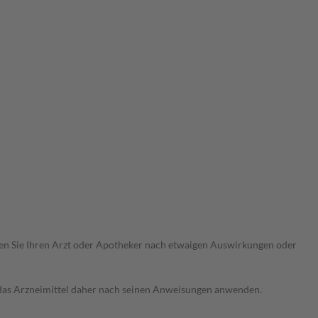
ragen Sie Ihren Arzt oder Apotheker nach etwaigen Auswirkungen oder
e das Arzneimittel daher nach seinen Anweisungen anwenden.