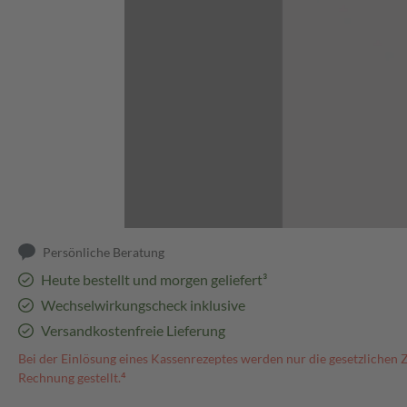
Abbildung kann abweichen
Persönliche Beratung
Heute bestellt und morgen geliefert³
Wechselwirkungscheck inklusive
Versandkostenfreie Lieferung
Bei der Einlösung eines Kassenrezeptes werden nur die gesetzlichen 
Rechnung gestellt.⁴