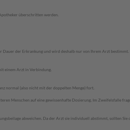
 Apotheker überschritten werden.
r Dauer der Erkrankung und wird deshalb nur von Ihrem Arzt bestimmt.
it einem Arzt in Verbindung.
z normal (also nicht mit der doppelten Menge) fort.
d älteren Menschen auf eine gewissenhafte Dosierung. Im Zweifelsfalle f
gsbeilage abweichen. Da der Arzt sie individuell abstimmt, sollten Si