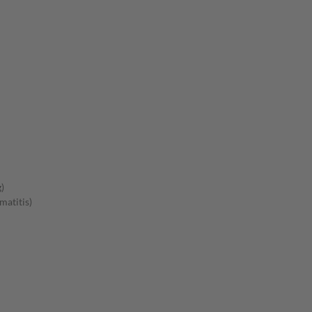
)
matitis)