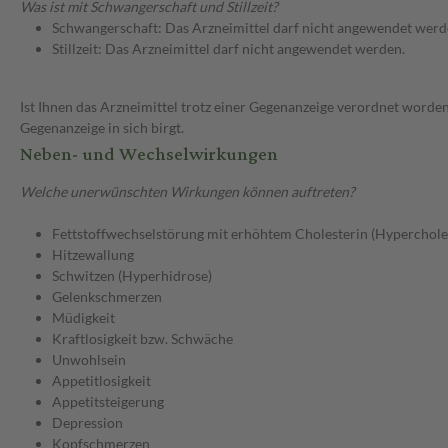
Was ist mit Schwangerschaft und Stillzeit?
Schwangerschaft: Das Arzneimittel darf nicht angewendet werd
Stillzeit: Das Arzneimittel darf nicht angewendet werden.
Ist Ihnen das Arzneimittel trotz einer Gegenanzeige verordnet worden
Gegenanzeige in sich birgt.
Neben- und Wechselwirkungen
Welche unerwünschten Wirkungen können auftreten?
Fettstoffwechselstörung mit erhöhtem Cholesterin (Hyperchole
Hitzewallung
Schwitzen (Hyperhidrose)
Gelenkschmerzen
Müdigkeit
Kraftlosigkeit bzw. Schwäche
Unwohlsein
Appetitlosigkeit
Appetitsteigerung
Depression
Kopfschmerzen