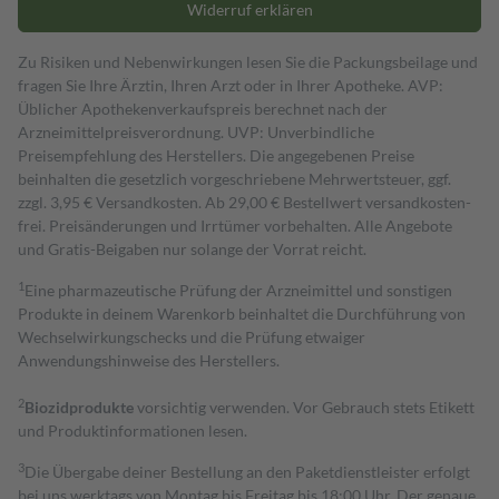
Widerruf erklären
Zu Risiken und Nebenwirkungen lesen Sie die Packungsbeilage und
fragen Sie Ihre Ärztin, Ihren Arzt oder in Ihrer Apotheke. AVP:
Üblicher Apothekenverkaufspreis berechnet nach der
Arzneimittelpreisverordnung. UVP: Unverbindliche
Preisempfehlung des Herstellers. Die angegebenen Preise
beinhalten die gesetzlich vorgeschriebene Mehrwertsteuer, ggf.
zzgl. 3,95 € Versandkosten. Ab 29,00 € Bestell­wert versand­kosten­
frei. Preisänderungen und Irrtümer vorbehalten. Alle Angebote
und Gratis-Beigaben nur solange der Vorrat reicht.
1
Eine pharmazeutische Prüfung der Arzneimittel und sonstigen
Produkte in deinem Warenkorb beinhaltet die Durchführung von
Wechselwirkungschecks und die Prüfung etwaiger
Anwendungshinweise des Herstellers.
2
Biozidprodukte
vorsichtig verwenden. Vor Gebrauch stets Etikett
und Produktinformationen lesen.
3
Die Übergabe deiner Bestellung an den Paketdienstleister erfolgt
bei uns werktags von Montag bis Freitag bis 18:00 Uhr. Der genaue