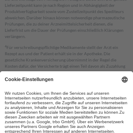
Lieferzeitpunkt kann je nach Region und in Abhängigkeit der
Produktverfügbarkeit sowie vom Zustellzeitpunkt des Spediteurs
abweichen. Darüber hinaus können notwendige pharmazeutische
Prüfungen, die zu deiner Arzneimittelsicherheit dienen, die
Lieferfrist um die Dauer der Prüfungen einschließlich Klärungen
verlängern.
4
Für verschreibungspflichtige Medikamente stellt der Arzt ein
Rezept aus und der Patient erhält sie in der Apotheke. Die
gesetzliche Krankenversicherung übernimmt in der Regel die
Kosten dafür, der Versicherte trägt einen Teil davon als Zuzahlung
mit.
Grundsätzlich leisten Mitglieder Zuzahlungen in Höhe von zehn
Prozent des Abgabepreises,
mindestens
jedoch
fünf Euro
und
höchstens zehn Euro.
Es sind jedoch nie mehr als die tatsächlichen
Kosten der Leistung zu entrichten.
Diese Regeln gelten grundsätzlich auch für Online-Apotheken.
Bei Heilmitteln und häuslicher Krankenpflege beträgt die
Zuzahlung zehn Prozent der Kosten sowie zehn Euro je
Verordnung.
Um das Engagement der Versicherten für ihre eigene Gesundheit zu