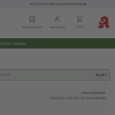
persönliche
pharmazeutische Beratung
Rezept einlösen
Mein Konto
0,00 €
Deine Vorteile
38,68 €
 € / 1 l)
sofort lieferbar
Preise inkl. MwSt. ggf. zzgl. Versandkosten