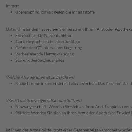
Immer:
Überempfindlichkeit gegen die Inhaltsstoffe
Unter Umständen - sprechen Sie hierzu mit Ihrem Arzt oder Apotheke
Eingeschränkte Nierenfunktion
Stark eingeschränkte Leberfunktion
Gefahr der QT-Intervallverlängerung
Vorbestehende Herzerkrankung
Störung des Salzhaushaltes
Welche Altersgruppe ist zu beachten?
Neugeborene in den ersten 4 Lebenswochen: Das Arzneimittel d
Was ist mit Schwangerschaft und Stillzeit?
Schwangerschaft: Wenden Sie sich an Ihren Arzt. Es spielen ve
Stillzeit: Wenden Sie sich an Ihren Arzt oder Apotheker. Er wi
Ist Ihnen das Arzneimittel trotz einer Gegenanzeige verordnet worden