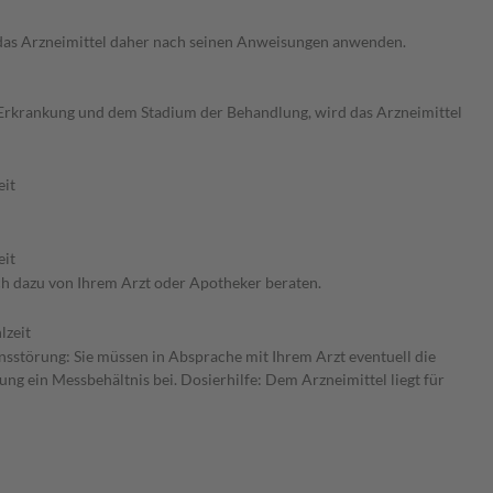
e das Arzneimittel daher nach seinen Anweisungen anwenden.
er Erkrankung und dem Stadium der Behandlung, wird das Arzneimittel
eit
eit
ch dazu von Ihrem Arzt oder Apotheker beraten.
lzeit
nsstörung: Sie müssen in Absprache mit Ihrem Arzt eventuell die
ng ein Messbehältnis bei. Dosierhilfe: Dem Arzneimittel liegt für