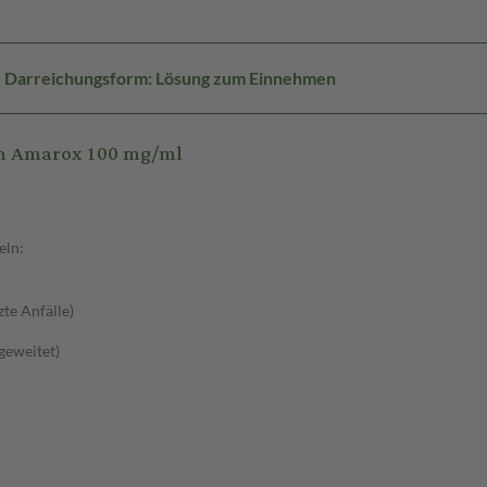
Darreichungsform: Lösung zum Einnehmen
am Amarox 100 mg/ml
eln:
zte Anfälle)
sgeweitet)