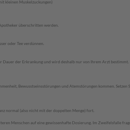
 mit kleinen Muskelzuckungen)
 Apotheker überschritten werden.
sser oder Tee verdünnen.
Dauer der Erkrankung und wird deshalb nur von Ihrem Arzt bestimmt. Pri
ommenheit, Bewusstseinsstörungen und Atemstörungen kommen. Setzen S
z normal (also nicht mit der doppelten Menge) fort.
d älteren Menschen auf eine gewissenhafte Dosierung. Im Zweifelsfalle f