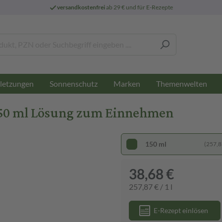
versandkostenfrei
ab 29 € und für E-Rezepte
letzungen
Sonnenschutz
Marken
Themenwelten
150 ml Lösung zum Einnehmen
150 ml
(257,87
38,68 €
257,87 € / 1 l
E-Rezept einlösen