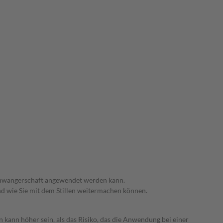
 Schwangerschaft angewendet werden kann.
nd wie Sie mit dem Stillen weitermachen können.
 kann höher sein, als das Risiko, das die Anwendung bei einer