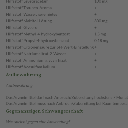
Hilfsstoff
Levetiracetam
100 mg
Hilfsstoff
Trauben-Aroma
+
Hilfsstoff
Wasser, gereinigtes
+
Hilfsstoff
Maltitol-Lösung
300 mg
Hilfsstoff
Glycerol
+
Hilfsstoff
Methyl-4-hydroxybenzoat
1,5 mg
Hilfsstoff
Propyl-4-hydroxybenzoat
0,18 mg
Hilfsstoff
Citronensäure zur pH-Wert-Einstellung
+
Hilfsstoff
Natriumcitrat-2-Wasser
+
Hilfsstoff
Ammonium glycyrrhizat
+
Hilfsstoff
Acesulfam kalium
+
Aufbewahrung
Aufbewahrung
Das Arzneimittel darf nach Anbruch/Zubereitung höchstens 7 Mona
Das Arzneimittel muss nach Anbruch/Zubereitung bei Raumtempera
Gegenanzeigen Schwangerschaft
Was spricht gegen eine Anwendung?