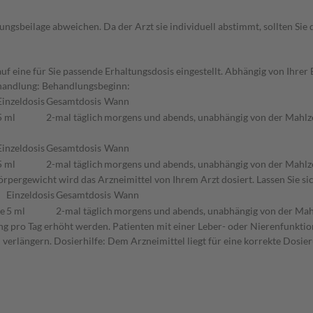
gsbeilage abweichen. Da der Arzt sie individuell abstimmt, sollten Si
uf eine für Sie passende Erhaltungsdosis eingestellt. Abhängig von Ihr
Behandlung: Behandlungsbeginn:
Einzeldosis
Gesamtdosis
Wann
5 ml
2-mal täglich
morgens und abends, unabhängig von der Mahlz
Einzeldosis
Gesamtdosis
Wann
5 ml
2-mal täglich
morgens und abends, unabhängig von der Mahlz
rpergewicht wird das Arzneimittel von Ihrem Arzt dosiert. Lassen Sie si
Einzeldosis
Gesamtdosis
Wann
ne
5 ml
2-mal täglich
morgens und abends, unabhängig von der Mah
ung pro Tag erhöht werden. Patienten mit einer Leber- oder Nierenfunktio
erlängern. Dosierhilfe: Dem Arzneimittel liegt für eine korrekte Dosieru