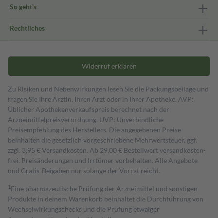
So geht's
Rechtliches
Widerruf erklären
Zu Risiken und Nebenwirkungen lesen Sie die Packungsbeilage und
fragen Sie Ihre Ärztin, Ihren Arzt oder in Ihrer Apotheke. AVP:
Üblicher Apothekenverkaufspreis berechnet nach der
Arzneimittelpreisverordnung. UVP: Unverbindliche
Preisempfehlung des Herstellers. Die angegebenen Preise
beinhalten die gesetzlich vorgeschriebene Mehrwertsteuer, ggf.
zzgl. 3,95 € Versandkosten. Ab 29,00 € Bestell­wert versand­kosten­
frei. Preisänderungen und Irrtümer vorbehalten. Alle Angebote
und Gratis-Beigaben nur solange der Vorrat reicht.
1
Eine pharmazeutische Prüfung der Arzneimittel und sonstigen
Produkte in deinem Warenkorb beinhaltet die Durchführung von
Wechselwirkungschecks und die Prüfung etwaiger