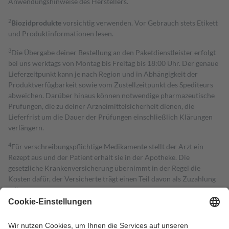
Anwendungshinweise des Herstellers.
2
Biozidprodukte
vorsichtig verwenden. Vor Gebrauch stets Etikett
und Produktinformationen lesen.
3
Die Übergabe deiner Bestellung an den Paketdienstleister erfolgt
bei uns werktags von Montag bis Freitag bis 18:00 Uhr. Der genaue
Lieferzeitpunkt kann je nach Region und in Abhängigkeit der
Produktverfügbarkeit sowie vom Zustellzeitpunkt des Spediteurs
abweichen. Darüber hinaus können notwendige pharmazeutische
Prüfungen, die zu deiner Arzneimittelsicherheit dienen, die
Lieferfrist um die Dauer der Prüfungen einschließlich Klärungen
verlängern.
4
Für verschreibungspflichtige Medikamente stellt der Arzt ein
Rezept aus und der Patient erhält sie in der Apotheke. Die
gesetzliche Krankenversicherung übernimmt in der Regel die
Kosten dafür, der Versicherte trägt einen Teil davon als Zuzahlung
mit.
Grundsätzlich leisten Mitglieder Zuzahlungen in Höhe von zehn
Prozent des Abgabepreises,
mindestens
jedoch
fünf Euro
und
höchstens zehn Euro.
Es sind jedoch nie mehr als die tatsächlichen