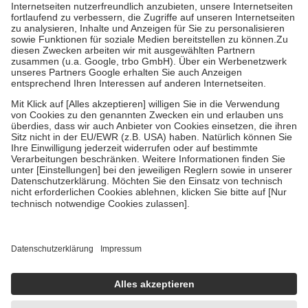
Kosten der Leistung zu entrichten.
Diese Regeln gelten grundsätzlich auch für Online-Apotheken.
Bei Heilmitteln und häuslicher Krankenpflege beträgt die
Zuzahlung zehn Prozent der Kosten sowie zehn Euro je
Verordnung.
Um das Engagement der Versicherten für ihre eigene Gesundheit zu
stärken und die besondere Stellung der Familie zu unterstützen,
fallen
keine Zuzahlungen
an bei:
• Kindern und Jugendlichen bis zum vollendeten 18. Lebensjahr
mit Ausnahme der Fahrkosten
• Untersuchungen zur Vorsorge und Früherkennung, die von der
GKV getragen werden
• empfohlenen Schutzimpfungen
• Harn- und Blutteststreifen
Wir nutzen Trusted Shops als unabhängigen Dienstleister für die
Einholung von Bewertungen. Trusted Shops hat Maßnahmen
getroffen, um sicherzustellen, dass es sich um echte Bewertungen
handelt. Mehr Informationen findest du hier:
https://help.etrusted.com/hc/de/articles/4419944605341
Einige Bilder und Inhalte wurden unter Zuhilfenahme künstlicher