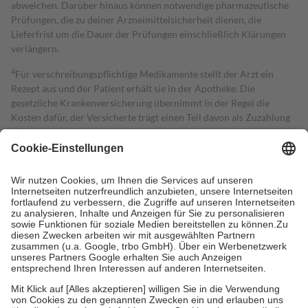
abweichen. Darüber hinaus können notwendige pharmazeutische
Prüfungen, die zu deiner Arzneimittelsicherheit dienen, die
Lieferfrist um die Dauer der Prüfungen einschließlich Klärungen
verlängern.
4
Für verschreibungspflichtige Medikamente stellt der Arzt ein
Rezept aus und der Patient erhält sie in der Apotheke. Die
gesetzliche Krankenversicherung übernimmt in der Regel die
Kosten dafür, der Versicherte trägt einen Teil davon als Zuzahlung
mit.
Grundsätzlich leisten Mitglieder Zuzahlungen in Höhe von zehn
Prozent des Abgabepreises,
mindestens
jedoch
fünf Euro
und
höchstens zehn Euro.
Es sind jedoch nie mehr als die tatsächlichen
Kosten der Leistung zu entrichten.
Diese Regeln gelten grundsätzlich auch für Online-Apotheken.
Bei Heilmitteln und häuslicher Krankenpflege beträgt die
Zuzahlung zehn Prozent der Kosten sowie zehn Euro je
Verordnung.
Um das Engagement der Versicherten für ihre eigene Gesundheit zu
stärken und die besondere Stellung der Familie zu unterstützen,
fallen
keine Zuzahlungen
an bei:
• Kindern und Jugendlichen bis zum vollendeten 18. Lebensjahr