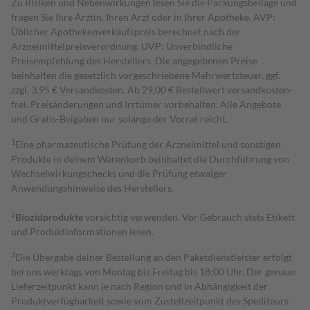
Zu Risiken und Nebenwirkungen lesen Sie die Packungsbeilage und
fragen Sie Ihre Ärztin, Ihren Arzt oder in Ihrer Apotheke. AVP:
Üblicher Apothekenverkaufspreis berechnet nach der
Arzneimittelpreisverordnung. UVP: Unverbindliche
Preisempfehlung des Herstellers. Die angegebenen Preise
beinhalten die gesetzlich vorgeschriebene Mehrwertsteuer, ggf.
zzgl. 3,95 € Versandkosten. Ab 29,00 € Bestell­wert versand­kosten­
frei. Preisänderungen und Irrtümer vorbehalten. Alle Angebote
und Gratis-Beigaben nur solange der Vorrat reicht.
1
Eine pharmazeutische Prüfung der Arzneimittel und sonstigen
Produkte in deinem Warenkorb beinhaltet die Durchführung von
Wechselwirkungschecks und die Prüfung etwaiger
Anwendungshinweise des Herstellers.
2
Biozidprodukte
vorsichtig verwenden. Vor Gebrauch stets Etikett
und Produktinformationen lesen.
3
Die Übergabe deiner Bestellung an den Paketdienstleister erfolgt
bei uns werktags von Montag bis Freitag bis 18:00 Uhr. Der genaue
Lieferzeitpunkt kann je nach Region und in Abhängigkeit der
Produktverfügbarkeit sowie vom Zustellzeitpunkt des Spediteurs