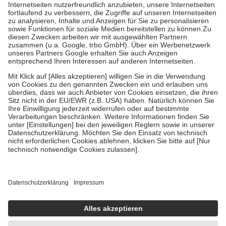
Kosten der Leistung zu entrichten.
Diese Regeln gelten grundsätzlich auch für Online-Apotheken.
Bei Heilmitteln und häuslicher Krankenpflege beträgt die
Zuzahlung zehn Prozent der Kosten sowie zehn Euro je
Verordnung.
Um das Engagement der Versicherten für ihre eigene Gesundheit zu
stärken und die besondere Stellung der Familie zu unterstützen,
fallen
keine Zuzahlungen
an bei:
• Kindern und Jugendlichen bis zum vollendeten 18. Lebensjahr
mit Ausnahme der Fahrkosten
• Untersuchungen zur Vorsorge und Früherkennung, die von der
GKV getragen werden
• empfohlenen Schutzimpfungen
• Harn- und Blutteststreifen
Wir nutzen Trusted Shops als unabhängigen Dienstleister für die
Einholung von Bewertungen. Trusted Shops hat Maßnahmen
getroffen, um sicherzustellen, dass es sich um echte Bewertungen
handelt. Mehr Informationen findest du hier:
https://help.etrusted.com/hc/de/articles/4419944605341
Einige Bilder und Inhalte wurden unter Zuhilfenahme künstlicher