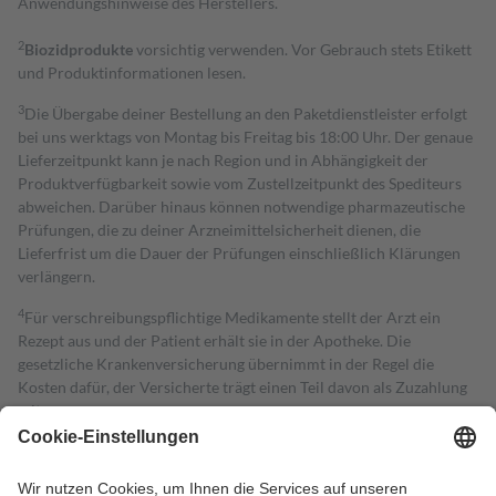
Anwendungshinweise des Herstellers.
2
Biozidprodukte
vorsichtig verwenden. Vor Gebrauch stets Etikett
und Produktinformationen lesen.
3
Die Übergabe deiner Bestellung an den Paketdienstleister erfolgt
bei uns werktags von Montag bis Freitag bis 18:00 Uhr. Der genaue
Lieferzeitpunkt kann je nach Region und in Abhängigkeit der
Produktverfügbarkeit sowie vom Zustellzeitpunkt des Spediteurs
abweichen. Darüber hinaus können notwendige pharmazeutische
Prüfungen, die zu deiner Arzneimittelsicherheit dienen, die
Lieferfrist um die Dauer der Prüfungen einschließlich Klärungen
verlängern.
4
Für verschreibungspflichtige Medikamente stellt der Arzt ein
Rezept aus und der Patient erhält sie in der Apotheke. Die
gesetzliche Krankenversicherung übernimmt in der Regel die
Kosten dafür, der Versicherte trägt einen Teil davon als Zuzahlung
mit.
Grundsätzlich leisten Mitglieder Zuzahlungen in Höhe von zehn
Prozent des Abgabepreises,
mindestens
jedoch
fünf Euro
und
höchstens zehn Euro.
Es sind jedoch nie mehr als die tatsächlichen