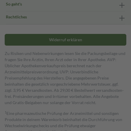
So geht's
Rechtliches
Widerruf erklären
Zu Risiken und Nebenwirkungen lesen Sie die Packungsbeilage und
fragen Sie Ihre Ärztin, Ihren Arzt oder in Ihrer Apotheke. AVP:
Üblicher Apothekenverkaufspreis berechnet nach der
Arzneimittelpreisverordnung. UVP: Unverbindliche
Preisempfehlung des Herstellers. Die angegebenen Preise
beinhalten die gesetzlich vorgeschriebene Mehrwertsteuer, ggf.
zzgl. 3,95 € Versandkosten. Ab 29,00 € Bestell­wert versand­kosten­
frei. Preisänderungen und Irrtümer vorbehalten. Alle Angebote
und Gratis-Beigaben nur solange der Vorrat reicht.
1
Eine pharmazeutische Prüfung der Arzneimittel und sonstigen
Produkte in deinem Warenkorb beinhaltet die Durchführung von
Wechselwirkungschecks und die Prüfung etwaiger