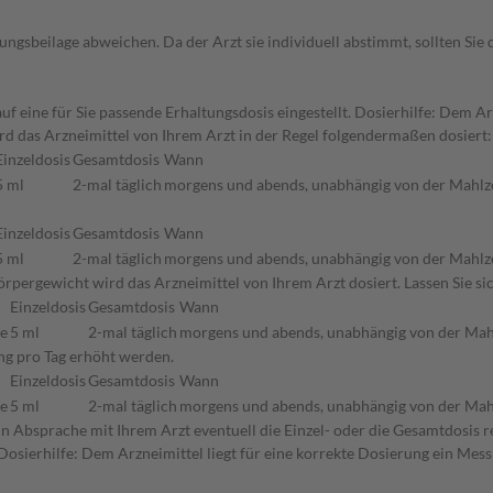
gsbeilage abweichen. Da der Arzt sie individuell abstimmt, sollten Si
 eine für Sie passende Erhaltungsdosis eingestellt. Dosierhilfe: Dem Arz
 das Arzneimittel von Ihrem Arzt in der Regel folgendermaßen dosiert:
Einzeldosis
Gesamtdosis
Wann
5 ml
2-mal täglich
morgens und abends, unabhängig von der Mahlz
Einzeldosis
Gesamtdosis
Wann
5 ml
2-mal täglich
morgens und abends, unabhängig von der Mahlz
rpergewicht wird das Arzneimittel von Ihrem Arzt dosiert. Lassen Sie si
Einzeldosis
Gesamtdosis
Wann
ne
5 ml
2-mal täglich
morgens und abends, unabhängig von der Mah
ung pro Tag erhöht werden.
Einzeldosis
Gesamtdosis
Wann
ne
5 ml
2-mal täglich
morgens und abends, unabhängig von der Mah
in Absprache mit Ihrem Arzt eventuell die Einzel- oder die Gesamtdosis
 Dosierhilfe: Dem Arzneimittel liegt für eine korrekte Dosierung ein Mess