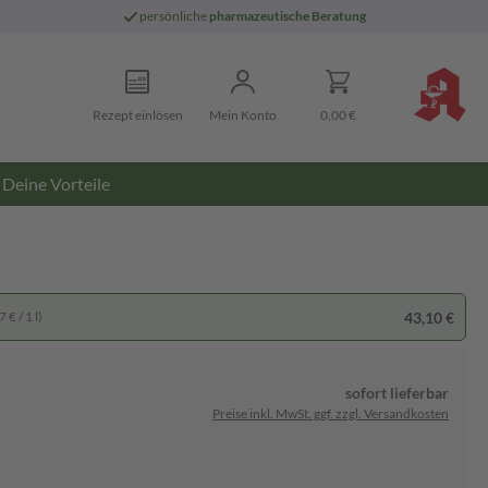
persönliche
pharmazeutische Beratung
Rezept einlösen
Mein Konto
0,00 €
Deine Vorteile
43,10 €
 € / 1 l)
sofort lieferbar
Preise inkl. MwSt. ggf. zzgl. Versandkosten