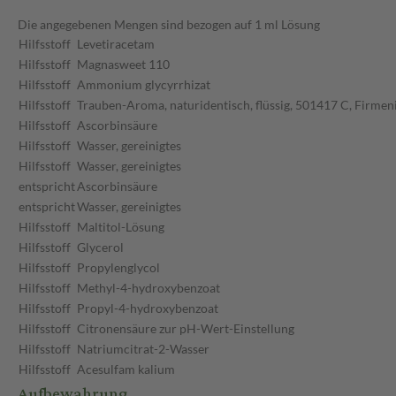
Die angegebenen Mengen sind bezogen auf 1 ml Lösung
Hilfsstoff
Levetiracetam
Hilfsstoff
Magnasweet 110
Hilfsstoff
Ammonium glycyrrhizat
Hilfsstoff
Trauben-Aroma, naturidentisch, flüssig, 501417 C, Firmen
Hilfsstoff
Ascorbinsäure
Hilfsstoff
Wasser, gereinigtes
Hilfsstoff
Wasser, gereinigtes
entspricht
Ascorbinsäure
entspricht
Wasser, gereinigtes
Hilfsstoff
Maltitol-Lösung
Hilfsstoff
Glycerol
Hilfsstoff
Propylenglycol
Hilfsstoff
Methyl-4-hydroxybenzoat
Hilfsstoff
Propyl-4-hydroxybenzoat
Hilfsstoff
Citronensäure zur pH-Wert-Einstellung
Hilfsstoff
Natriumcitrat-2-Wasser
Hilfsstoff
Acesulfam kalium
Aufbewahrung