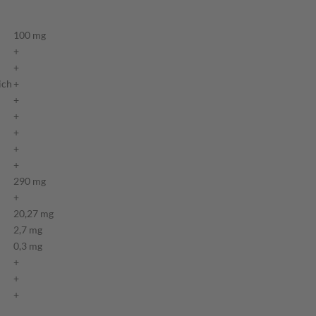
100 mg
+
+
ich
+
+
+
+
+
+
290 mg
+
20,27 mg
2,7 mg
0,3 mg
+
+
+