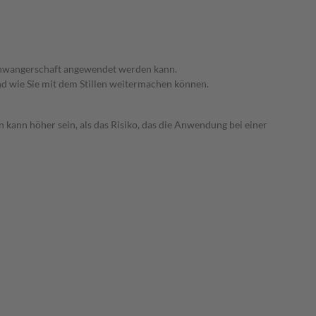
 Schwangerschaft angewendet werden kann.
nd wie Sie mit dem Stillen weitermachen können.
 kann höher sein, als das Risiko, das die Anwendung bei einer