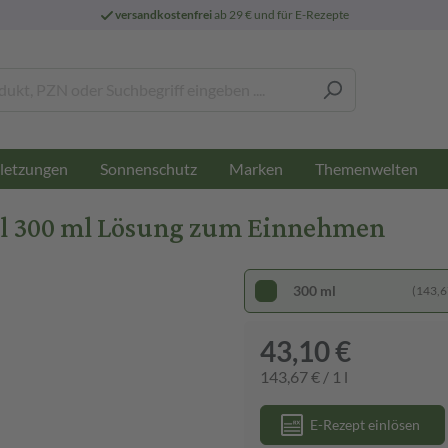
versandkostenfrei
ab 29 € und für E-Rezepte
letzungen
Sonnenschutz
Marken
Themenwelten
l 300 ml Lösung zum Einnehmen
300 ml
(143,67
43,10 €
143,67 € / 1 l
E-Rezept einlösen