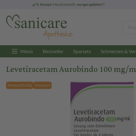
3
E-Rezept:
Heute bestellt,
morgen geliefert
Menü
Bestseller
Sparsets
Schmerzen & Ver
Levetiracetam Aurobindo 100 mg/m
Rezeptpflichtig
Reimport