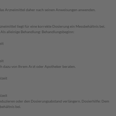
e das Arzneimittel daher nach seinen Anweisungen anwenden.
neimittel liegt für eine korrekte Dosierung ein Messbehältnis bei.
 Als alleinige Behandlung: Behandlungsbeginn:
eit
eit
ch dazu von Ihrem Arzt oder Apotheker beraten.
lzeit
lzeit
 reduzieren oder den Dosierungsabstand verlängern. Dosierhilfe: Dem
behältnis bei.