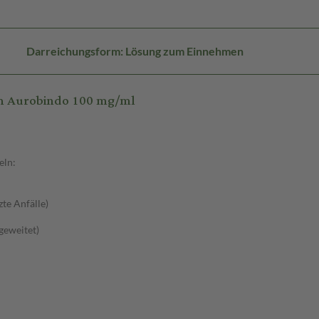
Darreichungsform: Lösung zum Einnehmen
am Aurobindo 100 mg/ml
eln:
zte Anfälle)
sgeweitet)