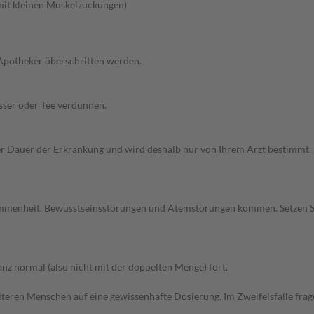
 mit kleinen Muskelzuckungen)
 Apotheker überschritten werden.
sser oder Tee verdünnen.
Dauer der Erkrankung und wird deshalb nur von Ihrem Arzt bestimmt. Pri
ommenheit, Bewusstseinsstörungen und Atemstörungen kommen. Setzen S
z normal (also nicht mit der doppelten Menge) fort.
d älteren Menschen auf eine gewissenhafte Dosierung. Im Zweifelsfalle f