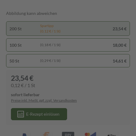
Abbildung kann abweichen
Spartipp
200 St
23,54 €
(0,12 € / 1 St)
100 St
18,00 €
(0,18 € / 1 St)
50 St
14,61 €
(0,29 € / 1 St)
23,54 €
0,12 € / 1 St
sofort lieferbar
Preise inkl. MwSt. ggf. zzgl. Versandkosten
E-Rezept einlösen