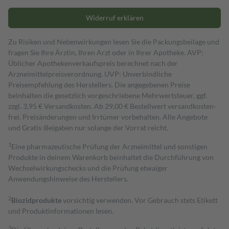
Widerruf erklären
Zu Risiken und Nebenwirkungen lesen Sie die Packungsbeilage und
fragen Sie Ihre Ärztin, Ihren Arzt oder in Ihrer Apotheke. AVP:
Üblicher Apothekenverkaufspreis berechnet nach der
Arzneimittelpreisverordnung. UVP: Unverbindliche
Preisempfehlung des Herstellers. Die angegebenen Preise
beinhalten die gesetzlich vorgeschriebene Mehrwertsteuer, ggf.
zzgl. 3,95 € Versandkosten. Ab 29,00 € Bestell­wert versand­kosten­
frei. Preisänderungen und Irrtümer vorbehalten. Alle Angebote
und Gratis-Beigaben nur solange der Vorrat reicht.
1
Eine pharmazeutische Prüfung der Arzneimittel und sonstigen
Produkte in deinem Warenkorb beinhaltet die Durchführung von
Wechselwirkungschecks und die Prüfung etwaiger
Anwendungshinweise des Herstellers.
2
Biozidprodukte
vorsichtig verwenden. Vor Gebrauch stets Etikett
und Produktinformationen lesen.
3