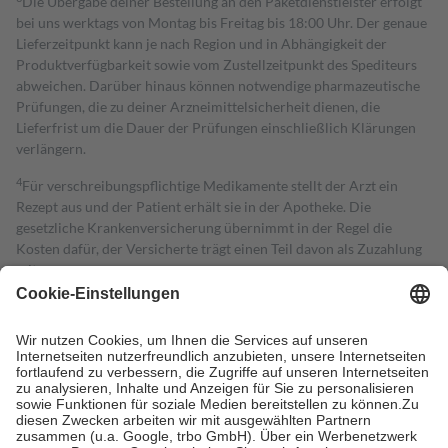
Die Übergabe deiner Bestellung an den Paketdienstleister erfolgt
bei uns werktags von Montag bis Freitag bis 18:00 Uhr. Der genaue
Lieferzeitpunkt kann je nach Region und in Abhängigkeit der
Produktverfügbarkeit sowie vom Zustellzeitpunkt des Spediteurs
abweichen. Darüber hinaus können notwendige pharmazeutische
Prüfungen, die zu deiner Arzneimittelsicherheit dienen, die
Lieferfrist um die Dauer der Prüfungen einschließlich Klärungen
verlängern.
4
Für verschreibungspflichtige Medikamente stellt der Arzt ein
Rezept aus und der Patient erhält sie in der Apotheke. Die
gesetzliche Krankenversicherung übernimmt in der Regel die
Kosten dafür, der Versicherte trägt einen Teil davon als Zuzahlung
mit.
Grundsätzlich leisten Mitglieder Zuzahlungen in Höhe von zehn
Prozent des Abgabepreises,
mindestens
jedoch
fünf Euro
und
höchstens zehn Euro.
Es sind jedoch nie mehr als die tatsächlichen
Kosten der Leistung zu entrichten.
Diese Regeln gelten grundsätzlich auch für Online-Apotheken.
Bei Heilmitteln und häuslicher Krankenpflege beträgt die
Zuzahlung zehn Prozent der Kosten sowie zehn Euro je
Verordnung.