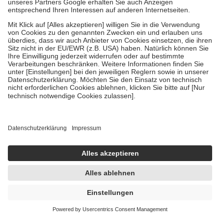
Um das Engagement der Versicherten für ihre eigene Gesundheit zu
stärken und die besondere Stellung der Familie zu unterstützen,
fallen
keine Zuzahlungen
an bei:
• Kindern und Jugendlichen bis zum vollendeten 18. Lebensjahr
mit Ausnahme der Fahrkosten
• Untersuchungen zur Vorsorge und Früherkennung, die von der
GKV getragen werden
• empfohlenen Schutzimpfungen
• Harn- und Blutteststreifen
Wir nutzen Trusted Shops als unabhängigen Dienstleister für die
Einholung von Bewertungen. Trusted Shops hat Maßnahmen
getroffen, um sicherzustellen, dass es sich um echte Bewertungen
handelt. Mehr Informationen findest du hier:
https://help.etrusted.com/hc/de/articles/4419944605341
Einige Bilder und Inhalte wurden unter Zuhilfenahme künstlicher
Intelligenz erstellt.