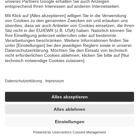
Um das Engagement der Versicherten für ihre eigene Gesundheit zu
stärken und die besondere Stellung der Familie zu unterstützen,
fallen
keine Zuzahlungen
an bei:
• Kindern und Jugendlichen bis zum vollendeten 18. Lebensjahr
mit Ausnahme der Fahrkosten
• Untersuchungen zur Vorsorge und Früherkennung, die von der
GKV getragen werden
• empfohlenen Schutzimpfungen
• Harn- und Blutteststreifen
Wir nutzen Trusted Shops als unabhängigen Dienstleister für die
Einholung von Bewertungen. Trusted Shops hat Maßnahmen
getroffen, um sicherzustellen, dass es sich um echte Bewertungen
handelt. Mehr Informationen findest du hier:
https://help.etrusted.com/hc/de/articles/4419944605341
Einige Bilder und Inhalte wurden unter Zuhilfenahme künstlicher
Intelligenz erstellt.