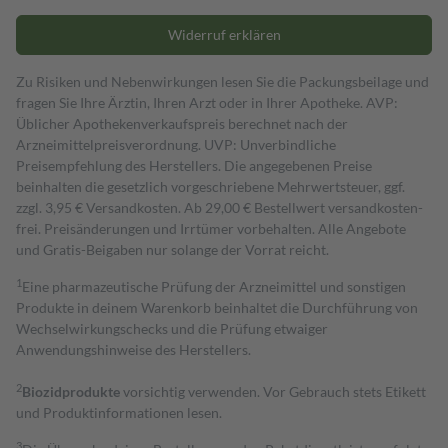
Widerruf erklären
Zu Risiken und Nebenwirkungen lesen Sie die Packungsbeilage und
fragen Sie Ihre Ärztin, Ihren Arzt oder in Ihrer Apotheke. AVP:
Üblicher Apothekenverkaufspreis berechnet nach der
Arzneimittelpreisverordnung. UVP: Unverbindliche
Preisempfehlung des Herstellers. Die angegebenen Preise
beinhalten die gesetzlich vorgeschriebene Mehrwertsteuer, ggf.
zzgl. 3,95 € Versandkosten. Ab 29,00 € Bestell­wert versand­kosten­
frei. Preisänderungen und Irrtümer vorbehalten. Alle Angebote
und Gratis-Beigaben nur solange der Vorrat reicht.
1
Eine pharmazeutische Prüfung der Arzneimittel und sonstigen
Produkte in deinem Warenkorb beinhaltet die Durchführung von
Wechselwirkungschecks und die Prüfung etwaiger
Anwendungshinweise des Herstellers.
2
Biozidprodukte
vorsichtig verwenden. Vor Gebrauch stets Etikett
und Produktinformationen lesen.
3