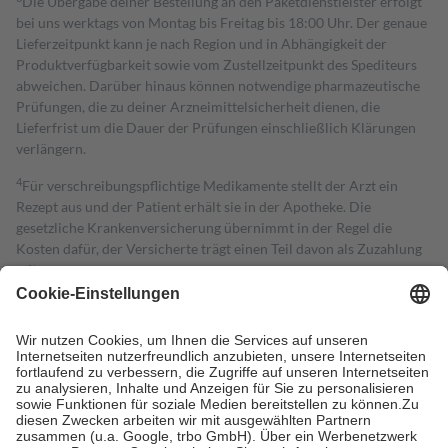
Die Übergabe deiner Bestellung an den Paketdienstleister erfolgt
bei uns werktags von Montag bis Freitag bis 18:00 Uhr. Der genaue
Lieferzeitpunkt kann je nach Region und in Abhängigkeit der
Produktverfügbarkeit sowie vom Zustellzeitpunkt des Spediteurs
abweichen. Darüber hinaus können notwendige pharmazeutische
Prüfungen, die zu deiner Arzneimittelsicherheit dienen, die
Lieferfrist um die Dauer der Prüfungen einschließlich Klärungen
verlängern.
4
Für verschreibungspflichtige Medikamente stellt der Arzt ein
Rezept aus und der Patient erhält sie in der Apotheke. Die
gesetzliche Krankenversicherung übernimmt in der Regel die
Kosten dafür, der Versicherte trägt einen Teil davon als Zuzahlung
mit.
Grundsätzlich leisten Mitglieder Zuzahlungen in Höhe von zehn
Prozent des Abgabepreises,
mindestens
jedoch
fünf Euro
und
höchstens zehn Euro.
Es sind jedoch nie mehr als die tatsächlichen
Kosten der Leistung zu entrichten.
Diese Regeln gelten grundsätzlich auch für Online-Apotheken.
Bei Heilmitteln und häuslicher Krankenpflege beträgt die
Zuzahlung zehn Prozent der Kosten sowie zehn Euro je
Verordnung.