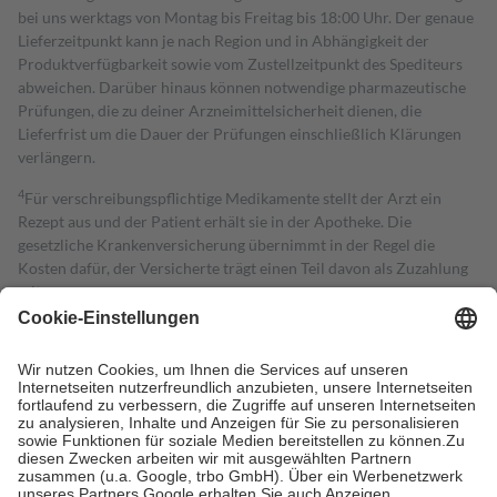
bei uns werktags von Montag bis Freitag bis 18:00 Uhr. Der genaue
Lieferzeitpunkt kann je nach Region und in Abhängigkeit der
Produktverfügbarkeit sowie vom Zustellzeitpunkt des Spediteurs
abweichen. Darüber hinaus können notwendige pharmazeutische
Prüfungen, die zu deiner Arzneimittelsicherheit dienen, die
Lieferfrist um die Dauer der Prüfungen einschließlich Klärungen
verlängern.
4
Für verschreibungspflichtige Medikamente stellt der Arzt ein
Rezept aus und der Patient erhält sie in der Apotheke. Die
gesetzliche Krankenversicherung übernimmt in der Regel die
Kosten dafür, der Versicherte trägt einen Teil davon als Zuzahlung
mit.
Grundsätzlich leisten Mitglieder Zuzahlungen in Höhe von zehn
Prozent des Abgabepreises,
mindestens
jedoch
fünf Euro
und
höchstens zehn Euro.
Es sind jedoch nie mehr als die tatsächlichen
Kosten der Leistung zu entrichten.
Diese Regeln gelten grundsätzlich auch für Online-Apotheken.
Bei Heilmitteln und häuslicher Krankenpflege beträgt die
Zuzahlung zehn Prozent der Kosten sowie zehn Euro je
Verordnung.