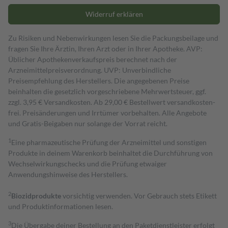
Widerruf erklären
Zu Risiken und Nebenwirkungen lesen Sie die Packungsbeilage und
fragen Sie Ihre Ärztin, Ihren Arzt oder in Ihrer Apotheke. AVP:
Üblicher Apothekenverkaufspreis berechnet nach der
Arzneimittelpreisverordnung. UVP: Unverbindliche
Preisempfehlung des Herstellers. Die angegebenen Preise
beinhalten die gesetzlich vorgeschriebene Mehrwertsteuer, ggf.
zzgl. 3,95 € Versandkosten. Ab 29,00 € Bestell­wert versand­kosten­
frei. Preisänderungen und Irrtümer vorbehalten. Alle Angebote
und Gratis-Beigaben nur solange der Vorrat reicht.
1
Eine pharmazeutische Prüfung der Arzneimittel und sonstigen
Produkte in deinem Warenkorb beinhaltet die Durchführung von
Wechselwirkungschecks und die Prüfung etwaiger
Anwendungshinweise des Herstellers.
2
Biozidprodukte
vorsichtig verwenden. Vor Gebrauch stets Etikett
und Produktinformationen lesen.
3
Die Übergabe deiner Bestellung an den Paketdienstleister erfolgt