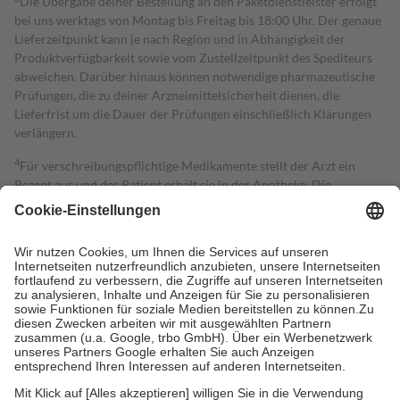
Die Übergabe deiner Bestellung an den Paketdienstleister erfolgt
bei uns werktags von Montag bis Freitag bis 18:00 Uhr. Der genaue
Lieferzeitpunkt kann je nach Region und in Abhängigkeit der
Produktverfügbarkeit sowie vom Zustellzeitpunkt des Spediteurs
abweichen. Darüber hinaus können notwendige pharmazeutische
Prüfungen, die zu deiner Arzneimittelsicherheit dienen, die
Lieferfrist um die Dauer der Prüfungen einschließlich Klärungen
verlängern.
4
Für verschreibungspflichtige Medikamente stellt der Arzt ein
Rezept aus und der Patient erhält sie in der Apotheke. Die
gesetzliche Krankenversicherung übernimmt in der Regel die
Kosten dafür, der Versicherte trägt einen Teil davon als Zuzahlung
mit.
Grundsätzlich leisten Mitglieder Zuzahlungen in Höhe von zehn
Prozent des Abgabepreises,
mindestens
jedoch
fünf Euro
und
höchstens zehn Euro.
Es sind jedoch nie mehr als die tatsächlichen
Kosten der Leistung zu entrichten.
Diese Regeln gelten grundsätzlich auch für Online-Apotheken.
Bei Heilmitteln und häuslicher Krankenpflege beträgt die
Zuzahlung zehn Prozent der Kosten sowie zehn Euro je
Verordnung.