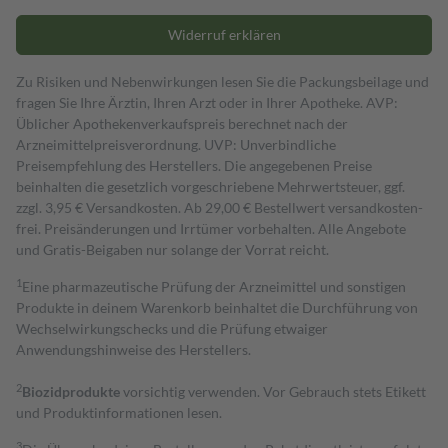
Widerruf erklären
Zu Risiken und Nebenwirkungen lesen Sie die Packungsbeilage und
fragen Sie Ihre Ärztin, Ihren Arzt oder in Ihrer Apotheke. AVP:
Üblicher Apothekenverkaufspreis berechnet nach der
Arzneimittelpreisverordnung. UVP: Unverbindliche
Preisempfehlung des Herstellers. Die angegebenen Preise
beinhalten die gesetzlich vorgeschriebene Mehrwertsteuer, ggf.
zzgl. 3,95 € Versandkosten. Ab 29,00 € Bestell­wert versand­kosten­
frei. Preisänderungen und Irrtümer vorbehalten. Alle Angebote
und Gratis-Beigaben nur solange der Vorrat reicht.
1
Eine pharmazeutische Prüfung der Arzneimittel und sonstigen
Produkte in deinem Warenkorb beinhaltet die Durchführung von
Wechselwirkungschecks und die Prüfung etwaiger
Anwendungshinweise des Herstellers.
2
Biozidprodukte
vorsichtig verwenden. Vor Gebrauch stets Etikett
und Produktinformationen lesen.
3