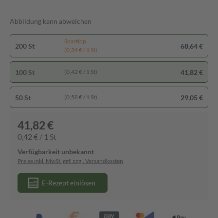
Abbildung kann abweichen
Spartipp
200 St
68,64 €
(0,34 € / 1 St)
100 St
41,82 €
(0,42 € / 1 St)
50 St
29,05 €
(0,58 € / 1 St)
41,82 €
0,42 € / 1 St
Verfügbarkeit unbekannt
Preise inkl. MwSt. ggf. zzgl. Versandkosten
E-Rezept einlösen