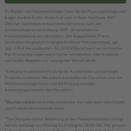
Zu Risiken und Nebenwirkungen lesen Sie die Packungsbeilage und
fragen Sie Ihre Ärztin, Ihren Arzt oder in Ihrer Apotheke. AVP:
Üblicher Apothekenverkaufspreis berechnet nach der
Arzneimittelpreisverordnung. UVP: Unverbindliche
Preisempfehlung des Herstellers. Die angegebenen Preise
beinhalten die gesetzlich vorgeschriebene Mehrwertsteuer, ggf.
zzgl. 3,95 € Versandkosten. Ab 29,00 € Bestell­wert versand­kosten­
frei. Preisänderungen und Irrtümer vorbehalten. Alle Angebote
und Gratis-Beigaben nur solange der Vorrat reicht.
1
Eine pharmazeutische Prüfung der Arzneimittel und sonstigen
Produkte in deinem Warenkorb beinhaltet die Durchführung von
Wechselwirkungschecks und die Prüfung etwaiger
Anwendungshinweise des Herstellers.
2
Biozidprodukte
vorsichtig verwenden. Vor Gebrauch stets Etikett
und Produktinformationen lesen.
3
Die Übergabe deiner Bestellung an den Paketdienstleister erfolgt
bei uns werktags von Montag bis Freitag bis 18:00 Uhr. Der genaue