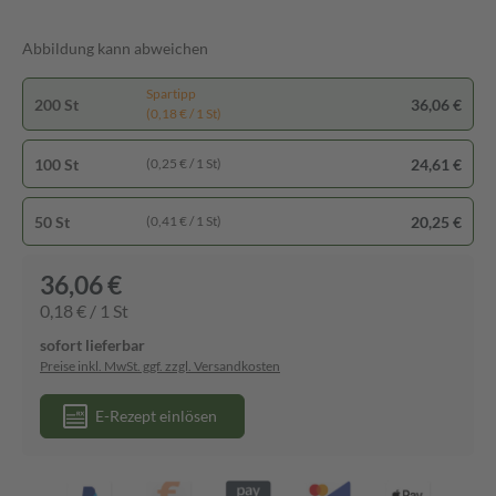
Abbildung kann abweichen
Spartipp
200 St
36,06 €
(0,18 € / 1 St)
100 St
24,61 €
(0,25 € / 1 St)
50 St
20,25 €
(0,41 € / 1 St)
36,06 €
0,18 € / 1 St
sofort lieferbar
Preise inkl. MwSt. ggf. zzgl. Versandkosten
E-Rezept einlösen