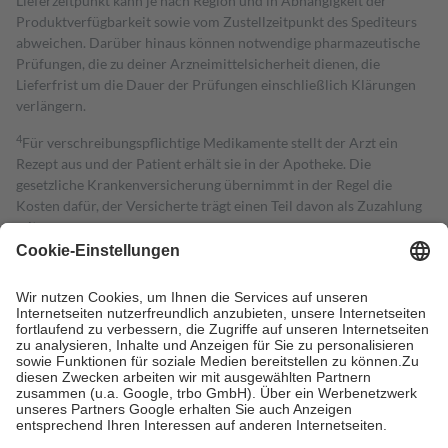
Lieferzeitpunkt kann je nach Region und in Abhängigkeit der
Produktverfügbarkeit sowie vom Zustellzeitpunkt des Spediteurs
abweichen. Darüber hinaus können notwendige pharmazeutische
Prüfungen, die zu deiner Arzneimittelsicherheit dienen, die
Lieferfrist um die Dauer der Prüfungen einschließlich Klärungen
verlängern.
4
Für verschreibungspflichtige Medikamente stellt der Arzt ein
Rezept aus und der Patient erhält sie in der Apotheke. Die
gesetzliche Krankenversicherung übernimmt in der Regel die
Kosten dafür, der Versicherte trägt einen Teil davon als Zuzahlung
mit.
Grundsätzlich leisten Mitglieder Zuzahlungen in Höhe von zehn
Prozent des Abgabepreises,
mindestens
jedoch
fünf Euro
und
höchstens zehn Euro.
Es sind jedoch nie mehr als die tatsächlichen
Kosten der Leistung zu entrichten.
Diese Regeln gelten grundsätzlich auch für Online-Apotheken.
Bei Heilmitteln und häuslicher Krankenpflege beträgt die
Zuzahlung zehn Prozent der Kosten sowie zehn Euro je
Verordnung.
Um das Engagement der Versicherten für ihre eigene Gesundheit zu
stärken und die besondere Stellung der Familie zu unterstützen,