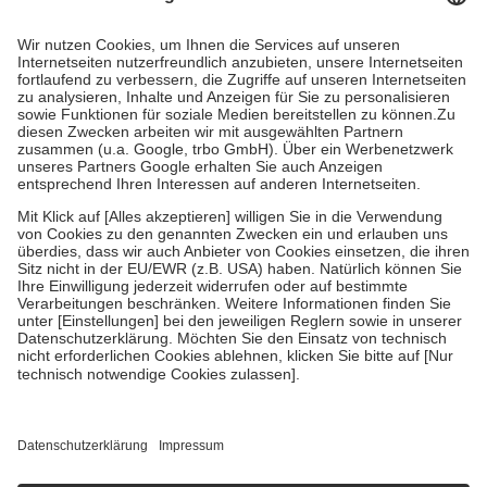
Prozent des Abgabepreises,
mindestens
jedoch
fünf Euro
und
höchstens zehn Euro.
Es sind jedoch nie mehr als die tatsächlichen
Kosten der Leistung zu entrichten.
Diese Regeln gelten grundsätzlich auch für Online-Apotheken.
Bei Heilmitteln und häuslicher Krankenpflege beträgt die
Zuzahlung zehn Prozent der Kosten sowie zehn Euro je
Verordnung.
Um das Engagement der Versicherten für ihre eigene Gesundheit zu
stärken und die besondere Stellung der Familie zu unterstützen,
fallen
keine Zuzahlungen
an bei:
• Kindern und Jugendlichen bis zum vollendeten 18. Lebensjahr
mit Ausnahme der Fahrkosten
• Untersuchungen zur Vorsorge und Früherkennung, die von der
GKV getragen werden
• empfohlenen Schutzimpfungen
• Harn- und Blutteststreifen
Wir nutzen Trusted Shops als unabhängigen Dienstleister für die
Einholung von Bewertungen. Trusted Shops hat Maßnahmen
getroffen, um sicherzustellen, dass es sich um echte Bewertungen
handelt. Mehr Informationen findest du hier: