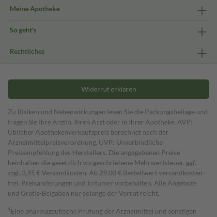
Meine Apotheke
So geht's
Rechtliches
Widerruf erklären
Zu Risiken und Nebenwirkungen lesen Sie die Packungsbeilage und
fragen Sie Ihre Ärztin, Ihren Arzt oder in Ihrer Apotheke. AVP:
Üblicher Apothekenverkaufspreis berechnet nach der
Arzneimittelpreisverordnung. UVP: Unverbindliche
Preisempfehlung des Herstellers. Die angegebenen Preise
beinhalten die gesetzlich vorgeschriebene Mehrwertsteuer, ggf.
zzgl. 3,95 € Versandkosten. Ab 29,00 € Bestell­wert versand­kosten­
frei. Preisänderungen und Irrtümer vorbehalten. Alle Angebote
und Gratis-Beigaben nur solange der Vorrat reicht.
1
Eine pharmazeutische Prüfung der Arzneimittel und sonstigen