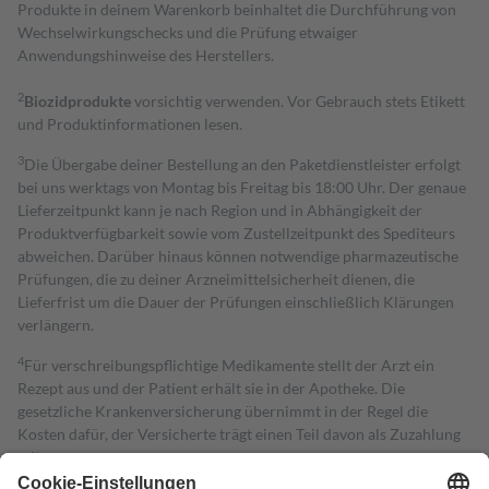
Produkte in deinem Warenkorb beinhaltet die Durchführung von
Wechselwirkungschecks und die Prüfung etwaiger
Anwendungshinweise des Herstellers.
2
Biozidprodukte
vorsichtig verwenden. Vor Gebrauch stets Etikett
und Produktinformationen lesen.
3
Die Übergabe deiner Bestellung an den Paketdienstleister erfolgt
bei uns werktags von Montag bis Freitag bis 18:00 Uhr. Der genaue
Lieferzeitpunkt kann je nach Region und in Abhängigkeit der
Produktverfügbarkeit sowie vom Zustellzeitpunkt des Spediteurs
abweichen. Darüber hinaus können notwendige pharmazeutische
Prüfungen, die zu deiner Arzneimittelsicherheit dienen, die
Lieferfrist um die Dauer der Prüfungen einschließlich Klärungen
verlängern.
4
Für verschreibungspflichtige Medikamente stellt der Arzt ein
Rezept aus und der Patient erhält sie in der Apotheke. Die
gesetzliche Krankenversicherung übernimmt in der Regel die
Kosten dafür, der Versicherte trägt einen Teil davon als Zuzahlung
mit.
Grundsätzlich leisten Mitglieder Zuzahlungen in Höhe von zehn