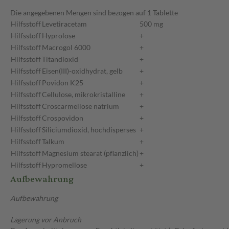
Die angegebenen Mengen sind bezogen auf 1 Tablette
Hilfsstoff
Levetiracetam
500 mg
Hilfsstoff
Hyprolose
+
Hilfsstoff
Macrogol 6000
+
Hilfsstoff
Titandioxid
+
Hilfsstoff
Eisen(III)-oxidhydrat, gelb
+
Hilfsstoff
Povidon K25
+
Hilfsstoff
Cellulose, mikrokristalline
+
Hilfsstoff
Croscarmellose natrium
+
Hilfsstoff
Crospovidon
+
Hilfsstoff
Siliciumdioxid, hochdisperses
+
Hilfsstoff
Talkum
+
Hilfsstoff
Magnesium stearat (pflanzlich)
+
Hilfsstoff
Hypromellose
+
Aufbewahrung
Aufbewahrung
Lagerung vor Anbruch