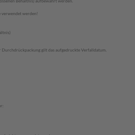
hlossenen Behältnis) aufbewahrt werden.
e verwendet werden!
ltnis)
 der Durchdrückpackung gilt das aufgedruckte Verfalldatum.
r: