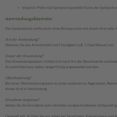
Impulsiv-Petit-mal Epilepsie (spezielle Form der Epilepsie
Anwendungshinweise
Die Gesamtdosis sollte nicht ohne Rücksprache mit einem Arzt oder
Art der Anwendung?
Nehmen Sie das Arzneimittel mit Flüssigkeit (z.B. 1 Glas Wasser) ein.
Dauer der Anwendung?
Die Anwendungsdauer richtet sich nach Art der Beschwerde und/oder 
Arzneimittel kann daher längerfristig angewendet werden.
Überdosierung?
Bei einer Überdosierung kann es unter anderem zu Aggression, Ben
einem Arzt in Verbindung.
Einnahme vergessen?
Setzen Sie die Einnahme zum nächsten vorgeschriebenen Zeitpunkt gan
Generell gilt: Achten Sie vor allem bei Säuglingen, Kleinkindern un