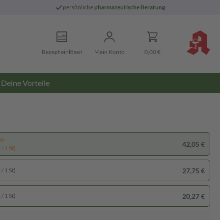
persönliche
pharmazeutische Beratung
Rezept einlösen
Mein Konto
0,00 €
Deine Vorteile
pp
42,05 €
/ 1 St)
27,75 €
/ 1 St)
20,27 €
/ 1 St)