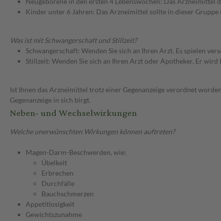
Neugeborene in den ersten 4 Lebenswochen: Das Arzneimittel d
Kinder unter 6 Jahren: Das Arzneimittel sollte in dieser Gruppe
Was ist mit Schwangerschaft und Stillzeit?
Schwangerschaft: Wenden Sie sich an Ihren Arzt. Es spielen ve
Stillzeit: Wenden Sie sich an Ihren Arzt oder Apotheker. Er wi
Ist Ihnen das Arzneimittel trotz einer Gegenanzeige verordnet worden
Gegenanzeige in sich birgt.
Neben- und Wechselwirkungen
Welche unerwünschten Wirkungen können auftreten?
Magen-Darm-Beschwerden, wie:
Übelkeit
Erbrechen
Durchfälle
Bauchschmerzen
Appetitlosigkeit
Gewichtszunahme