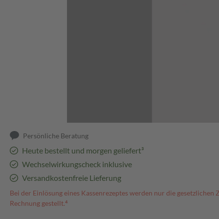
Abbildung kann abweichen
Persönliche Beratung
Heute bestellt und morgen geliefert³
Wechselwirkungscheck inklusive
Versandkostenfreie Lieferung
Bei der Einlösung eines Kassenrezeptes werden nur die gesetzlichen 
Rechnung gestellt.⁴