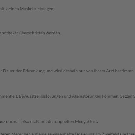
 mit kleinen Muskelzuckungen)
 Apotheker überschritten werden.
Dauer der Erkrankung und wird deshalb nur von Ihrem Arzt bestimmt. Pri
ommenheit, Bewusstseinsstörungen und Atemstörungen kommen. Setzen S
z normal (also nicht mit der doppelten Menge) fort.
d älteren Menschen auf eine gewissenhafte Dosierung. Im Zweifelsfalle f