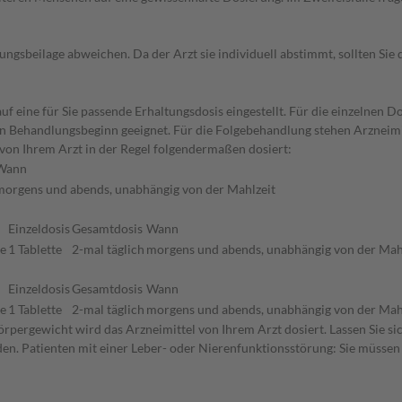
gsbeilage abweichen. Da der Arzt sie individuell abstimmt, sollten Si
f eine für Sie passende Erhaltungsdosis eingestellt. Für die einzelnen D
den Behandlungsbeginn geeignet. Für die Folgebehandlung stehen Arzneim
von Ihrem Arzt in der Regel folgendermaßen dosiert:
Wann
morgens und abends, unabhängig von der Mahlzeit
Einzeldosis
Gesamtdosis
Wann
ne
1 Tablette
2-mal täglich
morgens und abends, unabhängig von der Mah
Einzeldosis
Gesamtdosis
Wann
ne
1 Tablette
2-mal täglich
morgens und abends, unabhängig von der Mah
rpergewicht wird das Arzneimittel von Ihrem Arzt dosiert. Lassen Sie s
den. Patienten mit einer Leber- oder Nierenfunktionsstörung: Sie müssen 