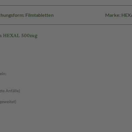
hungsform: Filmtabletten
Marke: HEX
am HEXAL 500mg
eln:
zte Anfälle)
sgeweitet)