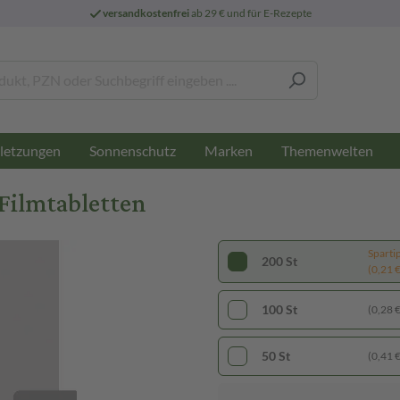
versandkostenfrei
ab 29 € und für E-Rezepte
letzungen
Sonnenschutz
Marken
Themenwelten
Filmtabletten
Sparti
200 St
(0,21 € 
100 St
(0,28 € 
50 St
(0,41 € 