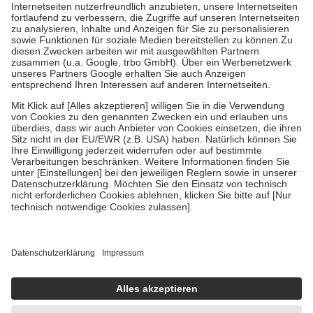
Kosten der Leistung zu entrichten.
Diese Regeln gelten grundsätzlich auch für Online-Apotheken.
Bei Heilmitteln und häuslicher Krankenpflege beträgt die
Zuzahlung zehn Prozent der Kosten sowie zehn Euro je
Verordnung.
Um das Engagement der Versicherten für ihre eigene Gesundheit zu
stärken und die besondere Stellung der Familie zu unterstützen,
fallen
keine Zuzahlungen
an bei:
• Kindern und Jugendlichen bis zum vollendeten 18. Lebensjahr
mit Ausnahme der Fahrkosten
• Untersuchungen zur Vorsorge und Früherkennung, die von der
GKV getragen werden
• empfohlenen Schutzimpfungen
• Harn- und Blutteststreifen
Wir nutzen Trusted Shops als unabhängigen Dienstleister für die
Einholung von Bewertungen. Trusted Shops hat Maßnahmen
getroffen, um sicherzustellen, dass es sich um echte Bewertungen
handelt. Mehr Informationen findest du hier:
https://help.etrusted.com/hc/de/articles/4419944605341
Einige Bilder und Inhalte wurden unter Zuhilfenahme künstlicher