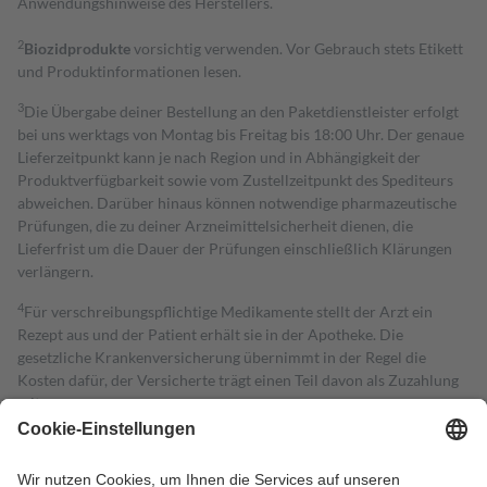
Anwendungshinweise des Herstellers.
2
Biozidprodukte
vorsichtig verwenden. Vor Gebrauch stets Etikett
und Produktinformationen lesen.
3
Die Übergabe deiner Bestellung an den Paketdienstleister erfolgt
bei uns werktags von Montag bis Freitag bis 18:00 Uhr. Der genaue
Lieferzeitpunkt kann je nach Region und in Abhängigkeit der
Produktverfügbarkeit sowie vom Zustellzeitpunkt des Spediteurs
abweichen. Darüber hinaus können notwendige pharmazeutische
Prüfungen, die zu deiner Arzneimittelsicherheit dienen, die
Lieferfrist um die Dauer der Prüfungen einschließlich Klärungen
verlängern.
4
Für verschreibungspflichtige Medikamente stellt der Arzt ein
Rezept aus und der Patient erhält sie in der Apotheke. Die
gesetzliche Krankenversicherung übernimmt in der Regel die
Kosten dafür, der Versicherte trägt einen Teil davon als Zuzahlung
mit.
Grundsätzlich leisten Mitglieder Zuzahlungen in Höhe von zehn
Prozent des Abgabepreises,
mindestens
jedoch
fünf Euro
und
höchstens zehn Euro.
Es sind jedoch nie mehr als die tatsächlichen