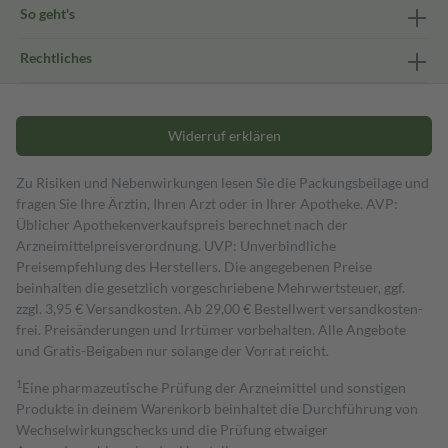
So geht's
Rechtliches
Widerruf erklären
Zu Risiken und Nebenwirkungen lesen Sie die Packungsbeilage und
fragen Sie Ihre Ärztin, Ihren Arzt oder in Ihrer Apotheke. AVP:
Üblicher Apothekenverkaufspreis berechnet nach der
Arzneimittelpreisverordnung. UVP: Unverbindliche
Preisempfehlung des Herstellers. Die angegebenen Preise
beinhalten die gesetzlich vorgeschriebene Mehrwertsteuer, ggf.
zzgl. 3,95 € Versandkosten. Ab 29,00 € Bestell­wert versand­kosten­
frei. Preisänderungen und Irrtümer vorbehalten. Alle Angebote
und Gratis-Beigaben nur solange der Vorrat reicht.
1
Eine pharmazeutische Prüfung der Arzneimittel und sonstigen
Produkte in deinem Warenkorb beinhaltet die Durchführung von
Wechselwirkungschecks und die Prüfung etwaiger