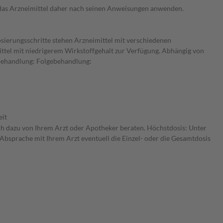
e das Arzneimittel daher nach seinen Anweisungen anwenden.
osierungsschritte stehen Arzneimittel mit verschiedenen
ittel mit niedrigerem Wirkstoffgehalt zur Verfügung. Abhängig von
 Behandlung: Folgebehandlung:
eit
ich dazu von Ihrem Arzt oder Apotheker beraten. Höchstdosis: Unter
 Absprache mit Ihrem Arzt eventuell die Einzel- oder die Gesamtdosis