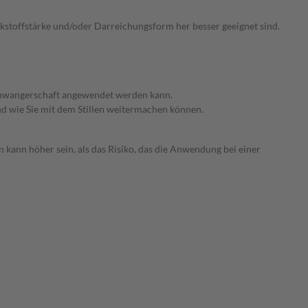
irkstoffstärke und/oder Darreichungsform her besser geeignet sind.
 Schwangerschaft angewendet werden kann.
nd wie Sie mit dem Stillen weitermachen können.
 kann höher sein, als das Risiko, das die Anwendung bei einer