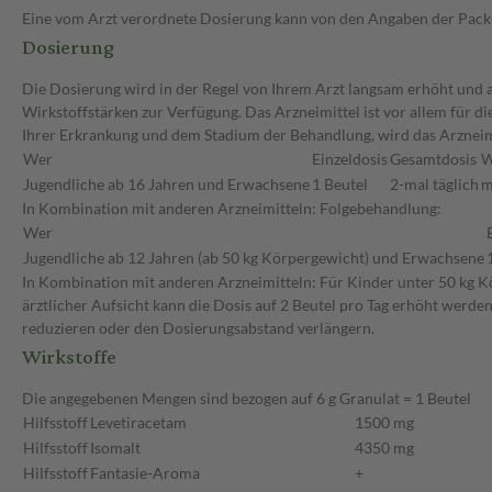
Eine vom Arzt verordnete Dosierung kann von den Angaben der Packun
Dosierung
Die Dosierung wird in der Regel von Ihrem Arzt langsam erhöht und au
Wirkstoffstärken zur Verfügung. Das Arzneimittel ist vor allem für 
Ihrer Erkrankung und dem Stadium der Behandlung, wird das Arzneimi
Wer
Einzeldosis
Gesamtdosis
W
Jugendliche ab 16 Jahren und Erwachsene
1 Beutel
2-mal täglich
m
In Kombination mit anderen Arzneimitteln: Folgebehandlung:
Wer
Jugendliche ab 12 Jahren (ab 50 kg Körpergewicht) und Erwachsene
In Kombination mit anderen Arzneimitteln: Für Kinder unter 50 kg Kö
ärztlicher Aufsicht kann die Dosis auf 2 Beutel pro Tag erhöht werde
reduzieren oder den Dosierungsabstand verlängern.
Wirkstoffe
Die angegebenen Mengen sind bezogen auf 6 g Granulat = 1 Beutel
Hilfsstoff
Levetiracetam
1500 mg
Hilfsstoff
Isomalt
4350 mg
Hilfsstoff
Fantasie-Aroma
+