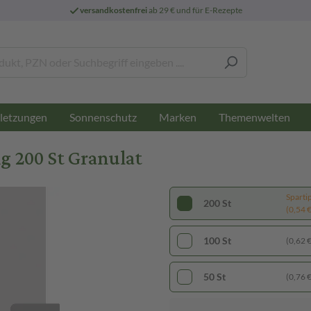
versandkostenfrei
ab 29 € und für E-Rezepte
letzungen
Sonnenschutz
Marken
Themenwelten
 200 St Granulat
Sparti
200 St
(0,54 € 
100 St
(0,62 € 
50 St
(0,76 € 