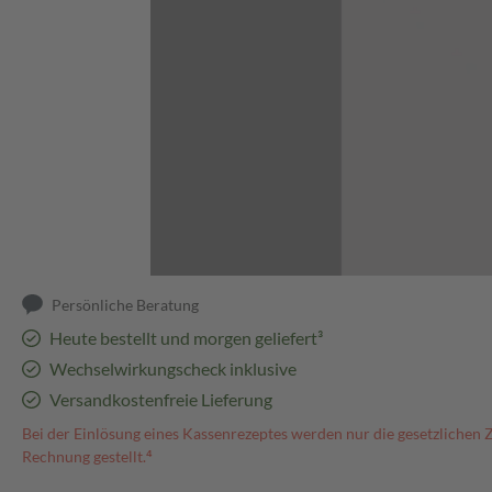
Abbildung kann abweichen
Persönliche Beratung
Heute bestellt und morgen geliefert³
Wechselwirkungscheck inklusive
Versandkostenfreie Lieferung
Bei der Einlösung eines Kassenrezeptes werden nur die gesetzlichen 
Rechnung gestellt.⁴