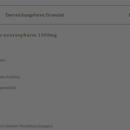
Darreichungsform: Granulat
tam-neuraxpharm 1500mg
eln:
zte Anfälle)
sgeweitet)
 mit kleinen Muskelzuckungen)