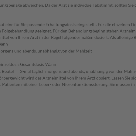
gsbeilage abweichen. Da der Arzt sie individuell abstimmt, sollten Si
f eine für Sie passende Erhaltungsdosis eingestellt. Für die einzelnen D
die Folgebehandlung geeignet. Für den Behandlungsbeginn stehen Arzneim
ttel von Ihrem Arzt in der Regel folgendermaßen dosiert: Als alleinige
ann
orgens und abends, unabhängig von der Mahlzeit
Einzeldosis
Gesamtdosis
Wann
1 Beutel
2-mal täglich
morgens und abends, unabhängig von der Mahlz
rpergewicht wird das Arzneimittel von Ihrem Arzt dosiert. Lassen Sie s
n. Patienten mit einer Leber- oder Nierenfunktionsstörung: Sie müssen in