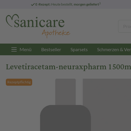
3
E-Rezept:
Heute bestellt,
morgen geliefert
Menü
Bestseller
Sparsets
Schmerzen & Ver
Levetiracetam-neuraxpharm 1500mg
Rezeptpflichtig