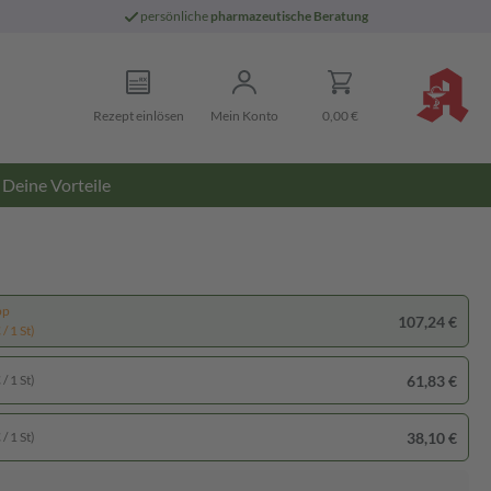
persönliche
pharmazeutische Beratung
Rezept einlösen
Mein Konto
0,00 €
Deine Vorteile
pp
107,24 €
/ 1 St)
61,83 €
/ 1 St)
38,10 €
/ 1 St)