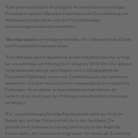
1
Eine pharmazeutische Prüfung der Arzneimittel und sonstigen
Produkte in deinem Warenkorb beinhaltet die Durchführung von
Wechselwirkungschecks und die Prüfung etwaiger
Anwendungshinweise des Herstellers.
2
Biozidprodukte
vorsichtig verwenden. Vor Gebrauch stets Etikett
und Produktinformationen lesen.
3
Die Übergabe deiner Bestellung an den Paketdienstleister erfolgt
bei uns werktags von Montag bis Freitag bis 18:00 Uhr. Der genaue
Lieferzeitpunkt kann je nach Region und in Abhängigkeit der
Produktverfügbarkeit sowie vom Zustellzeitpunkt des Spediteurs
abweichen. Darüber hinaus können notwendige pharmazeutische
Prüfungen, die zu deiner Arzneimittelsicherheit dienen, die
Lieferfrist um die Dauer der Prüfungen einschließlich Klärungen
verlängern.
4
Für verschreibungspflichtige Medikamente stellt der Arzt ein
Rezept aus und der Patient erhält sie in der Apotheke. Die
gesetzliche Krankenversicherung übernimmt in der Regel die
Kosten dafür, der Versicherte trägt einen Teil davon als Zuzahlung