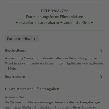
PZN: 09064792
Darreichungsform: Filmtabletten
Hersteller: neuraxpharm Arzneimittel GmbH
Packungsbeilage
Beschreibung
Anwendung &amp; IndikationAls alleinige Behandlung und in
Kombination mit anderen Arzneimitteln: Epilepsie, wie: Epilepsie,
…
Mehr
Bewertungen
Hinweistexte und Pflichtangaben
Arzneimittel
Zu Risiken und Nebenwirkungen lesen Sie die Packungsbeilage
und fragen Sie Ihre Ärztin, Ihren Arzt oder in Ihrer Apotheke.