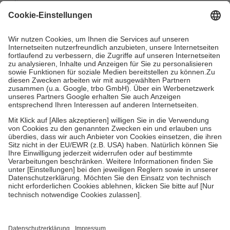
mit.
Grundsätzlich leisten Mitglieder Zuzahlungen in Höhe von zehn
Prozent des Abgabepreises,
mindestens
jedoch
fünf Euro
und
höchstens zehn Euro.
Es sind jedoch nie mehr als die tatsächlichen
Kosten der Leistung zu entrichten.
Diese Regeln gelten grundsätzlich auch für Online-Apotheken.
Bei Heilmitteln und häuslicher Krankenpflege beträgt die
Zuzahlung zehn Prozent der Kosten sowie zehn Euro je
Verordnung.
Um das Engagement der Versicherten für ihre eigene Gesundheit zu
stärken und die besondere Stellung der Familie zu unterstützen,
fallen
keine Zuzahlungen
an bei:
• Kindern und Jugendlichen bis zum vollendeten 18. Lebensjahr
mit Ausnahme der Fahrkosten
• Untersuchungen zur Vorsorge und Früherkennung, die von der
GKV getragen werden
• empfohlenen Schutzimpfungen
• Harn- und Blutteststreifen
Wir nutzen Trusted Shops als unabhängigen Dienstleister für die
Einholung von Bewertungen. Trusted Shops hat Maßnahmen
getroffen, um sicherzustellen, dass es sich um echte Bewertungen