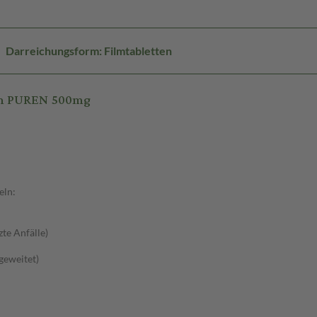
Darreichungsform: Filmtabletten
tam PUREN 500mg
eln:
zte Anfälle)
sgeweitet)