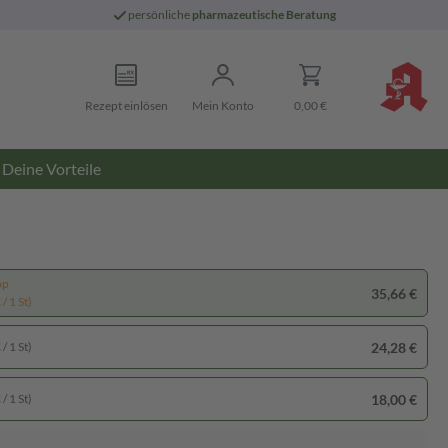
persönliche
pharmazeutische Beratung
Rezept einlösen
Mein Konto
0,00 €
Deine Vorteile
pp
35,66 €
/ 1 St)
24,28 €
/ 1 St)
18,00 €
/ 1 St)