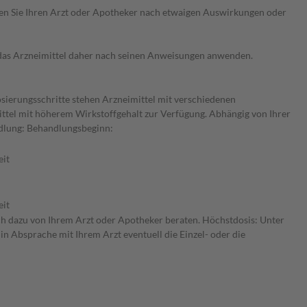
ragen Sie Ihren Arzt oder Apotheker nach etwaigen Auswirkungen oder
e das Arzneimittel daher nach seinen Anweisungen anwenden.
osierungsschritte stehen Arzneimittel mit verschiedenen
ittel mit höherem Wirkstoffgehalt zur Verfügung. Abhängig von Ihrer
ndlung: Behandlungsbeginn:
eit
eit
ich dazu von Ihrem Arzt oder Apotheker beraten. Höchstdosis: Unter
in Absprache mit Ihrem Arzt eventuell die Einzel- oder die