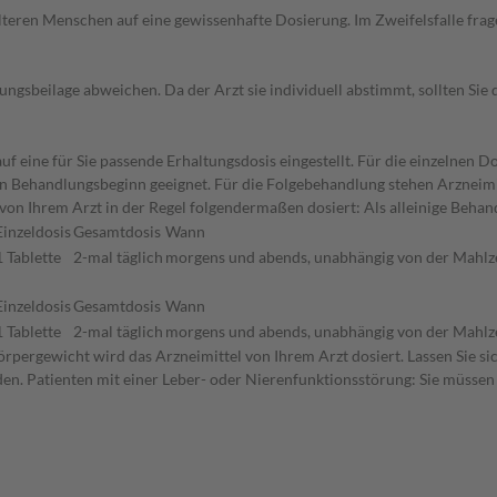
d älteren Menschen auf eine gewissenhafte Dosierung. Im Zweifelsfalle f
gsbeilage abweichen. Da der Arzt sie individuell abstimmt, sollten Si
f eine für Sie passende Erhaltungsdosis eingestellt. Für die einzelnen D
den Behandlungsbeginn geeignet. Für die Folgebehandlung stehen Arzneim
on Ihrem Arzt in der Regel folgendermaßen dosiert: Als alleinige Beha
Einzeldosis
Gesamtdosis
Wann
1 Tablette
2-mal täglich
morgens und abends, unabhängig von der Mahlz
Einzeldosis
Gesamtdosis
Wann
1 Tablette
2-mal täglich
morgens und abends, unabhängig von der Mahlz
rpergewicht wird das Arzneimittel von Ihrem Arzt dosiert. Lassen Sie s
den. Patienten mit einer Leber- oder Nierenfunktionsstörung: Sie müssen 