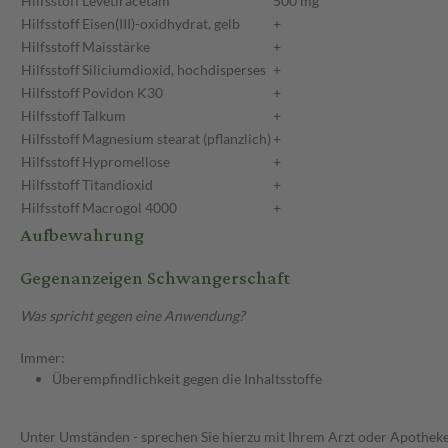
Hilfsstoff
Levetiracetam
500 mg
Hilfsstoff
Eisen(III)-oxidhydrat, gelb
+
Hilfsstoff
Maisstärke
+
Hilfsstoff
Siliciumdioxid, hochdisperses
+
Hilfsstoff
Povidon K30
+
Hilfsstoff
Talkum
+
Hilfsstoff
Magnesium stearat (pflanzlich)
+
Hilfsstoff
Hypromellose
+
Hilfsstoff
Titandioxid
+
Hilfsstoff
Macrogol 4000
+
Aufbewahrung
Gegenanzeigen Schwangerschaft
Was spricht gegen eine Anwendung?
Immer:
Überempfindlichkeit gegen die Inhaltsstoffe
Unter Umständen - sprechen Sie hierzu mit Ihrem Arzt oder Apotheke