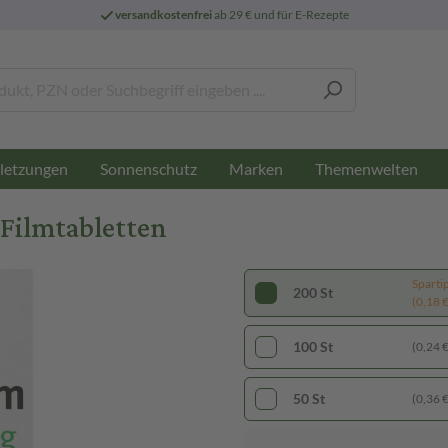
versandkostenfrei
ab 29 € und für E-Rezepte
letzungen
Sonnenschutz
Marken
Themenwelten
Filmtabletten
Sparti
200 St
(0,18 € 
100 St
(0,24 € 
50 St
(0,36 € 