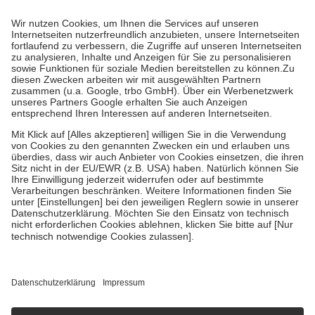
Prozent des Abgabepreises,
mindestens
jedoch
fünf Euro
und
höchstens zehn Euro.
Es sind jedoch nie mehr als die tatsächlichen
Kosten der Leistung zu entrichten.
Diese Regeln gelten grundsätzlich auch für Online-Apotheken.
Bei Heilmitteln und häuslicher Krankenpflege beträgt die
Zuzahlung zehn Prozent der Kosten sowie zehn Euro je
Verordnung.
Um das Engagement der Versicherten für ihre eigene Gesundheit zu
stärken und die besondere Stellung der Familie zu unterstützen,
fallen
keine Zuzahlungen
an bei:
• Kindern und Jugendlichen bis zum vollendeten 18. Lebensjahr
mit Ausnahme der Fahrkosten
• Untersuchungen zur Vorsorge und Früherkennung, die von der
GKV getragen werden
• empfohlenen Schutzimpfungen
• Harn- und Blutteststreifen
Wir nutzen Trusted Shops als unabhängigen Dienstleister für die
Einholung von Bewertungen. Trusted Shops hat Maßnahmen
getroffen, um sicherzustellen, dass es sich um echte Bewertungen
handelt. Mehr Informationen findest du hier:
https://help.etrusted.com/hc/de/articles/4419944605341