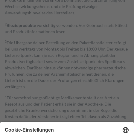
Produkte in deinem Warenkorb beinhaltet die Durchführung von
Wechselwirkungschecks und die Prüfung etwaiger
Anwendungshinweise des Herstellers.
2
Biozidprodukte
vorsichtig verwenden. Vor Gebrauch stets Etikett
und Produktinformationen lesen.
3
Die Übergabe deiner Bestellung an den Paketdienstleister erfolgt
bei uns werktags von Montag bis Freitag bis 18:00 Uhr. Der genaue
Lieferzeitpunkt kann je nach Region und in Abhängigkeit der
Produktverfügbarkeit sowie vom Zustellzeitpunkt des Spediteurs
abweichen. Darüber hinaus können notwendige pharmazeutische
Prüfungen, die zu deiner Arzneimittelsicherheit dienen, die
Lieferfrist um die Dauer der Prüfungen einschließlich Klärungen
verlängern.
4
Für verschreibungspflichtige Medikamente stellt der Arzt ein
Rezept aus und der Patient erhält sie in der Apotheke. Die
gesetzliche Krankenversicherung übernimmt in der Regel die
Kosten dafür, der Versicherte trägt einen Teil davon als Zuzahlung
mit.
Grundsätzlich leisten Mitglieder Zuzahlungen in Höhe von zehn