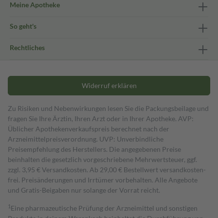
Meine Apotheke
So geht's
Rechtliches
Widerruf erklären
Zu Risiken und Nebenwirkungen lesen Sie die Packungsbeilage und
fragen Sie Ihre Ärztin, Ihren Arzt oder in Ihrer Apotheke. AVP:
Üblicher Apothekenverkaufspreis berechnet nach der
Arzneimittelpreisverordnung. UVP: Unverbindliche
Preisempfehlung des Herstellers. Die angegebenen Preise
beinhalten die gesetzlich vorgeschriebene Mehrwertsteuer, ggf.
zzgl. 3,95 € Versandkosten. Ab 29,00 € Bestell­wert versand­kosten­
frei. Preisänderungen und Irrtümer vorbehalten. Alle Angebote
und Gratis-Beigaben nur solange der Vorrat reicht.
1
Eine pharmazeutische Prüfung der Arzneimittel und sonstigen