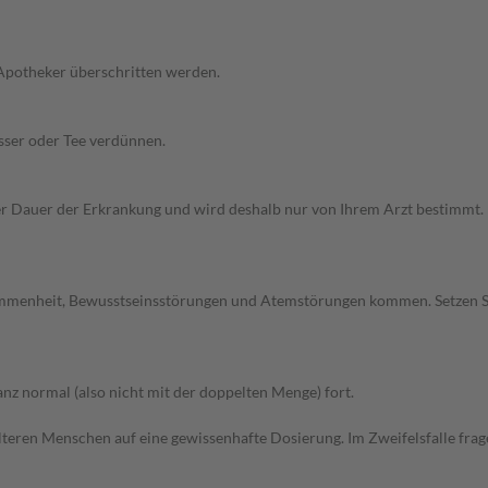
 Apotheker überschritten werden.
sser oder Tee verdünnen.
Dauer der Erkrankung und wird deshalb nur von Ihrem Arzt bestimmt. Pri
ommenheit, Bewusstseinsstörungen und Atemstörungen kommen. Setzen S
z normal (also nicht mit der doppelten Menge) fort.
d älteren Menschen auf eine gewissenhafte Dosierung. Im Zweifelsfalle f