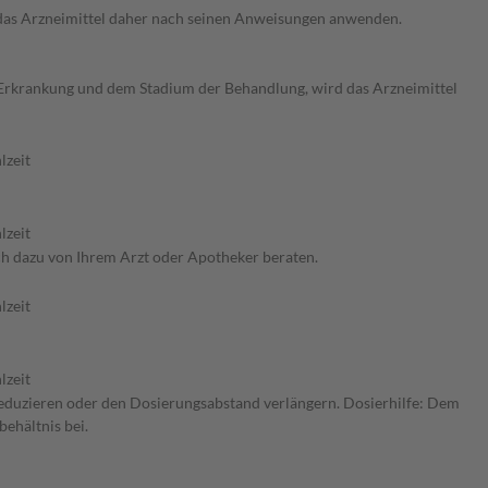
e das Arzneimittel daher nach seinen Anweisungen anwenden.
er Erkrankung und dem Stadium der Behandlung, wird das Arzneimittel
lzeit
lzeit
ch dazu von Ihrem Arzt oder Apotheker beraten.
lzeit
lzeit
 reduzieren oder den Dosierungsabstand verlängern. Dosierhilfe: Dem
behältnis bei.