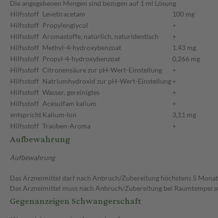
Die angegebenen Mengen sind bezogen auf 1 ml Lösung
Hilfsstoff
Levetiracetam
100 mg
Hilfsstoff
Propylenglycol
+
Hilfsstoff
Aromastoffe, natürlich, naturidentisch
+
Hilfsstoff
Methyl-4-hydroxybenzoat
1,43 mg
Hilfsstoff
Propyl-4-hydroxybenzoat
0,266 mg
Hilfsstoff
Citronensäure zur pH-Wert-Einstellung
+
Hilfsstoff
Natriumhydroxid zur pH-Wert-Einstellung
+
Hilfsstoff
Wasser, gereinigtes
+
Hilfsstoff
Acesulfam kalium
+
entspricht
Kalium-Ion
3,11 mg
Hilfsstoff
Trauben-Aroma
+
Aufbewahrung
Aufbewahrung
Das Arzneimittel darf nach Anbruch/Zubereitung höchstens 5 Mona
Das Arzneimittel muss nach Anbruch/Zubereitung bei Raumtempera
Gegenanzeigen Schwangerschaft