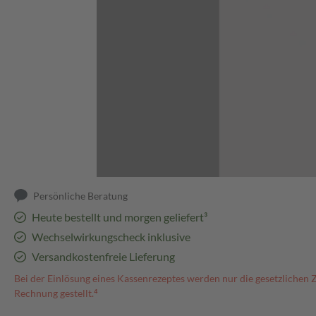
Abbildung kann abweichen
Persönliche Beratung
Heute bestellt und morgen geliefert³
Wechselwirkungscheck inklusive
Versandkostenfreie Lieferung
Bei der Einlösung eines Kassenrezeptes werden nur die gesetzlichen 
Rechnung gestellt.⁴