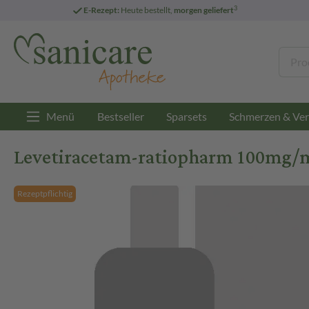
3
E-Rezept:
Heute bestellt,
morgen geliefert
Menü
Bestseller
Sparsets
Schmerzen & Ver
Levetiracetam-ratiopharm 100mg/
Rezeptpflichtig