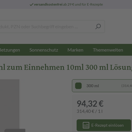
versandkostenfrei
ab 29 € und für E-Rezepte
letzungen
Sonnenschutz
Marken
Themenwelten
ml zum Einnehmen 10ml 300 ml Lösu
300 ml
(314,40
94,32 €
314,40 € / 1 l
E-Rezept einlösen