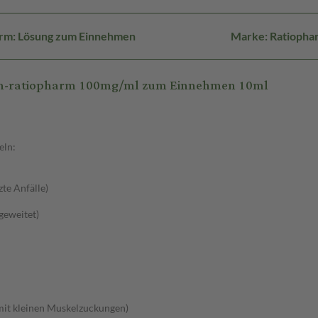
rm: Lösung zum Einnehmen
Marke: Ratiopha
tam-ratiopharm 100mg/ml zum Einnehmen 10ml
eln:
zte Anfälle)
sgeweitet)
 mit kleinen Muskelzuckungen)