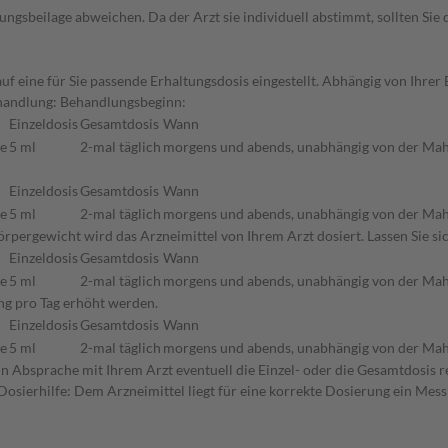
gsbeilage abweichen. Da der Arzt sie individuell abstimmt, sollten Si
uf eine für Sie passende Erhaltungsdosis eingestellt. Abhängig von Ihr
Behandlung: Behandlungsbeginn:
Einzeldosis
Gesamtdosis
Wann
ne
5 ml
2-mal täglich
morgens und abends, unabhängig von der Mah
Einzeldosis
Gesamtdosis
Wann
ne
5 ml
2-mal täglich
morgens und abends, unabhängig von der Mah
rpergewicht wird das Arzneimittel von Ihrem Arzt dosiert. Lassen Sie si
Einzeldosis
Gesamtdosis
Wann
ne
5 ml
2-mal täglich
morgens und abends, unabhängig von der Mah
ung pro Tag erhöht werden.
Einzeldosis
Gesamtdosis
Wann
ne
5 ml
2-mal täglich
morgens und abends, unabhängig von der Mah
in Absprache mit Ihrem Arzt eventuell die Einzel- oder die Gesamtdosis
 Dosierhilfe: Dem Arzneimittel liegt für eine korrekte Dosierung ein Mess