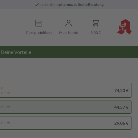
persönliche
pharmazeutische Beratung
Rezept einlösen
Mein Konto
0,00 €
Deine Vorteile
pp
74,20 €
/ 1 St)
44,57 €
/ 1 St)
29,06 €
/ 1 St)