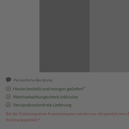
Abbildung kann abweichen
Persönliche Beratung
Heute bestellt und morgen geliefert³
Wechselwirkungscheck inklusive
Versandkostenfreie Lieferung
Bei der Einlösung eines Kassenrezeptes werden nur die gesetzlichen 
Rechnung gestellt.⁴