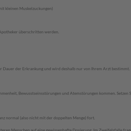
 mit kleinen Muskelzuckungen)
 Apotheker überschritten werden.
Dauer der Erkrankung und wird deshalb nur von Ihrem Arzt bestimmt. Pri
ommenheit, Bewusstseinsstörungen und Atemstörungen kommen. Setzen S
z normal (also nicht mit der doppelten Menge) fort.
d älteren Menschen auf eine gewissenhafte Dosierung. Im Zweifelsfalle f