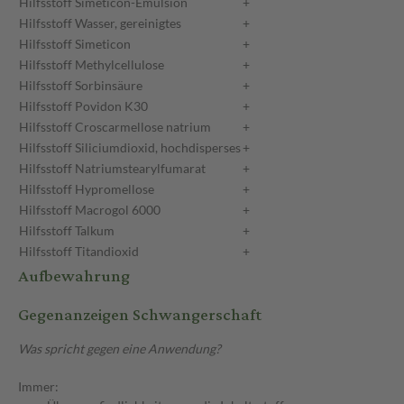
Hilfsstoff
Simeticon-Emulsion
+
Hilfsstoff
Wasser, gereinigtes
+
Hilfsstoff
Simeticon
+
Hilfsstoff
Methylcellulose
+
Hilfsstoff
Sorbinsäure
+
Hilfsstoff
Povidon K30
+
Hilfsstoff
Croscarmellose natrium
+
Hilfsstoff
Siliciumdioxid, hochdisperses
+
Hilfsstoff
Natriumstearylfumarat
+
Hilfsstoff
Hypromellose
+
Hilfsstoff
Macrogol 6000
+
Hilfsstoff
Talkum
+
Hilfsstoff
Titandioxid
+
Aufbewahrung
Gegenanzeigen Schwangerschaft
Was spricht gegen eine Anwendung?
Immer: