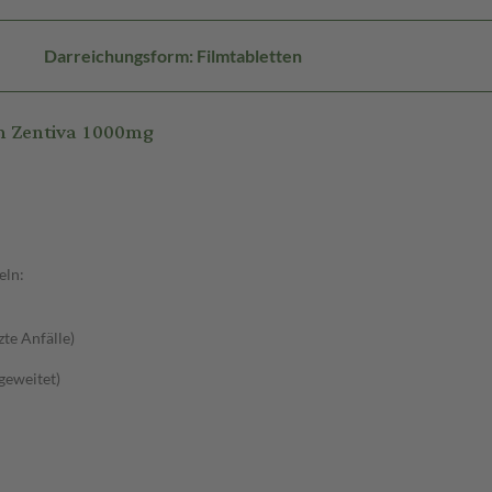
Darreichungsform: Filmtabletten
m Zentiva 1000mg
eln:
zte Anfälle)
sgeweitet)