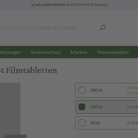
versandkostenfrei
ab 29 € und für E-Rezepte
letzungen
Sonnenschutz
Marken
Themenwelten
t Filmtabletten
Sparti
200 St
(0,37 € 
100 St
(0,45 € 
50 St
(0,58 € 