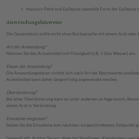
Impulsiv-Petit-mal Epilepsie (spezielle Form der Epilepsie
Anwendungshinweise
Die Gesamtdosis sollte nicht ohne Rücksprache mit einem Arzt oder
Art der Anwendung?
Nehmen Sie das Arzneimittel mit Flüssigkeit (z.B. 1 Glas Wasser) ein.
Dauer der Anwendung?
Die Anwendungsdauer richtet sich nach Art der Beschwerde und/oder 
Arzneimittel kann daher längerfristig angewendet werden.
Überdosierung?
Bei einer Überdosierung kann es unter anderem zu Aggression, Ben
einem Arzt in Verbindung.
Einnahme vergessen?
Setzen Sie die Einnahme zum nächsten vorgeschriebenen Zeitpunkt gan
Generell gilt: Achten Sie vor allem bei Säuglingen, Kleinkindern un