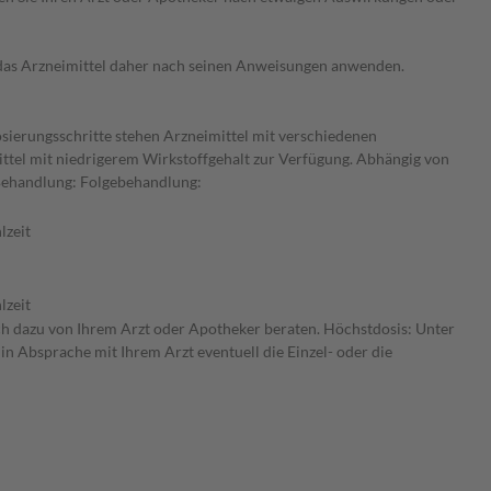
e das Arzneimittel daher nach seinen Anweisungen anwenden.
osierungsschritte stehen Arzneimittel mit verschiedenen
ittel mit niedrigerem Wirkstoffgehalt zur Verfügung. Abhängig von
 Behandlung: Folgebehandlung:
lzeit
lzeit
ich dazu von Ihrem Arzt oder Apotheker beraten. Höchstdosis: Unter
in Absprache mit Ihrem Arzt eventuell die Einzel- oder die