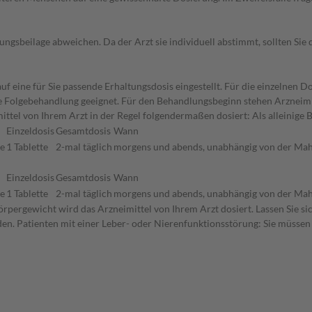
gsbeilage abweichen. Da der Arzt sie individuell abstimmt, sollten Si
f eine für Sie passende Erhaltungsdosis eingestellt. Für die einzelnen D
die Folgebehandlung geeignet. Für den Behandlungsbeginn stehen Arzneim
ttel von Ihrem Arzt in der Regel folgendermaßen dosiert: Als alleinige
Einzeldosis
Gesamtdosis
Wann
ne
1 Tablette
2-mal täglich
morgens und abends, unabhängig von der Mah
Einzeldosis
Gesamtdosis
Wann
ne
1 Tablette
2-mal täglich
morgens und abends, unabhängig von der Mah
rpergewicht wird das Arzneimittel von Ihrem Arzt dosiert. Lassen Sie s
den. Patienten mit einer Leber- oder Nierenfunktionsstörung: Sie müssen 