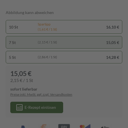
Abbildung kann abweichen
Spartipp
10 St
16,10 €
(1,61 € / 1 St)
7 St
15,05 €
(2,15 € / 1 St)
5 St
14,28 €
(2,86 € / 1 St)
15,05 €
2,15 € / 1 St
sofort lieferbar
Preise inkl. MwSt. ggf. zzgl. Versandkosten
E-Rezept einlösen