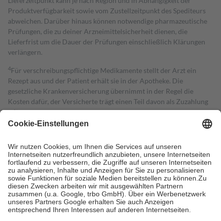
Lieferzeitpunkt kann je nach Region und in Abhängigkeit der
Produktverfügbarkeit sowie vom Zustellzeitpunkt des Spediteurs
abweichen. Darüber hinaus können notwendige pharmazeutische
Prüfungen, die zu deiner Arzneimittelsicherheit dienen, die
Lieferfrist um die Dauer der Prüfungen einschließlich Klärungen
verlängern.
4
Für verschreibungspflichtige Medikamente stellt der Arzt ein
Rezept aus und der Patient erhält sie in der Apotheke. Die
gesetzliche Krankenversicherung übernimmt in der Regel die
Kosten dafür, der Versicherte trägt einen Teil davon als Zuzahlung
mit.
Grundsätzlich leisten Mitglieder Zuzahlungen in Höhe von zehn
Prozent des Abgabepreises,
mindestens
jedoch
fünf Euro
und
höchstens zehn Euro.
Es sind jedoch nie mehr als die tatsächlichen
Kosten der Leistung zu entrichten.
Diese Regeln gelten grundsätzlich auch für Online-Apotheken.
Bei Heilmitteln und häuslicher Krankenpflege beträgt die
Zuzahlung zehn Prozent der Kosten sowie zehn Euro je
Verordnung.
Um das Engagement der Versicherten für ihre eigene Gesundheit zu
stärken und die besondere Stellung der Familie zu unterstützen,