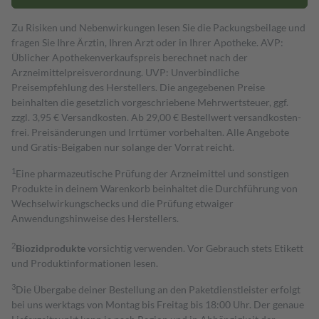
Zu Risiken und Nebenwirkungen lesen Sie die Packungsbeilage und
fragen Sie Ihre Ärztin, Ihren Arzt oder in Ihrer Apotheke. AVP:
Üblicher Apothekenverkaufspreis berechnet nach der
Arzneimittelpreisverordnung. UVP: Unverbindliche
Preisempfehlung des Herstellers. Die angegebenen Preise
beinhalten die gesetzlich vorgeschriebene Mehrwertsteuer, ggf.
zzgl. 3,95 € Versandkosten. Ab 29,00 € Bestell­wert versand­kosten­
frei. Preisänderungen und Irrtümer vorbehalten. Alle Angebote
und Gratis-Beigaben nur solange der Vorrat reicht.
1
Eine pharmazeutische Prüfung der Arzneimittel und sonstigen
Produkte in deinem Warenkorb beinhaltet die Durchführung von
Wechselwirkungschecks und die Prüfung etwaiger
Anwendungshinweise des Herstellers.
2
Biozidprodukte
vorsichtig verwenden. Vor Gebrauch stets Etikett
und Produktinformationen lesen.
3
Die Übergabe deiner Bestellung an den Paketdienstleister erfolgt
bei uns werktags von Montag bis Freitag bis 18:00 Uhr. Der genaue