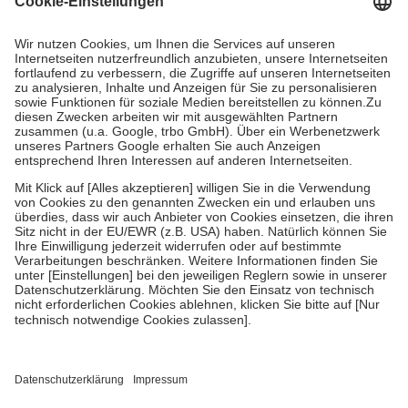
Prozent des Abgabepreises,
mindestens
jedoch
fünf Euro
und
höchstens zehn Euro.
Es sind jedoch nie mehr als die tatsächlichen
Kosten der Leistung zu entrichten.
Diese Regeln gelten grundsätzlich auch für Online-Apotheken.
Bei Heilmitteln und häuslicher Krankenpflege beträgt die
Zuzahlung zehn Prozent der Kosten sowie zehn Euro je
Verordnung.
Um das Engagement der Versicherten für ihre eigene Gesundheit zu
stärken und die besondere Stellung der Familie zu unterstützen,
fallen
keine Zuzahlungen
an bei:
• Kindern und Jugendlichen bis zum vollendeten 18. Lebensjahr
mit Ausnahme der Fahrkosten
• Untersuchungen zur Vorsorge und Früherkennung, die von der
GKV getragen werden
• empfohlenen Schutzimpfungen
• Harn- und Blutteststreifen
Wir nutzen Trusted Shops als unabhängigen Dienstleister für die
Einholung von Bewertungen. Trusted Shops hat Maßnahmen
getroffen, um sicherzustellen, dass es sich um echte Bewertungen
handelt. Mehr Informationen findest du hier: