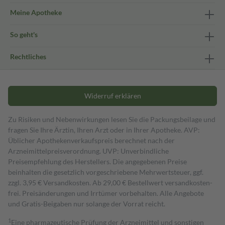
Meine Apotheke
So geht's
Rechtliches
Widerruf erklären
Zu Risiken und Nebenwirkungen lesen Sie die Packungsbeilage und
fragen Sie Ihre Ärztin, Ihren Arzt oder in Ihrer Apotheke. AVP:
Üblicher Apothekenverkaufspreis berechnet nach der
Arzneimittelpreisverordnung. UVP: Unverbindliche
Preisempfehlung des Herstellers. Die angegebenen Preise
beinhalten die gesetzlich vorgeschriebene Mehrwertsteuer, ggf.
zzgl. 3,95 € Versandkosten. Ab 29,00 € Bestell­wert versand­kosten­
frei. Preisänderungen und Irrtümer vorbehalten. Alle Angebote
und Gratis-Beigaben nur solange der Vorrat reicht.
1
Eine pharmazeutische Prüfung der Arzneimittel und sonstigen