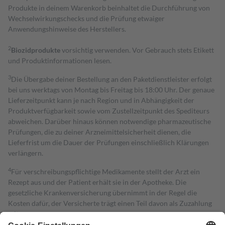
Produkte in deinem Warenkorb beinhaltet die Durchführung von
Wechselwirkungschecks und die Prüfung etwaiger
Anwendungshinweise des Herstellers.
2
Biozidprodukte
vorsichtig verwenden. Vor Gebrauch stets Etikett
und Produktinformationen lesen.
3
Die Übergabe deiner Bestellung an den Paketdienstleister erfolgt
bei uns werktags von Montag bis Freitag bis 18:00 Uhr. Der genaue
Lieferzeitpunkt kann je nach Region und in Abhängigkeit der
Produktverfügbarkeit sowie vom Zustellzeitpunkt des Spediteurs
abweichen. Darüber hinaus können notwendige pharmazeutische
Prüfungen, die zu deiner Arzneimittelsicherheit dienen, die
Lieferfrist um die Dauer der Prüfungen einschließlich Klärungen
verlängern.
4
Für verschreibungspflichtige Medikamente stellt der Arzt ein
Rezept aus und der Patient erhält sie in der Apotheke. Die
gesetzliche Krankenversicherung übernimmt in der Regel die
Kosten dafür, der Versicherte trägt einen Teil davon als Zuzahlung
mit.
Grundsätzlich leisten Mitglieder Zuzahlungen in Höhe von zehn